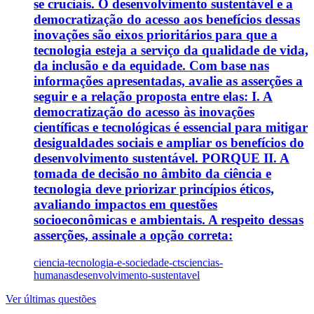
se cruciais. O desenvolvimento sustentável e a
democratização do acesso aos benefícios dessas
inovações são eixos prioritários para que a
tecnologia esteja a serviço da qualidade de vida,
da inclusão e da equidade. Com base nas
informações apresentadas, avalie as asserções a
seguir e a relação proposta entre elas: I. A
democratização do acesso às inovações
científicas e tecnológicas é essencial para mitigar
desigualdades sociais e ampliar os benefícios do
desenvolvimento sustentável. PORQUE II. A
tomada de decisão no âmbito da ciência e
tecnologia deve priorizar princípios éticos,
avaliando impactos em questões
socioeconômicas e ambientais. A respeito dessas
asserções, assinale a opção correta:
ciencia-tecnologia-e-sociedade-cts
ciencias-
humanas
desenvolvimento-sustentavel
Ver últimas questões