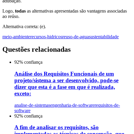
adubação.
Logo,
todas
as alternativas apresentadas são vantagens associadas
ao reúso.
Alternativa correta: (e).
meio-ambiente
recursos-hidricos
reuso-de-agua
sustentabilidade
Questões relacionadas
92
% confiança
Análise dos Requisitos Funcionais de um
projeto/sistema a ser desenvolvido, pode-se
dizer que esta é a fase em que é realizada,
exceto:
analise-de-sistemas
engenharia-de-software
requisitos-de-
software
92
% confiança
A fim de analisar os requisitos, são
implementadas as técnicas de concepção, que