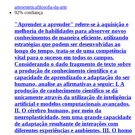
artes
estetica
filosofia-da-arte
92
% confiança
"Aprender a aprender" refere-se à aquisição e
melhoria de habilidades para absorver novos
conhecimentos de maneira eficiente, utilizando
estratégias que podem ser desenvolvidas ao
longo do tempo, trata-se de uma competência
vital para o sucesso em todos os campos.
Considerando o dado fragmento de texto sobre
a produção de conhecimento científico e a
capacidade de aprendizado e adaptação do ser
humano, analise as afirmativas a seguir: I. A
produção de conhecimento científico se dá
unicamente através da utilização de inteligência
artificial e modelos computacionais avançados.
II. O cérebro humano, por meio da
neuroplasticidade, tem uma grande capacidade
de adaptação resultante de interações com
diferentes experiências e ambientes. III. O homo