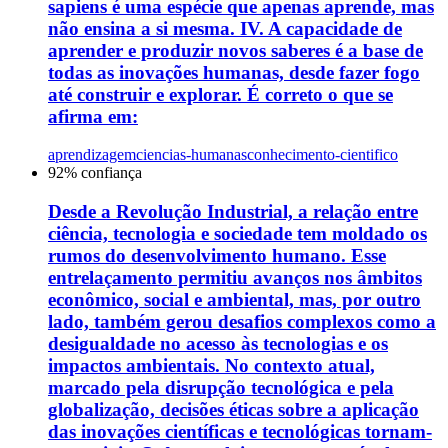
sapiens é uma espécie que apenas aprende, mas
não ensina a si mesma. IV. A capacidade de
aprender e produzir novos saberes é a base de
todas as inovações humanas, desde fazer fogo
até construir e explorar. É correto o que se
afirma em:
aprendizagem
ciencias-humanas
conhecimento-cientifico
92
% confiança
Desde a Revolução Industrial, a relação entre
ciência, tecnologia e sociedade tem moldado os
rumos do desenvolvimento humano. Esse
entrelaçamento permitiu avanços nos âmbitos
econômico, social e ambiental, mas, por outro
lado, também gerou desafios complexos como a
desigualdade no acesso às tecnologias e os
impactos ambientais. No contexto atual,
marcado pela disrupção tecnológica e pela
globalização, decisões éticas sobre a aplicação
das inovações científicas e tecnológicas tornam-