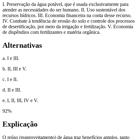
I. Preservação da água potável, que é usada exclusivamente para
atender as necessidades do ser humano. II. Uso sustentável dos
recursos hídricos. III. Economia financeira na conta desse recurso.
IV. Combate à tendência de erosão do solo e controle dos processos
de desertificação, por meio da irrigação e fertilização. V. Economia
de dispêndios com fertilizantes e matéria orgânica.
Alternativas
a. I e III.
b. II, III e V.
c. I e II.
d. II e III.
e. I, II, III, IV e V.
92
%
Explicação
O reúso (reaproveitamento) de água traz benefícios amplos, tanto