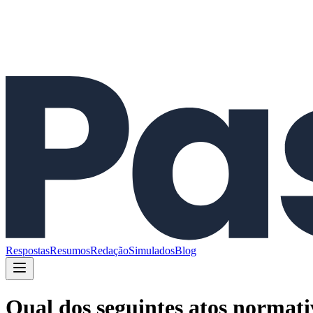
Respostas
Resumos
Redação
Simulados
Blog
Qual dos seguintes atos normati