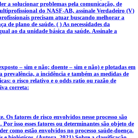
der a solucionar problemas pela comunicação, de
ltiprofissional do NASF-AB, assinale Verdadeiro (V)
s profissionais precisam atuar buscando melhorar a
ça de plano de saúde. ( ) As necessidades da
al ao da unidade básica da saúde. Assinale a
exposto – sim e não; doente – sim e não) e plotadas em
r a prevalência, a incidência e também as medidas de
s: o risco relativo e o odds ratio ou razão de
va correta:
 Os fatores de risco envolvidos nesse processo são
Por isso esses fatores ou determinantes são objeto de
nder como estão envolvidos no processo saúde-doença.
 e biológicos. (Autora, 2021) Sobre a classificação