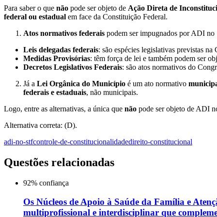
Para saber o que
não
pode ser objeto de
Ação Direta de Inconstitu
federal ou estadual
em face da Constituição Federal.
Atos normativos federais
podem ser impugnados por ADI no S
Leis delegadas federais
: são espécies legislativas previstas n
Medidas Provisórias
: têm força de lei e também podem ser ob
Decretos Legislativos Federais
: são atos normativos do Congr
Já a
Lei Orgânica do Município
é um ato normativo
municip
federais e estaduais
, não municipais.
Logo, entre as alternativas, a única que
não
pode ser objeto de ADI no
Alternativa correta: (D).
adi-no-stf
controle-de-constitucionalidade
direito-constitucional
Questões relacionadas
92
% confiança
Os Núcleos de Apoio à Saúde da Família e Atenç
multiprofissional e interdisciplinar que complem