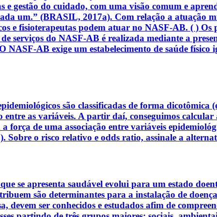
icas e gestão do cuidado, com uma visão comum e apren
cada um.” (BRASIL, 2017a). Com relação a atuação mu
êuticos e fisioterapeutas podem atuar no NASF-AB. ( ) O
ão de serviços do NASF-AB é realizada mediante a presen
NASF-AB exige um estabelecimento de saúde físico igu
epidemiológicos são classificadas de forma dicotômica (
o entre as variáveis. A partir daí, conseguimos calcula
 força de uma associação entre variáveis epidemiológica
e o risco relativo e odds ratio, assinale a alternati
e se apresenta saudável evolui para um estado doente.
tribuem são determinantes para a instalação de doença. 
isa, devem ser conhecidos e estudados afim de compree
ses partindo de três grupos maiores: sociais, ambientais