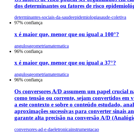
dos determinantes ou fatores de risco epidemiológi
determinantes-sociais-da-saude
epidemiologia
saude-coletiva
97
% confiança
x é maior que, menor que ou igual a 100°?
angulos
geometria
matematica
96
% confiança
x é maior que, menor que ou igual a 37°?
angulos
geometria
matematica
96
% confiança
Os conversores A/D assumem um papel crucial na 
como tensão ou corrente, sejam convertidos em va
a este contexto e sobre o conteúdo estudado, anal
aproximações sucessivas para converter sinais a
garante alta precisão na conversão A/D (Analógico-
conversores-ad-e-da
eletronica
instrumentacao