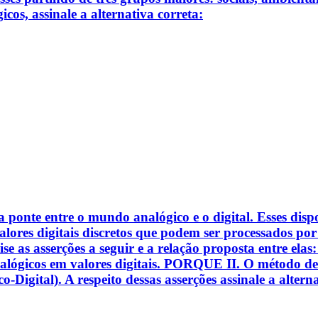
cos, assinale a alternativa correta:
ponte entre o mundo analógico e o digital. Esses dispo
lores digitais discretos que podem ser processados por
ise as asserções a seguir e a relação proposta entre ela
nalógicos em valores digitais. PORQUE II. O método d
Digital). A respeito dessas asserções assinale a alterna