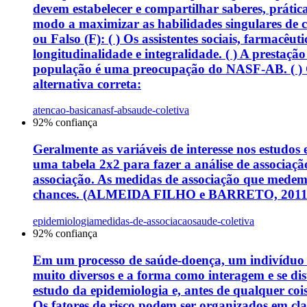
devem estabelecer e compartilhar saberes, prát
modo a maximizar as habilidades singulares de 
ou Falso (F): ( ) Os assistentes sociais, farmac
longitudinalidade e integralidade. ( ) A prestaç
população é uma preocupação do NASF-AB. ( ) O 
alternativa correta:
atencao-basica
nasf-ab
saude-coletiva
92
% confiança
Geralmente as variáveis de interesse nos estudos 
uma tabela 2x2 para fazer a análise de associaçã
associação. As medidas de associação que medem a
chances. (ALMEIDA FILHO e BARRETO, 2011). Sobr
epidemiologia
medidas-de-associacao
saude-coletiva
92
% confiança
Em um processo de saúde-doença, um indivíduo qu
muito diversos e a forma como interagem e se dis
estudo da epidemiologia e, antes de qualquer co
Os fatores de risco podem ser organizados em clas