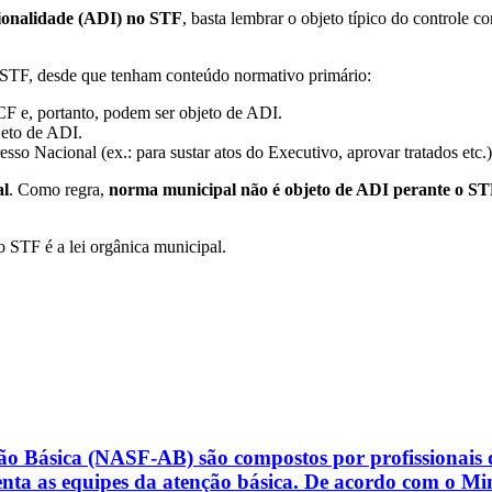
cionalidade (ADI) no STF
, basta lembrar o objeto típico do controle 
TF, desde que tenham conteúdo normativo primário:
a CF e, portanto, podem ser objeto de ADI.
jeto de ADI.
esso Nacional (ex.: para sustar atos do Executivo, aprovar tratados e
al
. Como regra,
norma municipal não é objeto de ADI perante o S
 STF é a lei orgânica municipal.
ão Básica (NASF-AB) são compostos por profissionais 
enta as equipes da atenção básica. De acordo com o Mini