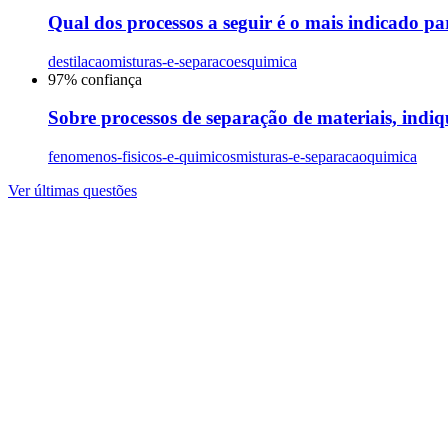
Qual dos processos a seguir é o mais indicado p
destilacao
misturas-e-separacoes
quimica
97
% confiança
Sobre processos de separação de materiais, indiqu
fenomenos-fisicos-e-quimicos
misturas-e-separacao
quimica
Ver últimas questões