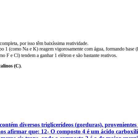
ompleta, por isso têm baixíssima reatividade.
upo 1 (como Na e K) reagem vigorosamente com água, formando base (h
o F e Cl) tendem a ganhar 1 elétron e são bastante reativos.
calinos (C)
.
ontém diversos triglicerídeos (gorduras), provenientes 
s afirmar que: 12- O composto 4 é um ácido carboxíli