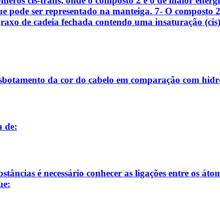
sômeros cis-trans, onde o composto 2 é o de maior ener
que pode ser representado na manteiga. 7- O composto
 graxo de cadeia fechada contendo uma insaturação (ci
desbotamento da cor do cabelo em comparação com hidró
a de:
stâncias é necessário conhecer as ligações entre os átom
ue: