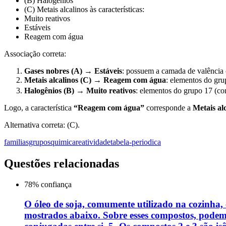
(B) Halogênios
(C) Metais alcalinos às características:
Muito reativos
Estáveis
Reagem com água
Associação correta:
Gases nobres (A) → Estáveis
: possuem a camada de valência c
Metais alcalinos (C) → Reagem com água
: elementos do gr
Halogênios (B) → Muito reativos
: elementos do grupo 17 (com
Logo, a característica
“Reagem com água”
corresponde a
Metais al
Alternativa correta: (C).
familiasgrupos
quimica
reatividade
tabela-periodica
Questões relacionadas
78
% confiança
O óleo de soja, comumente utilizado na cozinha, c
mostrados abaixo. Sobre esses compostos, podemo