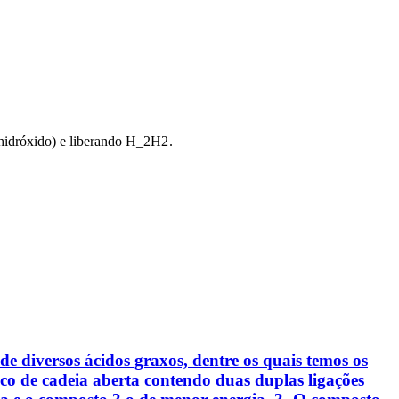
idróxido) e liberando
H_2
H
2
.
de diversos ácidos graxos, dentre os quais temos os
co de cadeia aberta contendo duas duplas ligações