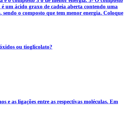
gia e o composto 3 o de menor energia. 3- O composto
 2 é um ácido graxo de cadeia aberta contendo uma
s), sendo o composto que tem menor energia. Coloque
xidos ou tioglicolato?
os e as ligações entre as respectivas moléculas. Em