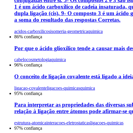
conjugadas entre si. 5- Os compostos 2 e 3 são i
1 é um ácido carboxílico de cadeia insaturada, 
dupla ligação (cis). 9- O composto 3 é um ácido
a soma do resultado das respostas Corretas.
acidos-carboxilicos
isomeria-geometrica
quimica
86
% confiança
Por que o ácido glioxílico tende a causar mais 
cabelo
cosmetologia
quimica
96
% confiança
O conceito de ligação covalente está ligado a idei
ligacao-covalente
ligacoes-quimicas
quimica
95
% confiança
Para interpretar as propriedades das diversas sub
relação à ligação entre átomos pode afirmar-se q
estrutura-atomica
interacoes-eletrostaticas
ligacoes-quimicas
97
% confiança