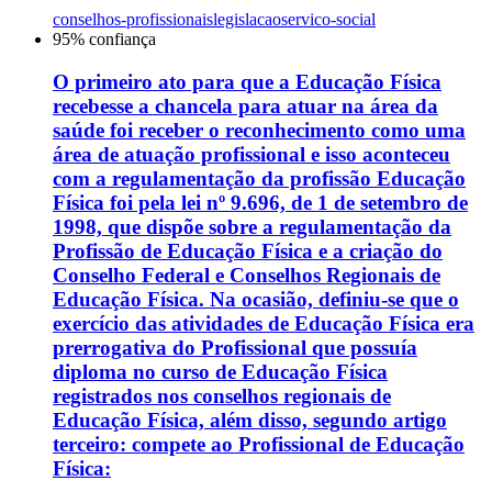
conselhos-profissionais
legislacao
servico-social
95
% confiança
O primeiro ato para que a Educação Física
recebesse a chancela para atuar na área da
saúde foi receber o reconhecimento como uma
área de atuação profissional e isso aconteceu
com a regulamentação da profissão Educação
Física foi pela lei nº 9.696, de 1 de setembro de
1998, que dispõe sobre a regulamentação da
Profissão de Educação Física e a criação do
Conselho Federal e Conselhos Regionais de
Educação Física. Na ocasião, definiu-se que o
exercício das atividades de Educação Física era
prerrogativa do Profissional que possuía
diploma no curso de Educação Física
registrados nos conselhos regionais de
Educação Física, além disso, segundo artigo
terceiro: compete ao Profissional de Educação
Física: