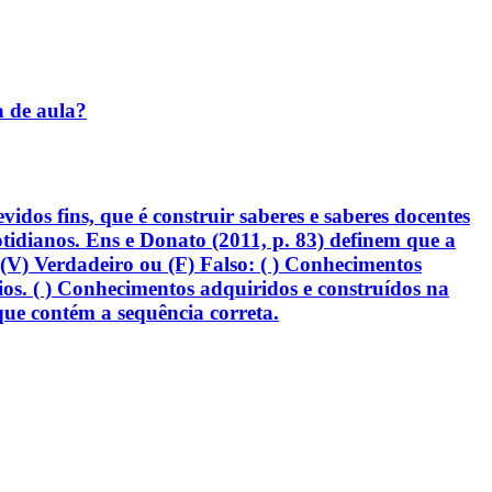
a de aula?
idos fins, que é construir saberes e saberes docentes
tidianos. Ens e Donato (2011, p. 83) definem que a
e (V) Verdadeiro ou (F) Falso: ( ) Conhecimentos
ios. ( ) Conhecimentos adquiridos e construídos na
 que contém a sequência correta.