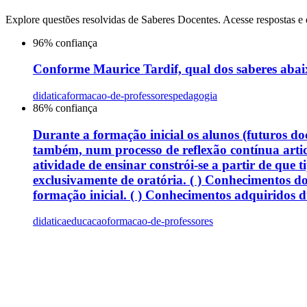
Explore questões resolvidas de
Saberes Docentes
. Acesse respostas e 
96
% confiança
Conforme Maurice Tardif, qual dos saberes abaix
didatica
formacao-de-professores
pedagogia
86
% confiança
Durante a formação inicial os alunos (futuros do
também, num processo de reflexão contínua artic
atividade de ensinar constrói-se a partir de que 
exclusivamente de oratória. ( ) Conhecimentos do
formação inicial. ( ) Conhecimentos adquiridos du
didatica
educacao
formacao-de-professores