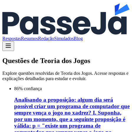
Respostas
Resumos
Redação
Simulados
Blog
Questões de
Teoria dos Jogos
Explore questões resolvidas de
Teoria dos Jogos
. Acesse respostas e
explicações detalhadas para estudar e evoluir.
86
% confiança
Analisando a proposição: algum dia será
possível criar um programa de computador que
sempre vença o jogo no xadrez? I. Suponha,
por um momento, que a seguinte proposição é
válida: p = "existe um programa de