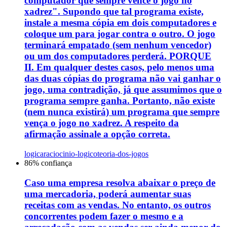
computador que sempre vence o jogo no
xadrez". Supondo que tal programa existe,
instale a mesma cópia em dois computadores e
coloque um para jogar contra o outro. O jogo
terminará empatado (sem nenhum vencedor)
ou um dos computadores perderá. PORQUE
II. Em qualquer destes casos, pelo menos uma
das duas cópias do programa não vai ganhar o
jogo, uma contradição, já que assumimos que o
programa sempre ganha. Portanto, não existe
(nem nunca existirá) um programa que sempre
vença o jogo no xadrez. A respeito da
afirmação assinale a opção correta.
logica
raciocinio-logico
teoria-dos-jogos
86
% confiança
Caso uma empresa resolva abaixar o preço de
uma mercadoria, poderá aumentar suas
receitas com as vendas. No entanto, os outros
concorrentes podem fazer o mesmo e a