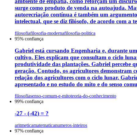
ambiente de empatia, como reforçam um discurso 
surge como produto de venda na autoajuda. Mat
autorecriação contínua é também um argumento tí
intelectual, que se diz filósofo, de acordo com a 
filosofia
filosofia-moderna
filosofia-politica
95
% confiança
Gabriel está cursando Engenharia e, durante um
cultivo. Eles explicam que consultam o ciclo luna
produtividade das plantações. Gabriel percebe q
geração. Contudo, os agricultores demonstram con
relação dos agricultores com o ciclo lunar, Gabr
apresentado e no estudo do mito e do senso comum
filosofia
senso-comum-e-mito
teoria-do-conhecimento
99
% confiança
-27 - (-42) = ?
aritmetica
matematica
numeros-inteiros
97
% confiança