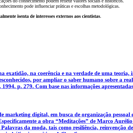
icações do conhecimento podem refletir valores sociais e históricos.
conhecimento pode influenciar práticas e escolhas metodológicas.
talmente isenta de interesses externos aos cientistas
.
na exatidão, na coerência e na verdade de uma teoria,
esconhecidos, por ampliar o saber humano sobre a reali
 1994. p. 279. Com base nas informações apresentadas, 
e marketing digital, em busca de organização pessoal 
u. Especificamente a obra “Meditações” de Marco Auréli
Palavras da moda, tais como resiliência, reinvenção de 