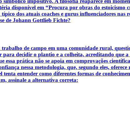
simbólico impositivo. A filosofia reaparece em momento
éria disponível em “Procura por obras do estoicismo 
pico dos atuais coaches e gurus influenciadores nas r
tese de Johann Gottlieb Fichte?
 trabalho de campo em uma comunidade rural, question
r para decidir o plantio e a colheita, acreditando que 
ue essa prática não se apoia em comprovações científi
fiança nessa metodologia, que, segundo eles, oferece re
iel tenta entender como diferentes formas de conhecime
, assinale a alternativa correta: