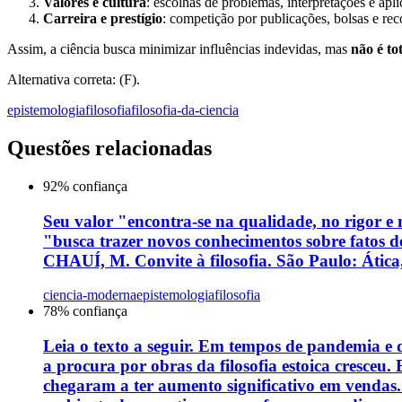
Valores e cultura
: escolhas de problemas, interpretações e apl
Carreira e prestígio
: competição por publicações, bolsas e re
Assim, a ciência busca minimizar influências indevidas, mas
não é to
Alternativa correta: (F).
epistemologia
filosofia
filosofia-da-ciencia
Questões relacionadas
92
% confiança
Seu valor "encontra-se na qualidade, no rigor e 
"busca trazer novos conhecimentos sobre fatos d
CHAUÍ, M. Convite à filosofia. São Paulo: Ática,
ciencia-moderna
epistemologia
filosofia
78
% confiança
Leia o texto a seguir. Em tempos de pandemia e d
a procura por obras da filosofia estoica cresce
chegaram a ter aumento significativo em vendas. 