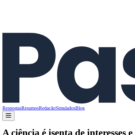
Respostas
Resumos
Redação
Simulados
Blog
A ciência é isenta de interesses 