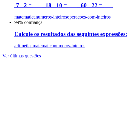
-7 - 2 = ___ -18 - 10 = ___ -60 - 22 = ___
matematica
numeros-inteiros
operacoes-com-inteiros
99
% confiança
Calcule os resultados das seguintes expressões:
aritmetica
matematica
numeros-inteiros
Ver últimas questões