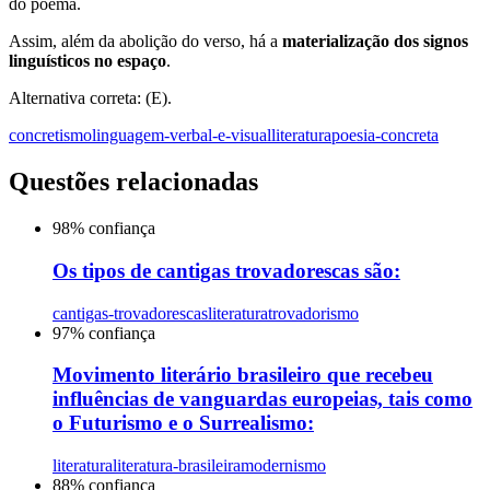
do poema.
Assim, além da abolição do verso, há a
materialização dos signos
linguísticos no espaço
.
Alternativa correta: (E).
concretismo
linguagem-verbal-e-visual
literatura
poesia-concreta
Questões relacionadas
98
% confiança
Os tipos de cantigas trovadorescas são:
cantigas-trovadorescas
literatura
trovadorismo
97
% confiança
Movimento literário brasileiro que recebeu
influências de vanguardas europeias, tais como
o Futurismo e o Surrealismo:
literatura
literatura-brasileira
modernismo
88
% confiança