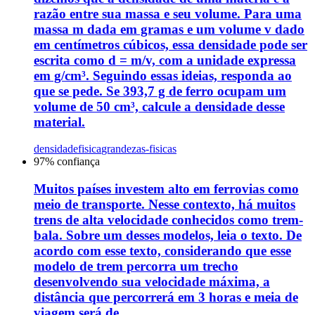
razão entre sua massa e seu volume. Para uma
massa m dada em gramas e um volume v dado
em centímetros cúbicos, essa densidade pode ser
escrita como d = m/v, com a unidade expressa
em g/cm³. Seguindo essas ideias, responda ao
que se pede. Se 393,7 g de ferro ocupam um
volume de 50 cm³, calcule a densidade desse
material.
densidade
fisica
grandezas-fisicas
97
% confiança
Muitos países investem alto em ferrovias como
meio de transporte. Nesse contexto, há muitos
trens de alta velocidade conhecidos como trem-
bala. Sobre um desses modelos, leia o texto. De
acordo com esse texto, considerando que esse
modelo de trem percorra um trecho
desenvolvendo sua velocidade máxima, a
distância que percorrerá em 3 horas e meia de
viagem será de