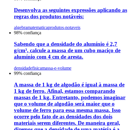
Desenvolva as seguintes expressões aplicando as
regras dos produtos notáveis:
algebra
matematica
produtos-notaveis
98
% confiança
Sabendo que a densidade do alumínio é 2,7
g/cm³, calcule a massa de um cubo maciço de
alumínio com 4 cm de aresta.
densidade
fisica
massa-e-volume
99
% confiança
A massa de 1 kg de algodão é igual à massa de
1 kg de ferro. Afinal, estamos comparando
massas de 1 kg. Entretanto, podemos imaginar
que o volume de algodão será maior que o
volume de ferro para essa mesma massa. Isso
ocorre pelo fato de as densidades dos dois
materiais serem diferentes. De maneira geral,
dizemos que a densidade de uma matéria é a