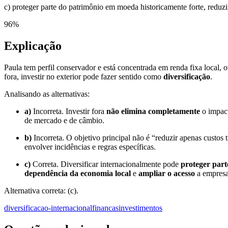
c) proteger parte do patrimônio em moeda historicamente forte, reduz
96
%
Explicação
Paula tem perfil conservador e está concentrada em renda fixa local, 
fora, investir no exterior pode fazer sentido como
diversificação
.
Analisando as alternativas:
a)
Incorreta. Investir fora
não elimina completamente
o impact
de mercado e de câmbio.
b)
Incorreta. O objetivo principal não é “reduzir apenas custos t
envolver incidências e regras específicas.
c)
Correta. Diversificar internacionalmente pode
proteger part
dependência da economia local
e
ampliar o acesso
a empresas
Alternativa correta: (c).
diversificacao-internacional
financas
investimentos