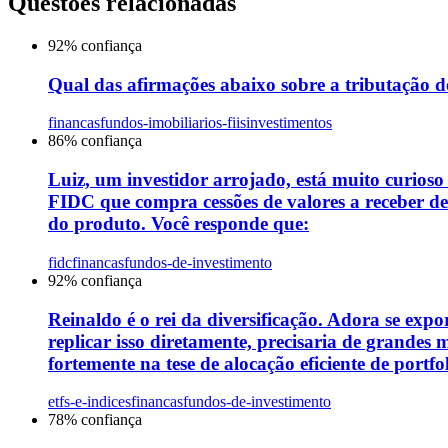
Questões relacionadas
92
% confiança
Qual das afirmações abaixo sobre a tributação do
financas
fundos-imobiliarios-fiis
investimentos
86
% confiança
Luiz, um investidor arrojado, está muito curios
FIDC que compra cessões de valores a receber de
do produto. Você responde que:
fidc
financas
fundos-de-investimento
92
% confiança
Reinaldo é o rei da diversificação. Adora se expo
replicar isso diretamente, precisaria de grandes
fortemente na tese de alocação eficiente de portf
etfs-e-indices
financas
fundos-de-investimento
78
% confiança