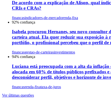
De acordo com a explicação de Alison, qual índi
CRIs e CRAs?
financas
indicadores-de-mercado
renda-fixa
92
% confiança
Isabela procurou Hernanes, seu novo consultor de
carteira atual. Ela quer reduzir sua exposição à
portfólio, o profissional percebeu que o perfil d
financas
gestao-de-carteiras
investimentos
94
% confiança
Luciana está preocupada com a alta da inflação 
alocada em 60% de títulos públicos prefixados e 
desconsiderar perfil, objetivos e horizonte de in
financas
renda-fixa
taxa-de-juros
Ver últimas questões