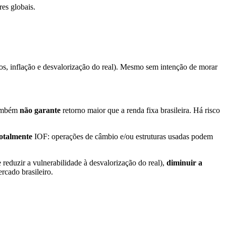
es globais.
uros, inflação e desvalorização do real). Mesmo sem intenção de morar
também
não garante
retorno maior que a renda fixa brasileira. Há risco
totalmente
IOF: operações de câmbio e/ou estruturas usadas podem
eduzir a vulnerabilidade à desvalorização do real),
diminuir a
rcado brasileiro.