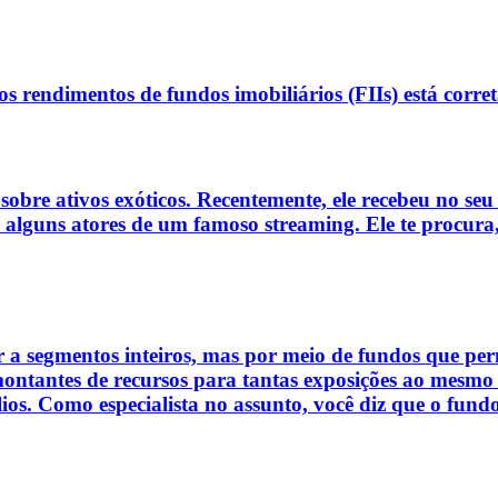
s rendimentos de fundos imobiliários (FIIs) está corre
o sobre ativos exóticos. Recentemente, ele recebeu no 
 alguns atores de um famoso streaming. Ele te procura
r a segmentos inteiros, mas por meio de fundos que perm
 montantes de recursos para tantas exposições ao mesmo
olios. Como especialista no assunto, você diz que o fund