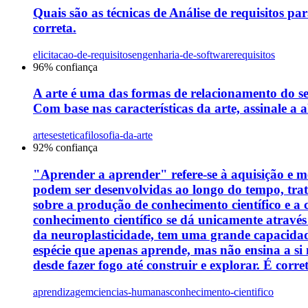
Quais são as técnicas de Análise de requisitos par
correta.
elicitacao-de-requisitos
engenharia-de-software
requisitos
96
% confiança
A arte é uma das formas de relacionamento do s
Com base nas características da arte, assinale a a
artes
estetica
filosofia-da-arte
92
% confiança
"Aprender a aprender" refere-se à aquisição e me
podem ser desenvolvidas ao longo do tempo, tra
sobre a produção de conhecimento científico e a
conhecimento científico se dá unicamente através
da neuroplasticidade, tem uma grande capacidade
espécie que apenas aprende, mas não ensina a si
desde fazer fogo até construir e explorar. É corre
aprendizagem
ciencias-humanas
conhecimento-cientifico