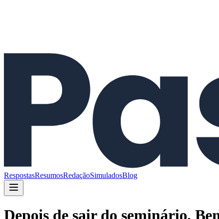
Respostas
Resumos
Redação
Simulados
Blog
Depois de sair do seminário, Be