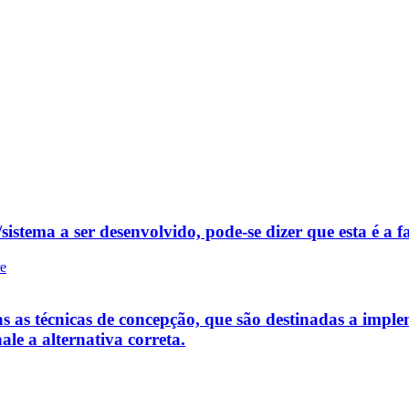
istema a ser desenvolvido, pode-se dizer que esta é a fa
re
s as técnicas de concepção, que são destinadas a implem
ale a alternativa correta.