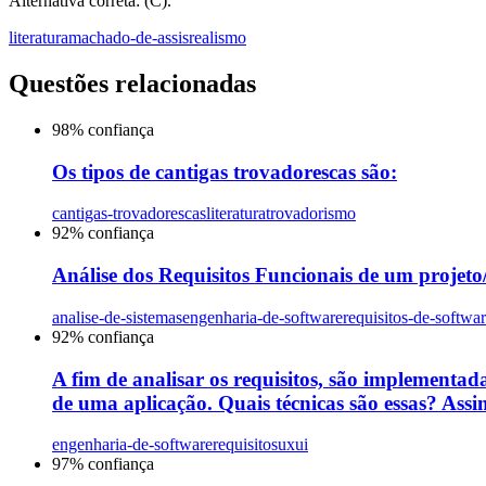
Alternativa correta: (C).
literatura
machado-de-assis
realismo
Questões relacionadas
98
% confiança
Os tipos de cantigas trovadorescas são:
cantigas-trovadorescas
literatura
trovadorismo
92
% confiança
Análise dos Requisitos Funcionais de um projeto/s
analise-de-sistemas
engenharia-de-software
requisitos-de-softwa
92
% confiança
A fim de analisar os requisitos, são implementada
de uma aplicação. Quais técnicas são essas? Assin
engenharia-de-software
requisitos
uxui
97
% confiança