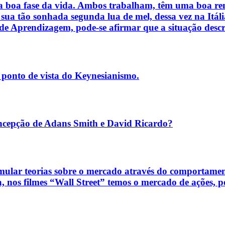
 boa fase da vida. Ambos trabalham, têm uma boa rend
 sua tão sonhada segunda lua de mel, dessa vez na It
e Aprendizagem, pode-se afirmar que a situação descrit
o ponto de vista do Keynesianismo.
ção de Adans Smith e David Ricardo?
rmular teorias sobre o mercado através do comportament
 nos filmes “Wall Street” temos o mercado de ações, pe