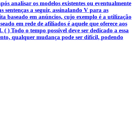
pós analisar os modelos existentes ou eventualmente
s sentenças a seguir, assinalando V para as
eita baseado em anúncios, cujo exemplo é a utilização
seado em rede de afiliados é aquele que oferece aos
. ( ) Todo o tempo possível deve ser dedicado a essa
nto, qualquer mudança pode ser difícil, podendo