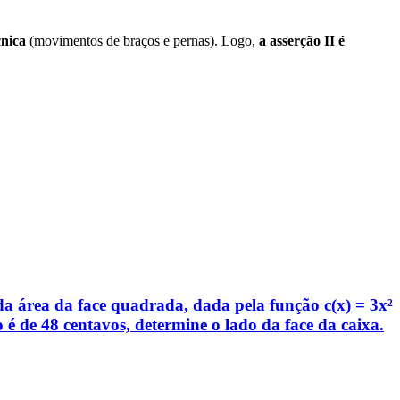
cnica
(movimentos de braços e pernas). Logo,
a asserção II é
 área da face quadrada, dada pela função c(x) = 3x²
 é de 48 centavos, determine o lado da face da caixa.