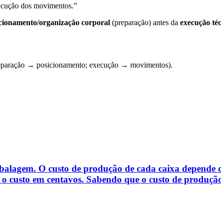
xecução dos movimentos.”
cionamento/organização corporal
(preparação) antes da
execução té
I (preparação → posicionamento; execução → movimentos).
alagem. O custo de produção de cada caixa depende da
 é o custo em centavos. Sabendo que o custo de produção