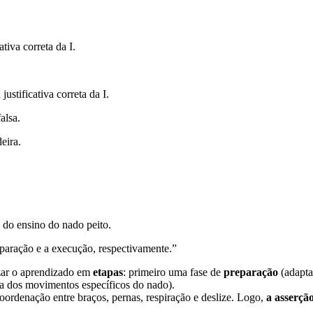
tiva correta da I.
ustificativa correta da I.
alsa.
eira.
a do ensino do nado peito.
paração e a execução, respectivamente.”
zar o aprendizado em
etapas
: primeiro uma fase de
preparação
(adapta
a dos movimentos específicos do nado).
coordenação entre braços, pernas, respiração e deslize. Logo,
a asserçã