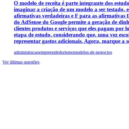
O modelo de receita é parte integrante dos estu
imaginar a criação de um modelo a ser testado, e
afirmativas verdadeiras e F para as afirmativas f
do AdSense do Google permite a geração de dinhei
clientes produtos e serviços que eles pagam por 
etapa de estudo, considerando que, uma vez esc
representar gastos adicionais. Agora, marque a s
administracao
empreendedorismo
modelos-de-negocios
Ver últimas questões