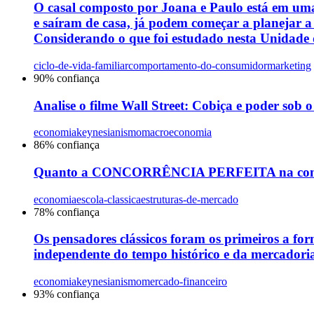
O casal composto por Joana e Paulo está em uma
e saíram de casa, já podem começar a planejar a
Considerando o que foi estudado nesta Unidade d
ciclo-de-vida-familiar
comportamento-do-consumidor
marketing
90
% confiança
Analise o filme Wall Street: Cobiça e poder sob 
economia
keynesianismo
macroeconomia
86
% confiança
Quanto a CONCORRÊNCIA PERFEITA na concep
economia
escola-classica
estruturas-de-mercado
78
% confiança
Os pensadores clássicos foram os primeiros a fo
independente do tempo histórico e da mercadoria,
economia
keynesianismo
mercado-financeiro
93
% confiança