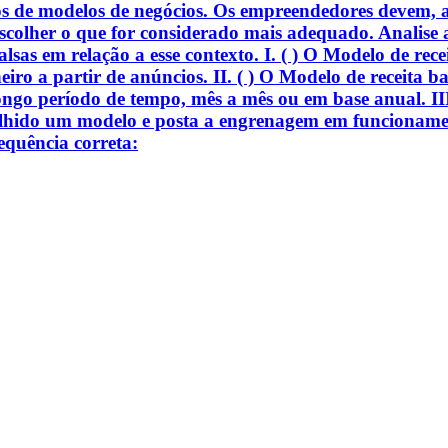
dos de modelos de negócios. Os empreendedores devem, a
scolher o que for considerado mais adequado. Analise a
alsas em relação a esse contexto. I. ( ) O Modelo de rec
ro a partir de anúncios. II. ( ) O Modelo de receita ba
longo período de tempo, mês a mês ou em base anual. III
olhido um modelo e posta a engrenagem em funcioname
equência correta: