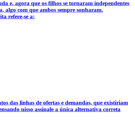
a e, agora que os filhos se tornaram independentes
ália, algo com que ambos sempre sonharam.
a refere-se a:
os das linhas de ofertas e demandas, que existiriam
nsando nisso assinale a única alternativa correta