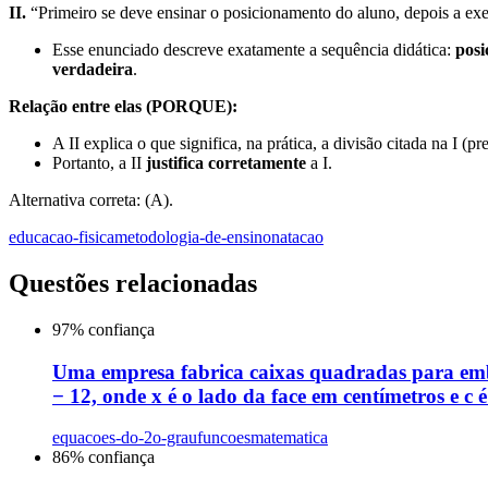
II.
“Primeiro se deve ensinar o posicionamento do aluno, depois a e
Esse enunciado descreve exatamente a sequência didática:
posi
verdadeira
.
Relação entre elas (PORQUE):
A II explica o que significa, na prática, a divisão citada na 
Portanto, a II
justifica corretamente
a I.
Alternativa correta: (A).
educacao-fisica
metodologia-de-ensino
natacao
Questões relacionadas
97
% confiança
Uma empresa fabrica caixas quadradas para emb
− 12, onde x é o lado da face em centímetros e c
equacoes-do-2o-grau
funcoes
matematica
86
% confiança