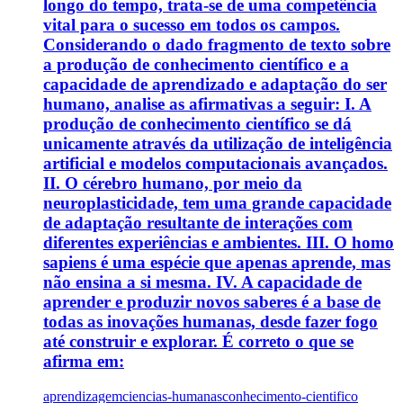
longo do tempo, trata-se de uma competência
vital para o sucesso em todos os campos.
Considerando o dado fragmento de texto sobre
a produção de conhecimento científico e a
capacidade de aprendizado e adaptação do ser
humano, analise as afirmativas a seguir: I. A
produção de conhecimento científico se dá
unicamente através da utilização de inteligência
artificial e modelos computacionais avançados.
II. O cérebro humano, por meio da
neuroplasticidade, tem uma grande capacidade
de adaptação resultante de interações com
diferentes experiências e ambientes. III. O homo
sapiens é uma espécie que apenas aprende, mas
não ensina a si mesma. IV. A capacidade de
aprender e produzir novos saberes é a base de
todas as inovações humanas, desde fazer fogo
até construir e explorar. É correto o que se
afirma em:
aprendizagem
ciencias-humanas
conhecimento-cientifico