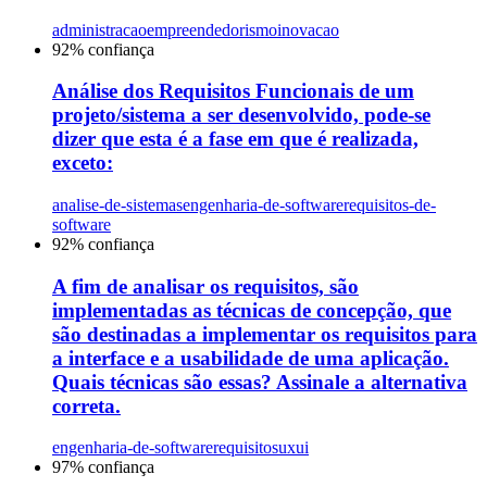
administracao
empreendedorismo
inovacao
92
% confiança
Análise dos Requisitos Funcionais de um
projeto/sistema a ser desenvolvido, pode-se
dizer que esta é a fase em que é realizada,
exceto:
analise-de-sistemas
engenharia-de-software
requisitos-de-
software
92
% confiança
A fim de analisar os requisitos, são
implementadas as técnicas de concepção, que
são destinadas a implementar os requisitos para
a interface e a usabilidade de uma aplicação.
Quais técnicas são essas? Assinale a alternativa
correta.
engenharia-de-software
requisitos
uxui
97
% confiança