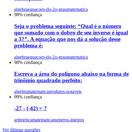
algebra
equacoes-do-2o-grau
matematica
98
% confiança
Seja o problema seguinte: “Qual é o número
que somado com o dobro de seu inverso é igual
a 3?”. A equação que nos dá a solução desse
problema é:
algebra
equacoes-do-2o-grau
matematica
98
% confiança
Escreva a área do polígono abaixo na forma de
trinômio quadrado perfeito:
algebra
matematica
produtos-notaveis
99
% confiança
-27 - (-42) = ?
aritmetica
matematica
numeros-inteiros
Ver últimas questões