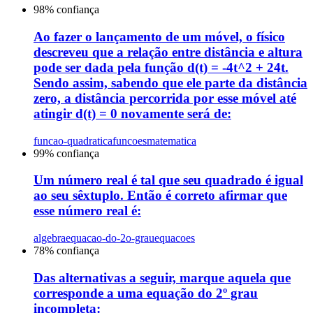
98
% confiança
Ao fazer o lançamento de um móvel, o físico
descreveu que a relação entre distância e altura
pode ser dada pela função d(t) = -4t^2 + 24t.
Sendo assim, sabendo que ele parte da distância
zero, a distância percorrida por esse móvel até
atingir d(t) = 0 novamente será de:
funcao-quadratica
funcoes
matematica
99
% confiança
Um número real é tal que seu quadrado é igual
ao seu sêxtuplo. Então é correto afirmar que
esse número real é:
algebra
equacao-do-2o-grau
equacoes
78
% confiança
Das alternativas a seguir, marque aquela que
corresponde a uma equação do 2º grau
incompleta: