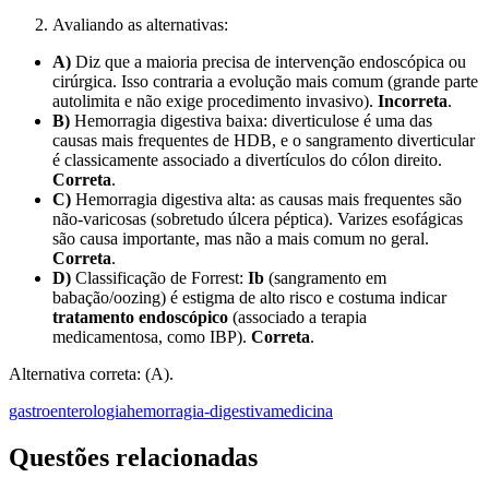
Avaliando as alternativas:
A)
Diz que a maioria precisa de intervenção endoscópica ou
cirúrgica. Isso contraria a evolução mais comum (grande parte
autolimita e não exige procedimento invasivo).
Incorreta
.
B)
Hemorragia digestiva baixa: diverticulose é uma das
causas mais frequentes de HDB, e o sangramento diverticular
é classicamente associado a divertículos do cólon direito.
Correta
.
C)
Hemorragia digestiva alta: as causas mais frequentes são
não-varicosas (sobretudo úlcera péptica). Varizes esofágicas
são causa importante, mas não a mais comum no geral.
Correta
.
D)
Classificação de Forrest:
Ib
(sangramento em
babação/oozing) é estigma de alto risco e costuma indicar
tratamento endoscópico
(associado a terapia
medicamentosa, como IBP).
Correta
.
Alternativa correta: (A).
gastroenterologia
hemorragia-digestiva
medicina
Questões relacionadas