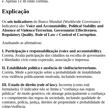
e. Apenas I e III estão corretas.
Explicação
Os
seis indicadores
do Banco Mundial (Worldwide Governance
Indicators) são:
Voice and Accountability
,
Political Stability and
Absence of Violence/Terrorism
,
Government Effectiveness
,
Regulatory Quality
,
Rule of Law
e
Control of Corruption
.
Analisando as afirmativas:
I. Participação e responsabilização (voice and accountability).
Correta. Avalia participação dos cidadãos na escolha de governantes
e liberdades civis como expressão, associação e imprensa.
II. Estabilidade política e ausência de violência/terrorismo.
Correta. Mede a percepção sobre a probabilidade de instabilidade
e/ou violência politicamente motivada, incluindo terrorismo.
III. Estado de direito (rule of law).
Incorreta (como está
formulada). O indicador não se limita a “confiança nas regras
públicas” de modo genérico; ele abrange principalmente a confiança
e o cumprimento das regras da sociedade, incluindo qualidade de
contratos, polícia, justiça, direitos de propriedade e probabilidade de
crime/violência.