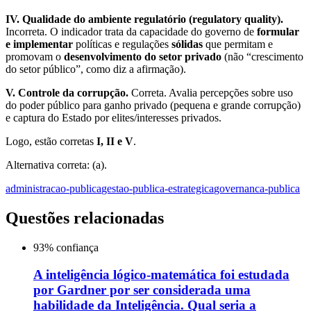
IV. Qualidade do ambiente regulatório (regulatory quality).
Incorreta. O indicador trata da capacidade do governo de
formular
e implementar
políticas e regulações
sólidas
que permitam e
promovam o
desenvolvimento do setor privado
(não “crescimento
do setor público”, como diz a afirmação).
V. Controle da corrupção.
Correta. Avalia percepções sobre uso
do poder público para ganho privado (pequena e grande corrupção)
e captura do Estado por elites/interesses privados.
Logo, estão corretas
I, II e V
.
Alternativa correta: (a).
administracao-publica
gestao-publica-estrategica
governanca-publica
Questões relacionadas
93
% confiança
A inteligência lógico-matemática foi estudada
por Gardner por ser considerada uma
habilidade da Inteligência. Qual seria a