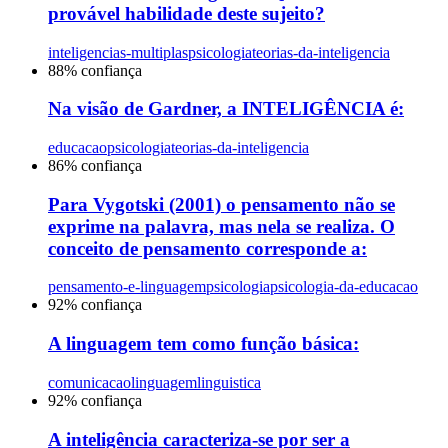
provável habilidade deste sujeito?
inteligencias-multiplas
psicologia
teorias-da-inteligencia
88
% confiança
Na visão de Gardner, a INTELIGÊNCIA é:
educacao
psicologia
teorias-da-inteligencia
86
% confiança
Para Vygotski (2001) o pensamento não se
exprime na palavra, mas nela se realiza. O
conceito de pensamento corresponde a:
pensamento-e-linguagem
psicologia
psicologia-da-educacao
92
% confiança
A linguagem tem como função básica:
comunicacao
linguagem
linguistica
92
% confiança
A inteligência caracteriza-se por ser a