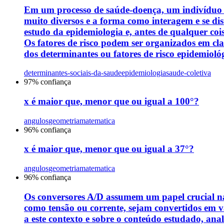
Em um processo de saúde-doença, um indivíduo qu
muito diversos e a forma como interagem e se dis
estudo da epidemiologia e, antes de qualquer co
Os fatores de risco podem ser organizados em clas
dos determinantes ou fatores de risco epidemiológi
determinantes-sociais-da-saude
epidemiologia
saude-coletiva
97
% confiança
x é maior que, menor que ou igual a 100°?
angulos
geometria
matematica
96
% confiança
x é maior que, menor que ou igual a 37°?
angulos
geometria
matematica
96
% confiança
Os conversores A/D assumem um papel crucial na 
como tensão ou corrente, sejam convertidos em va
a este contexto e sobre o conteúdo estudado, anal