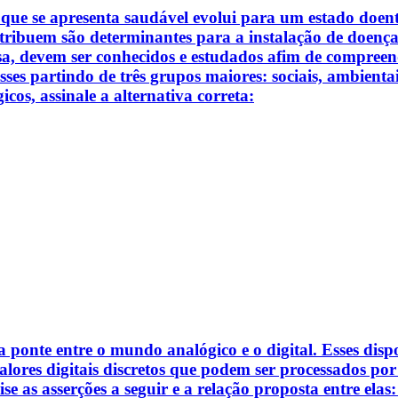
e se apresenta saudável evolui para um estado doente.
tribuem são determinantes para a instalação de doença. 
isa, devem ser conhecidos e estudados afim de compree
ses partindo de três grupos maiores: sociais, ambientais
cos, assinale a alternativa correta:
ponte entre o mundo analógico e o digital. Esses dispo
lores digitais discretos que podem ser processados por
ise as asserções a seguir e a relação proposta entre ela