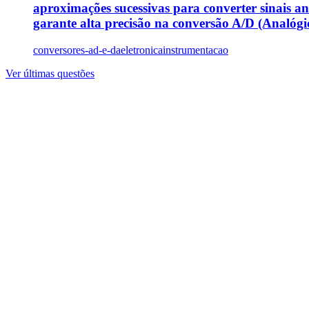
aproximações sucessivas para converter sinais a
garante alta precisão na conversão A/D (Analógico-
conversores-ad-e-da
eletronica
instrumentacao
Ver últimas questões