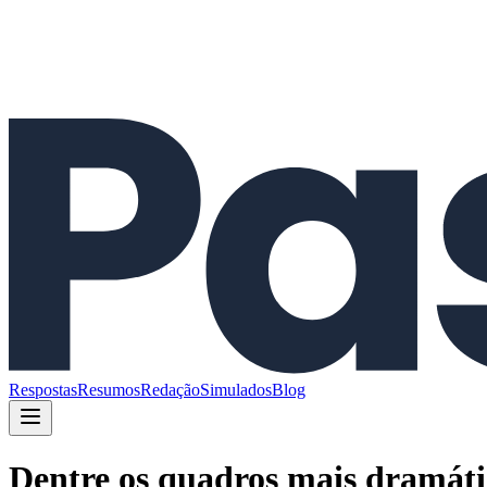
Respostas
Resumos
Redação
Simulados
Blog
Dentre os quadros mais dramátic