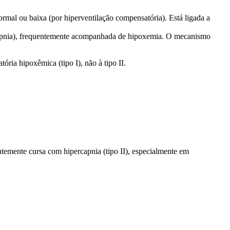
rmal ou baixa (por hiperventilação compensatória). Está ligada a
percapnia), frequentemente acompanhada de hipoxemia. O mecanismo
ória hipoxêmica (tipo I), não à tipo II.
ntemente cursa com hipercapnia (tipo II), especialmente em