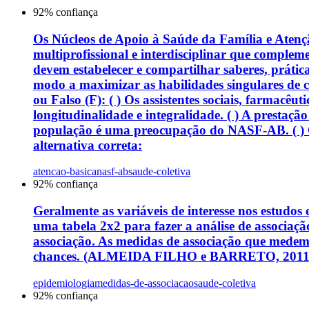
92
% confiança
Os Núcleos de Apoio à Saúde da Família e Atenç
multiprofissional e interdisciplinar que complem
devem estabelecer e compartilhar saberes, prát
modo a maximizar as habilidades singulares de 
ou Falso (F): ( ) Os assistentes sociais, farmac
longitudinalidade e integralidade. ( ) A prestaç
população é uma preocupação do NASF-AB. ( ) O 
alternativa correta:
atencao-basica
nasf-ab
saude-coletiva
92
% confiança
Geralmente as variáveis de interesse nos estudos 
uma tabela 2x2 para fazer a análise de associaçã
associação. As medidas de associação que medem a
chances. (ALMEIDA FILHO e BARRETO, 2011). Sobr
epidemiologia
medidas-de-associacao
saude-coletiva
92
% confiança