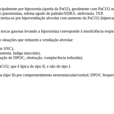
 principalmente por hipoxemia (queda da PaO2), geralmente com PaCO2 no
como pneumonias, edema agudo de pulmão/SDRA, atelectasia, TEP.
: caracteriza-se por hipoventilação alveolar com aumento da PaCO2 (hi
 trocas gasosas levando a hipoxemia) corresponde à insuficiência respirat
são situações que reduzem a ventilação alveolar:
 do SNC),
astenia, fadiga muscular),
erbação de DPOC, obstrução, complacência reduzida).
2, que é típica do tipo II, e não do tipo I.
ória (tipo II) por comprometimento neuromuscular/central; DPOC freque