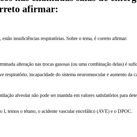
orreto afirmar:
stão insuficiências respiratórias. Sobre o tema, é correto afirmar:
eterminada alteração nas trocas gasosas (ou uma combinação delas) é sufi
rive respiratório, incapacidade do sistema neuromuscular e aumento da ca
entilação alveolar não pode ser mantida em valores satisfatórios para 
po I, temos o tétano, o acidente vascular encefálico (AVE) e o DPOC.