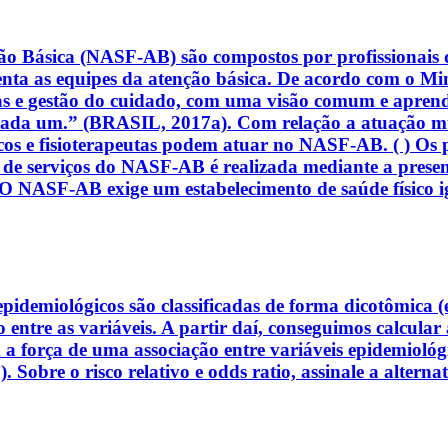
ão Básica (NASF-AB) são compostos por profissionais 
enta as equipes da atenção básica. De acordo com o Mini
icas e gestão do cuidado, com uma visão comum e apren
cada um.” (BRASIL, 2017a). Com relação a atuação mu
êuticos e fisioterapeutas podem atuar no NASF-AB. ( ) O
ão de serviços do NASF-AB é realizada mediante a presen
NASF-AB exige um estabelecimento de saúde físico igu
epidemiológicos são classificadas de forma dicotômica (
o entre as variáveis. A partir daí, conseguimos calcula
 força de uma associação entre variáveis epidemiológica
e o risco relativo e odds ratio, assinale a alternati