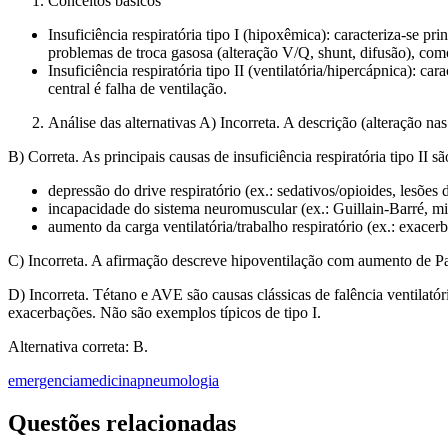
Conceitos básicos
Insuficiência respiratória tipo I (hipoxêmica): caracteriza-se
problemas de troca gasosa (alteração V/Q, shunt, difusão), 
Insuficiência respiratória tipo II (ventilatória/hipercápnica)
central é falha de ventilação.
Análise das alternativas A) Incorreta. A descrição (alteração nas
B) Correta. As principais causas de insuficiência respiratória tipo II 
depressão do drive respiratório (ex.: sedativos/opioides, lesões
incapacidade do sistema neuromuscular (ex.: Guillain-Barré, mi
aumento da carga ventilatória/trabalho respiratório (ex.: exac
C) Incorreta. A afirmação descreve hipoventilação com aumento de PaCO
D) Incorreta. Tétano e AVE são causas clássicas de falência ventilat
exacerbações. Não são exemplos típicos de tipo I.
Alternativa correta: B.
emergencia
medicina
pneumologia
Questões relacionadas