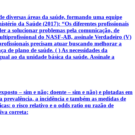
de diversas áreas da saúde, formando uma equipe
stério da Saúde (2017): “Os diferentes profissionais
der a solucionar problemas pela comunicação, de
ltiprofissional do NASF-AB, assinale Verdadeiro (V)
s profissionais precisam atuar buscando melhorar a
ça de plano de saúde. ( ) As necessidades da
al ao da unidade básica da saúde. Assinale a
exposto – sim e não; doente – sim e não) e plotadas em
r a prevalência, a incidência e também as medidas de
s: o risco relativo e o odds ratio ou razão de
va correta: