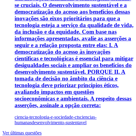
se cruciais. O desenvolvimento sustentável e a
democratização do acesso aos benefícios dessas
inovações são eixos prioritários para que a
tecnologia esteja a serviço da qualidade de vida,
da inclusão e da equidade. Com base nas
informações apresentadas, avalie as asserções a
seguir e a relação proposta entre elas: I. A
democratização do acesso às inovações
científicas e tecnológicas é essencial para mitigar
desigualdades sociais e ampliar os benefícios do
desenvolvimento sustentável. PORQUE II. A
tomada de decisão no âmbito da ciência e
tecnologia deve priorizar princípios éticos,
avaliando impactos em questões
socioeconômicas e ambientais. A respeito dessas
asserções, assinale a opção correta:
ciencia-tecnologia-e-sociedade-cts
ciencias-
humanas
desenvolvimento-sustentavel
Ver últimas questões