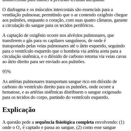
O diafragma e os músculos intercostais são essenciais para a
ventilação pulmonar, permitindo que o ar contendo oxigênio chegue
aos pulmões, enquanto o coração, com suas quatro câmaras, garante
a circulação do sangue para os tecidos periféricos.
A captação de oxigênio ocorre nos alvéolos pulmonares, que
transferem o gás para os capilares sanguíneos, de onde é
transportado pelas veias pulmonares até o átrio esquerdo, seguindo
para o ventrículo esquerdo que o bombeia via artéria aorta para a
circulação sistêmica, e o dióxido de carbono retorna via veias cavas
ao átrio direito para ser enviado aos pulmões.
95
%
As artérias pulmonares transportam sangue rico em dióxido de
carbono do ventrículo direito para os pulmões, onde ocorre a
hematose, e as artérias sistêmicas distribuem o sangue oxigenado
para os tecidos do corpo, partindo do ventrículo esquerdo.
Explicação
A questão pede a
sequência fisiológica completa
envolvendo: (1)
onde o O₂ é captado e passa ao sangue, (2) como esse sangue