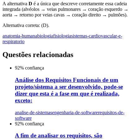
A alternativa
D
é a única que descreve corretamente essa cadeia
integrada (alvéolos → veias pulmonares → coração esquerdo →
aorta → retorno por veias cavas → coração direito → pulmões).
Alternativa correta: (D).
anatomia-humana
biologia
fisiologia
sistemas-cardiovascular-e-
respiratorio
Questões relacionadas
92
% confiança
Análise dos Requisitos Funcionais de um
projeto/sistema a ser desenvolvido, pode-se
dizer que esta é a fase em que é realizada,
exceto:
analise-de-sistemas
engenharia-de-software
requisitos-de-
software
92
% confiança
A fim de analisar os requisitos, são