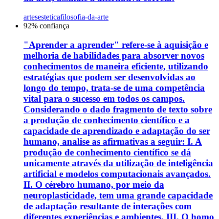
artes
estetica
filosofia-da-arte
92
% confiança
"Aprender a aprender" refere-se à aquisição e
melhoria de habilidades para absorver novos
conhecimentos de maneira eficiente, utilizando
estratégias que podem ser desenvolvidas ao
longo do tempo, trata-se de uma competência
vital para o sucesso em todos os campos.
Considerando o dado fragmento de texto sobre
a produção de conhecimento científico e a
capacidade de aprendizado e adaptação do ser
humano, analise as afirmativas a seguir: I. A
produção de conhecimento científico se dá
unicamente através da utilização de inteligência
artificial e modelos computacionais avançados.
II. O cérebro humano, por meio da
neuroplasticidade, tem uma grande capacidade
de adaptação resultante de interações com
diferentes experiências e ambientes. III. O homo