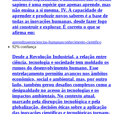
sapiens é uma espécie que apenas aprende, mas
não ensina a si mesma. IV. A capacidade de
aprender e produzir novos saberes é a base de
todas as inovações humanas, desde fazer fogo
até construir e explorar. É correto o que se
afirma em:
aprendizagem
ciencias-humanas
conhecimento-cientifico
92
% confiança
Desde a Revolução Industrial, a relação entre
ciência, tecnologia e sociedade tem moldado os
rumos do desenvolvimento humano. Esse
entrelaçamento permitiu avanços nos âmbitos
econômico, social e ambiental, mas, por outro
lado, também gerou desafios complexos como a
desigualdade no acesso às tecnologias e os
impactos ambientais. No contexto atual,
marcado pela disrupção tecnológica e pela
globalização, decisões éticas sobre a aplicação
das inovações científicas e tecnológicas tornam-