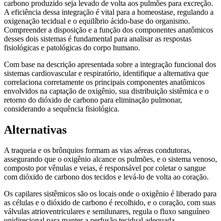
carbono produzido seja levado de volta aos pulmões para excreção.
A eficiência dessa integração é vital para a homeostase, regulando a
oxigenação tecidual e o equilíbrio ácido-base do organismo.
Compreender a disposição e a função dos componentes anatômicos
desses dois sistemas é fundamental para analisar as respostas
fisiológicas e patológicas do corpo humano.
Com base na descrição apresentada sobre a integração funcional dos
sistemas cardiovascular e respiratório, identifique a alternativa que
correlaciona corretamente os principais componentes anatômicos
envolvidos na captação de oxigênio, sua distribuição sistêmica e o
retorno do dióxido de carbono para eliminação pulmonar,
considerando a sequência fisiológica.
Alternativas
A traqueia e os brônquios formam as vias aéreas condutoras,
assegurando que o oxigênio alcance os pulmões, e o sistema venoso,
composto por vênulas e veias, é responsável por coletar o sangue
com dióxido de carbono dos tecidos e levá-lo de volta ao coração.
Os capilares sistêmicos são os locais onde o oxigênio é liberado para
as células e o dióxido de carbono é recolhido, e o coração, com suas
válvulas atrioventriculares e semilunares, regula o fluxo sanguíneo
unidirecional para manter a perfusão tecidual adequada.