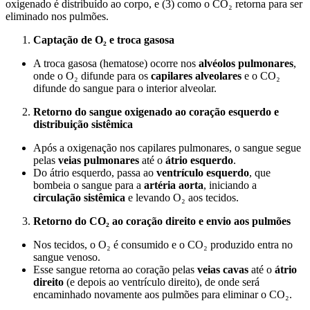
oxigenado é distribuído ao corpo, e (3) como o CO₂ retorna para ser
eliminado nos pulmões.
Captação de O₂ e troca gasosa
A troca gasosa (hematose) ocorre nos
alvéolos pulmonares
,
onde o O₂ difunde para os
capilares alveolares
e o CO₂
difunde do sangue para o interior alveolar.
Retorno do sangue oxigenado ao coração esquerdo e
distribuição sistêmica
Após a oxigenação nos capilares pulmonares, o sangue segue
pelas
veias pulmonares
até o
átrio esquerdo
.
Do átrio esquerdo, passa ao
ventrículo esquerdo
, que
bombeia o sangue para a
artéria aorta
, iniciando a
circulação sistêmica
e levando O₂ aos tecidos.
Retorno do CO₂ ao coração direito e envio aos pulmões
Nos tecidos, o O₂ é consumido e o CO₂ produzido entra no
sangue venoso.
Esse sangue retorna ao coração pelas
veias cavas
até o
átrio
direito
(e depois ao ventrículo direito), de onde será
encaminhado novamente aos pulmões para eliminar o CO₂.