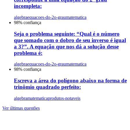
incompleta:
algebra
equacoes-do-2o-grau
matematica
98
% confiança
Seja o problema seguinte: “Qual é o número
que somado com o dobro de seu inverso é igual
a 3?”. A equação que nos dá a solução desse
problema é:
algebra
equacoes-do-2o-grau
matematica
98
% confiança
Escreva a área do polígono abaixo na forma de
trinômio quadrado perfeito:
algebra
matematica
produtos-notaveis
Ver últimas questões