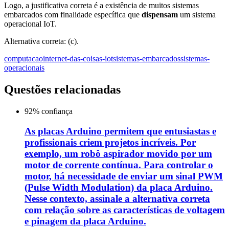
Logo, a justificativa correta é a existência de muitos sistemas
embarcados com finalidade específica que
dispensam
um sistema
operacional IoT.
Alternativa correta: (c).
computacao
internet-das-coisas-iot
sistemas-embarcados
sistemas-
operacionais
Questões relacionadas
92
% confiança
As placas Arduino permitem que entusiastas e
profissionais criem projetos incríveis. Por
exemplo, um robô aspirador movido por um
motor de corrente contínua. Para controlar o
motor, há necessidade de enviar um sinal PWM
(Pulse Width Modulation) da placa Arduino.
Nesse contexto, assinale a alternativa correta
com relação sobre as características de voltagem
e pinagem da placa Arduino.