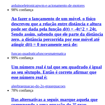
arduino
eletronica
pwm-e-acionamento-de-motores
98
% confiança
Ao fazer o lançamento de um móvel, o físico
descreveu que a relação entre distância e altura
pode ser dada pela função d(t) = -4t^2 + 24t.
Sendo assim, sabendo que ele parte da distância
zero, a distância percorrida por esse móvel até
atingir d(t) = 0 novamente será de:
funcao-quadratica
funcoes
matematica
99
% confiança
Um número real é tal que seu quadrado é igual
ao seu sêxtuplo. Então é correto afirmar que
esse número real é:
algebra
equacao-do-2o-grau
equacoes
78
% confiança
Das alternativas a seguir, marque aquela que
corresponde a uma equação do 2º grau