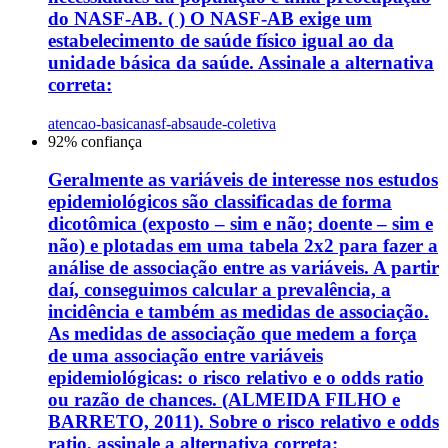
do NASF-AB. ( ) O NASF-AB exige um
estabelecimento de saúde físico igual ao da
unidade básica da saúde. Assinale a alternativa
correta:
atencao-basica
nasf-ab
saude-coletiva
92
% confiança
Geralmente as variáveis de interesse nos estudos
epidemiológicos são classificadas de forma
dicotômica (exposto – sim e não; doente – sim e
não) e plotadas em uma tabela 2x2 para fazer a
análise de associação entre as variáveis. A partir
daí, conseguimos calcular a prevalência, a
incidência e também as medidas de associação.
As medidas de associação que medem a força
de uma associação entre variáveis
epidemiológicas: o risco relativo e o odds ratio
ou razão de chances. (ALMEIDA FILHO e
BARRETO, 2011). Sobre o risco relativo e odds
ratio, assinale a alternativa correta: