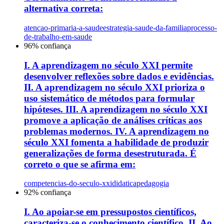
alternativa correta:
atencao-primaria-a-saude
estrategia-saude-da-familia
processo-
de-trabalho-em-saude
96
% confiança
I. A aprendizagem no século XXI permite
desenvolver reflexões sobre dados e evidências.
II. A aprendizagem no século XXI prioriza o
uso sistemático de métodos para formular
hipóteses. III. A aprendizagem no século XXI
promove a aplicação de análises críticas aos
problemas modernos. IV. A aprendizagem no
século XXI fomenta a habilidade de produzir
generalizações de forma desestruturada. É
correto o que se afirma em:
competencias-do-seculo-xxi
didatica
pedagogia
92
% confiança
I. Ao apoiar-se em pressupostos científicos,
caracteriza-se o conhecimento científico. II. Ao