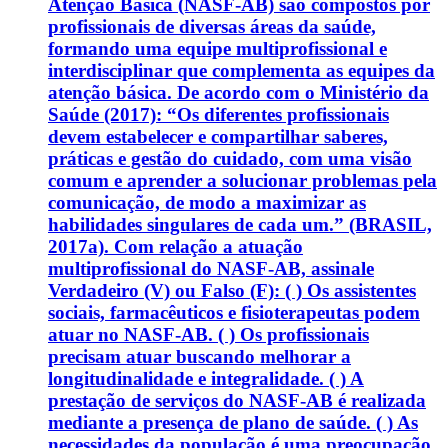
Atenção Básica (NASF-AB) são compostos por
profissionais de diversas áreas da saúde,
formando uma equipe multiprofissional e
interdisciplinar que complementa as equipes da
atenção básica. De acordo com o Ministério da
Saúde (2017): “Os diferentes profissionais
devem estabelecer e compartilhar saberes,
práticas e gestão do cuidado, com uma visão
comum e aprender a solucionar problemas pela
comunicação, de modo a maximizar as
habilidades singulares de cada um.” (BRASIL,
2017a). Com relação a atuação
multiprofissional do NASF-AB, assinale
Verdadeiro (V) ou Falso (F): ( ) Os assistentes
sociais, farmacêuticos e fisioterapeutas podem
atuar no NASF-AB. ( ) Os profissionais
precisam atuar buscando melhorar a
longitudinalidade e integralidade. ( ) A
prestação de serviços do NASF-AB é realizada
mediante a presença de plano de saúde. ( ) As
necessidades da população é uma preocupação