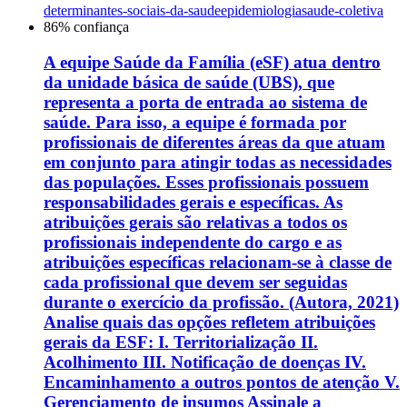
determinantes-sociais-da-saude
epidemiologia
saude-coletiva
86
% confiança
A equipe Saúde da Família (eSF) atua dentro
da unidade básica de saúde (UBS), que
representa a porta de entrada ao sistema de
saúde. Para isso, a equipe é formada por
profissionais de diferentes áreas da que atuam
em conjunto para atingir todas as necessidades
das populações. Esses profissionais possuem
responsabilidades gerais e específicas. As
atribuições gerais são relativas a todos os
profissionais independente do cargo e as
atribuições específicas relacionam-se à classe de
cada profissional que devem ser seguidas
durante o exercício da profissão. (Autora, 2021)
Analise quais das opções refletem atribuições
gerais da ESF: I. Territorialização II.
Acolhimento III. Notificação de doenças IV.
Encaminhamento a outros pontos de atenção V.
Gerenciamento de insumos Assinale a