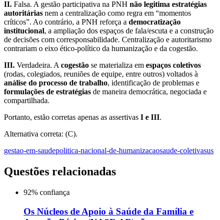
II.
Falsa. A gestão participativa na PNH
não legitima estratégias
autoritárias
nem a centralização como regra em “momentos
críticos”. Ao contrário, a PNH reforça a
democratização
institucional
, a ampliação dos espaços de fala/escuta e a construção
de decisões com corresponsabilidade. Centralização e autoritarismo
contrariam o eixo ético-político da humanização e da cogestão.
III.
Verdadeira. A
cogestão
se materializa em
espaços coletivos
(rodas, colegiados, reuniões de equipe, entre outros) voltados à
análise do processo de trabalho
, identificação de problemas e
formulações de estratégias
de maneira democrática, negociada e
compartilhada.
Portanto, estão corretas apenas as assertivas
I e III
.
Alternativa correta: (C).
gestao-em-saude
politica-nacional-de-humanizacao
saude-coletiva
sus
Questões relacionadas
92
% confiança
Os Núcleos de Apoio à Saúde da Família e