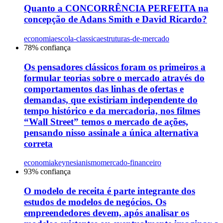
Quanto a CONCORRÊNCIA PERFEITA na
concepção de Adans Smith e David Ricardo?
economia
escola-classica
estruturas-de-mercado
78
% confiança
Os pensadores clássicos foram os primeiros a
formular teorias sobre o mercado através do
comportamentos das linhas de ofertas e
demandas, que existiriam independente do
tempo histórico e da mercadoria, nos filmes
“Wall Street” temos o mercado de ações,
pensando nisso assinale a única alternativa
correta
economia
keynesianismo
mercado-financeiro
93
% confiança
O modelo de receita é parte integrante dos
estudos de modelos de negócios. Os
empreendedores devem, após analisar os