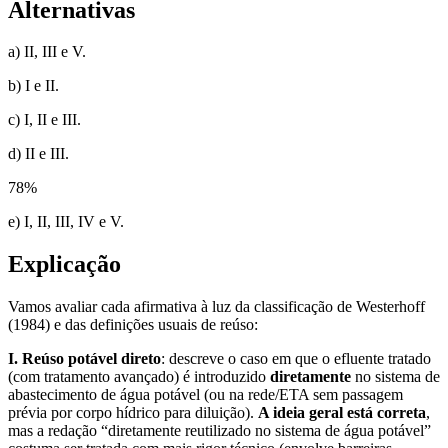
Alternativas
a) II, III e V.
b) I e II.
c) I, II e III.
d) II e III.
78
%
e) I, II, III, IV e V.
Explicação
Vamos avaliar cada afirmativa à luz da classificação de Westerhoff
(1984) e das definições usuais de reúso:
I. Reúso potável direto
: descreve o caso em que o efluente tratado
(com tratamento avançado) é introduzido
diretamente
no sistema de
abastecimento de água potável (ou na rede/ETA sem passagem
prévia por corpo hídrico para diluição).
A ideia geral está correta
,
mas a redação “diretamente reutilizado no sistema de água potável”