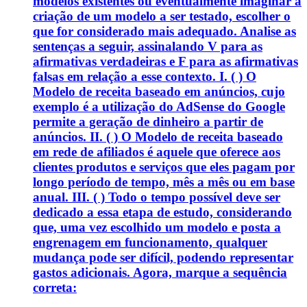
modelos existentes ou eventualmente imaginar a
criação de um modelo a ser testado, escolher o
que for considerado mais adequado. Analise as
sentenças a seguir, assinalando V para as
afirmativas verdadeiras e F para as afirmativas
falsas em relação a esse contexto. I. ( ) O
Modelo de receita baseado em anúncios, cujo
exemplo é a utilização do AdSense do Google
permite a geração de dinheiro a partir de
anúncios. II. ( ) O Modelo de receita baseado
em rede de afiliados é aquele que oferece aos
clientes produtos e serviços que eles pagam por
longo período de tempo, mês a mês ou em base
anual. III. ( ) Todo o tempo possível deve ser
dedicado a essa etapa de estudo, considerando
que, uma vez escolhido um modelo e posta a
engrenagem em funcionamento, qualquer
mudança pode ser difícil, podendo representar
gastos adicionais. Agora, marque a sequência
correta: