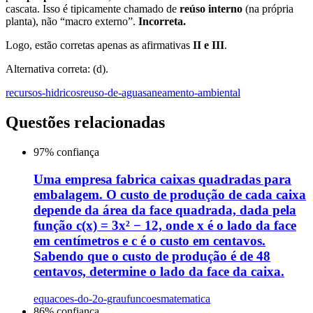
cascata. Isso é tipicamente chamado de
reúso interno
(na própria
planta), não “macro externo”.
Incorreta.
Logo, estão corretas apenas as afirmativas
II e III
.
Alternativa correta: (d).
recursos-hidricos
reuso-de-agua
saneamento-ambiental
Questões relacionadas
97
% confiança
Uma empresa fabrica caixas quadradas para
embalagem. O custo de produção de cada caixa
depende da área da face quadrada, dada pela
função c(x) = 3x² − 12, onde x é o lado da face
em centímetros e c é o custo em centavos.
Sabendo que o custo de produção é de 48
centavos, determine o lado da face da caixa.
equacoes-do-2o-grau
funcoes
matematica
86
% confiança