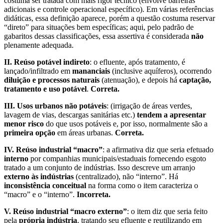
costuma ser tratada com mais rigor técnico (envolve barreiras
adicionais e controle operacional específico). Em várias referências
didáticas, essa definição aparece, porém a questão costuma reservar
“direto” para situações bem específicas; aqui, pelo padrão de
gabaritos dessas classificações, essa assertiva é considerada
não
plenamente adequada.
II. Reúso potável indireto
: o efluente, após tratamento, é
lançado/infiltrado em
mananciais
(inclusive aquíferos), ocorrendo
diluição e processos naturais
(atenuação), e depois há
captação,
tratamento e uso potável
.
Correta.
III. Usos urbanos não potáveis
: (irrigação de áreas verdes,
lavagem de vias, descargas sanitárias etc.)
tendem a apresentar
menor risco
do que usos potáveis e, por isso, normalmente são a
primeira opção
em áreas urbanas.
Correta.
IV. Reúso industrial “macro”
: a afirmativa diz que seria efetuado
interno
por companhias municipais/estaduais fornecendo esgoto
tratado a um conjunto de indústrias. Isso descreve um arranjo
externo às indústrias
(centralizado), não “interno”. Há
inconsistência conceitual
na forma como o item caracteriza o
“macro” e o “interno”.
Incorreta.
V. Reúso industrial “macro externo”
: o item diz que seria feito
pela
própria indústria
, tratando seu efluente e reutilizando em