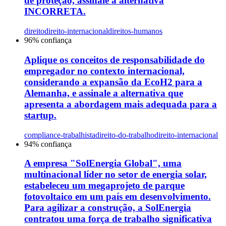
de proteção, assinale a alternativa
INCORRETA.
direito
direito-internacional
direitos-humanos
96
% confiança
Aplique os conceitos de responsabilidade do
empregador no contexto internacional,
considerando a expansão da EcoH2 para a
Alemanha, e assinale a alternativa que
apresenta a abordagem mais adequada para a
startup.
compliance-trabalhista
direito-do-trabalho
direito-internacional
94
% confiança
A empresa "SolEnergia Global", uma
multinacional líder no setor de energia solar,
estabeleceu um megaprojeto de parque
fotovoltaico em um país em desenvolvimento.
Para agilizar a construção, a SolEnergia
contratou uma força de trabalho significativa