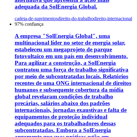
adequada da SolEnergia Global.
cadeia-de-suprimentos
direito-do-trabalho
direito-internacional
97
% confiança
A empresa "SolEnergia Global", uma
multinacional líder no setor de energia solar,
estabeleceu um megaprojeto de parque
fotovoltaico em um país em desenvolvimento.
Para agilizar a construção, a SolEnergia
contratou uma força de trabalho significativa
por meio de subcontratadas locais. Relatórios
recentes de uma ONG internacional de direitos
humanos e subsequente cobertura da mídia
global revelaram condições de trabalho
precárias, salários abaixo dos padrões
internacionais, jornadas exaustivas e falta de
equipamentos de proteção individual
adequados para os trabalhadores dessas
subcontratadas. Embora a SolEnergia
argumente que suas práticas estão em