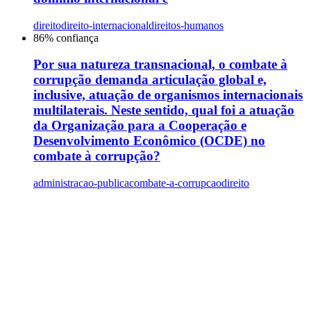
direito
direito-internacional
direitos-humanos
86
% confiança
Por sua natureza transnacional, o combate à
corrupção demanda articulação global e,
inclusive, atuação de organismos internacionais
multilaterais. Neste sentido, qual foi a atuação
da Organização para a Cooperação e
Desenvolvimento Econômico (OCDE) no
combate à corrupção?
administracao-publica
combate-a-corrupcao
direito