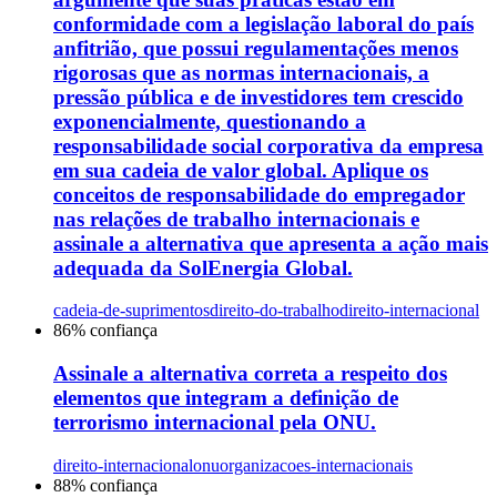
conformidade com a legislação laboral do país
anfitrião, que possui regulamentações menos
rigorosas que as normas internacionais, a
pressão pública e de investidores tem crescido
exponencialmente, questionando a
responsabilidade social corporativa da empresa
em sua cadeia de valor global. Aplique os
conceitos de responsabilidade do empregador
nas relações de trabalho internacionais e
assinale a alternativa que apresenta a ação mais
adequada da SolEnergia Global.
cadeia-de-suprimentos
direito-do-trabalho
direito-internacional
86
% confiança
Assinale a alternativa correta a respeito dos
elementos que integram a definição de
terrorismo internacional pela ONU.
direito-internacional
onu
organizacoes-internacionais
88
% confiança