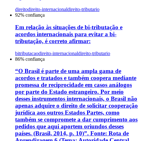
direito
direito-internacional
direito-tributario
92
% confiança
Em relação às situações de bi-tributação e
acordos internacionais para evitar a bi-
tributação, é correto afirmar:
bitributacao
direito-internacional
direito-tributario
86
% confiança
“O Brasil é parte de uma ampla gama de
acordos e tratados e também coopera mediante
promessa de reciprocidade em casos análogos
por parte do Estado estrangeiro. Por meio
desses instrumentos internacionais, o Brasil não
apenas adquire o direito de solicitar cooperação
jurídica aos outros Estados Partes, como
também se compromete a dar cumprimento aos
pedidos que aqui aportem oriundos desses
países. (Brasil, 2014, p. 10)”. Fonte: Rota de
Aprendizagem 6 (Tema: Autoridade Central