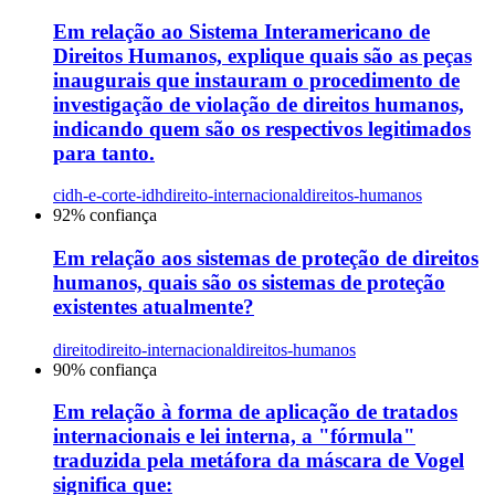
Em relação ao Sistema Interamericano de
Direitos Humanos, explique quais são as peças
inaugurais que instauram o procedimento de
investigação de violação de direitos humanos,
indicando quem são os respectivos legitimados
para tanto.
cidh-e-corte-idh
direito-internacional
direitos-humanos
92
% confiança
Em relação aos sistemas de proteção de direitos
humanos, quais são os sistemas de proteção
existentes atualmente?
direito
direito-internacional
direitos-humanos
90
% confiança
Em relação à forma de aplicação de tratados
internacionais e lei interna, a "fórmula"
traduzida pela metáfora da máscara de Vogel
significa que: