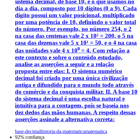
sistema decimal, de base 10, é o que usamos no
dia a dia, composto por 10 dígitos (0 a 9). Cada
dígito possui um valor posicional, multiplicado
por uma potência de 10, definindo o valor total
do número. Por exemplo, no número 254, o 2
na casa das centenas vale 2 x 10² = 200, o 5 na
casa das dezenas vale 5 x 10¹ = 50, e o 4 na casa
das unidades vale 4 x 10⁰ = 4. Com relação a
este contexto e sobre o conteúdo estudado,
analise as asserções a seguir e a relação
proposta entre elas: I. O sistema numérico
decimal foi criado por uma única civilização
antiga e difundido para o mundo todo através
do comércio e da conquista militar. II. A base 10
do sistema decimal é uma escolha natural e
intuitiva para a contagem, pois se baseia nos
dez dedos das mãos humanas. A respeito dessas
asserções assinale a alternativa correta:
base-decimal
historia-da-matematica
matematica
92
% confiança