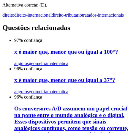
Alternativa correta: (D).
direito
direito-internacional
direito-tributario
tratados-internacionais
Questões relacionadas
97
% confiança
x é maior que, menor que ou igual a 100°?
angulos
geometria
matematica
96
% confiança
x é maior que, menor que ou igual a 37°?
angulos
geometria
matematica
96
% confiança
Os conversores A/D assumem um papel crucial
na ponte entre o mundo analógico e o digital.
Esses dispositivos permitem que sinais
analógicos contínuos, como tensão ou corrente,