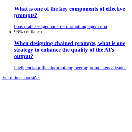
What is one of the key components of effective
prompts?
boas-praticas
engenharia-de-prompt
linguagem-e-ia
96
% confiança
When designing chained prompts, what is one
strategy to enhance the quality of the AI’s
output?
inteligencia-artificial
prompt-engineering
prompts-encadeados
Ver últimas questões