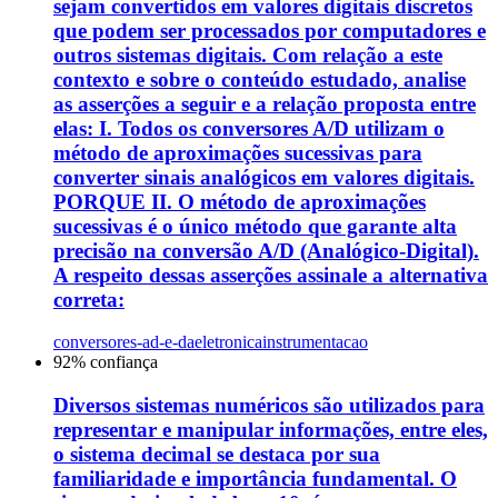
sejam convertidos em valores digitais discretos
que podem ser processados por computadores e
outros sistemas digitais. Com relação a este
contexto e sobre o conteúdo estudado, analise
as asserções a seguir e a relação proposta entre
elas: I. Todos os conversores A/D utilizam o
método de aproximações sucessivas para
converter sinais analógicos em valores digitais.
PORQUE II. O método de aproximações
sucessivas é o único método que garante alta
precisão na conversão A/D (Analógico-Digital).
A respeito dessas asserções assinale a alternativa
correta:
conversores-ad-e-da
eletronica
instrumentacao
92
% confiança
Diversos sistemas numéricos são utilizados para
representar e manipular informações, entre eles,
o sistema decimal se destaca por sua
familiaridade e importância fundamental. O