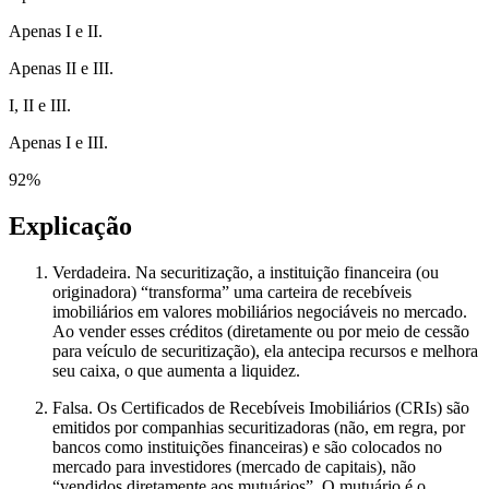
Apenas I e II.
Apenas II e III.
I, II e III.
Apenas I e III.
92
%
Explicação
Verdadeira. Na securitização, a instituição financeira (ou
originadora) “transforma” uma carteira de recebíveis
imobiliários em valores mobiliários negociáveis no mercado.
Ao vender esses créditos (diretamente ou por meio de cessão
para veículo de securitização), ela antecipa recursos e melhora
seu caixa, o que aumenta a liquidez.
Falsa. Os Certificados de Recebíveis Imobiliários (CRIs) são
emitidos por companhias securitizadoras (não, em regra, por
bancos como instituições financeiras) e são colocados no
mercado para investidores (mercado de capitais), não
“vendidos diretamente aos mutuários”. O mutuário é o