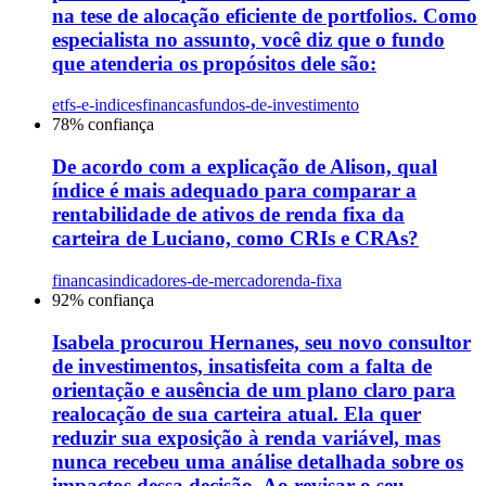
na tese de alocação eficiente de portfolios. Como
especialista no assunto, você diz que o fundo
que atenderia os propósitos dele são:
etfs-e-indices
financas
fundos-de-investimento
78
% confiança
De acordo com a explicação de Alison, qual
índice é mais adequado para comparar a
rentabilidade de ativos de renda fixa da
carteira de Luciano, como CRIs e CRAs?
financas
indicadores-de-mercado
renda-fixa
92
% confiança
Isabela procurou Hernanes, seu novo consultor
de investimentos, insatisfeita com a falta de
orientação e ausência de um plano claro para
realocação de sua carteira atual. Ela quer
reduzir sua exposição à renda variável, mas
nunca recebeu uma análise detalhada sobre os
impactos dessa decisão. Ao revisar o seu