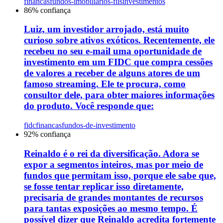
financas
fundos-imobiliarios-fiis
investimentos
86
% confiança
Luiz, um investidor arrojado, está muito
curioso sobre ativos exóticos. Recentemente, ele
recebeu no seu e-mail uma oportunidade de
investimento em um FIDC que compra cessões
de valores a receber de alguns atores de um
famoso streaming. Ele te procura, como
consultor dele, para obter maiores informações
do produto. Você responde que:
fidc
financas
fundos-de-investimento
92
% confiança
Reinaldo é o rei da diversificação. Adora se
expor a segmentos inteiros, mas por meio de
fundos que permitam isso, porque ele sabe que,
se fosse tentar replicar isso diretamente,
precisaria de grandes montantes de recursos
para tantas exposições ao mesmo tempo. É
possível dizer que Reinaldo acredita fortemente