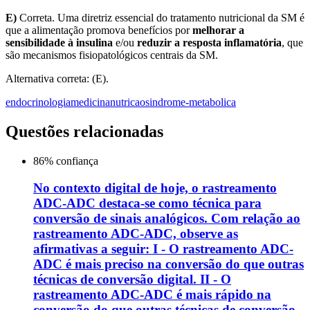
E)
Correta. Uma diretriz essencial do tratamento nutricional da SM é
que a alimentação promova benefícios por
melhorar a
sensibilidade à insulina
e/ou
reduzir a resposta inflamatória
, que
são mecanismos fisiopatológicos centrais da SM.
Alternativa correta: (E).
endocrinologia
medicina
nutricao
sindrome-metabolica
Questões relacionadas
86
% confiança
No contexto digital de hoje, o rastreamento
ADC-ADC destaca-se como técnica para
conversão de sinais analógicos. Com relação ao
rastreamento ADC-ADC, observe as
afirmativas a seguir: I - O rastreamento ADC-
ADC é mais preciso na conversão do que outras
técnicas de conversão digital. II - O
rastreamento ADC-ADC é mais rápido na
conversão do que outras técnicas de conversão