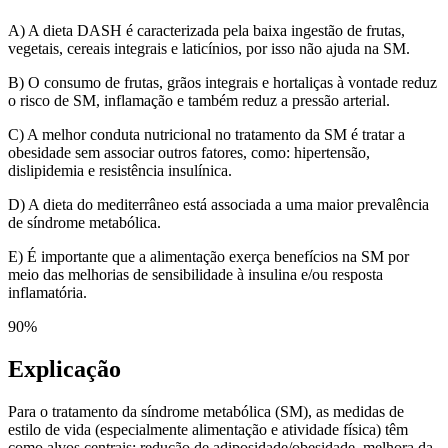
A) A dieta DASH é caracterizada pela baixa ingestão de frutas,
vegetais, cereais integrais e laticínios, por isso não ajuda na SM.
B) O consumo de frutas, grãos integrais e hortaliças à vontade reduz
o risco de SM, inflamação e também reduz a pressão arterial.
C) A melhor conduta nutricional no tratamento da SM é tratar a
obesidade sem associar outros fatores, como: hipertensão,
dislipidemia e resistência insulínica.
D) A dieta do mediterrâneo está associada a uma maior prevalência
de síndrome metabólica.
E) É importante que a alimentação exerça benefícios na SM por
meio das melhorias de sensibilidade à insulina e/ou resposta
inflamatória.
90
%
Explicação
Para o tratamento da síndrome metabólica (SM), as medidas de
estilo de vida (especialmente alimentação e atividade física) têm
como alvos centrais: redução de adiposidade/obesidade, melhora da