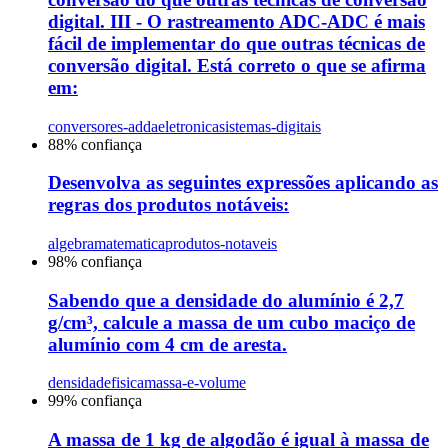
digital. III - O rastreamento ADC-ADC é mais
fácil de implementar do que outras técnicas de
conversão digital. Está correto o que se afirma
em:
conversores-adda
eletronica
sistemas-digitais
88
% confiança
Desenvolva as seguintes expressões aplicando as
regras dos produtos notáveis:
algebra
matematica
produtos-notaveis
98
% confiança
Sabendo que a densidade do alumínio é 2,7
g/cm³, calcule a massa de um cubo maciço de
alumínio com 4 cm de aresta.
densidade
fisica
massa-e-volume
99
% confiança
A massa de 1 kg de algodão é igual à massa de