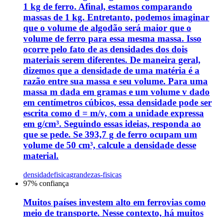
1 kg de ferro. Afinal, estamos comparando
massas de 1 kg. Entretanto, podemos imaginar
que o volume de algodão será maior que o
volume de ferro para essa mesma massa. Isso
ocorre pelo fato de as densidades dos dois
materiais serem diferentes. De maneira geral,
dizemos que a densidade de uma matéria é a
razão entre sua massa e seu volume. Para uma
massa m dada em gramas e um volume v dado
em centímetros cúbicos, essa densidade pode ser
escrita como d = m/v, com a unidade expressa
em g/cm³. Seguindo essas ideias, responda ao
que se pede. Se 393,7 g de ferro ocupam um
volume de 50 cm³, calcule a densidade desse
material.
densidade
fisica
grandezas-fisicas
97
% confiança
Muitos países investem alto em ferrovias como
meio de transporte. Nesse contexto, há muitos