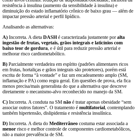
resistência à insulina (aumento da sensibilidade à insulina) e
diminuição do estado inflamatório crônico de baixo grau — além de
impactar pressão arterial e perfil lipídico.
Analisando as alternativas:
A)
Incorreta. A dieta
DASH
é caracterizada justamente por
alta
ingestão de frutas, vegetais, grãos integrais e laticínios com
baixo teor de gordura
, e é útil para reduzir pressão arterial e
melhorar risco cardiometabólico.
B)
Parcialmente verdadeira em espírito (padrões alimentares ricos
em frutas, hortaliças e grãos integrais são protetores), porém está
escrita de forma “à vontade” e faz um encadeamento amplo (SM,
inflamação e PA) como regra geral. Em questões de prova, ela fica
menos precisa/mais generalista do que a alternativa que descreve
diretamente o mecanismo-alvo reconhecido no manejo da SM.
C)
Incorreta. A conduta na SM
não
é tratar apenas obesidade “sem
associar outros fatores”. O tratamento é
multifatorial
, contemplando
também hipertensão, dislipidemia e resistência insulínica.
D)
Incorreta. A dieta do
Mediterrâneo
costuma estar associada a
menor
risco e melhor controle de componentes cardiometabólicos,
não a maior prevalência de SM.