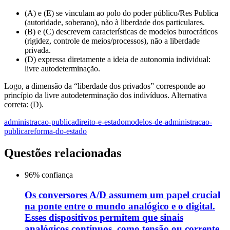
(A) e (E) se vinculam ao polo do poder público/Res Publica
(autoridade, soberano), não à liberdade dos particulares.
(B) e (C) descrevem características de modelos burocráticos
(rigidez, controle de meios/processos), não a liberdade
privada.
(D) expressa diretamente a ideia de autonomia individual:
livre autodeterminação.
Logo, a dimensão da “liberdade dos privados” corresponde ao
princípio da livre autodeterminação dos indivíduos. Alternativa
correta: (D).
administracao-publica
direito-e-estado
modelos-de-administracao-
publica
reforma-do-estado
Questões relacionadas
96
% confiança
Os conversores A/D assumem um papel crucial
na ponte entre o mundo analógico e o digital.
Esses dispositivos permitem que sinais
analógicos contínuos, como tensão ou corrente,