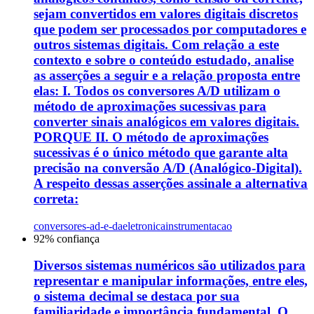
sejam convertidos em valores digitais discretos
que podem ser processados por computadores e
outros sistemas digitais. Com relação a este
contexto e sobre o conteúdo estudado, analise
as asserções a seguir e a relação proposta entre
elas: I. Todos os conversores A/D utilizam o
método de aproximações sucessivas para
converter sinais analógicos em valores digitais.
PORQUE II. O método de aproximações
sucessivas é o único método que garante alta
precisão na conversão A/D (Analógico-Digital).
A respeito dessas asserções assinale a alternativa
correta:
conversores-ad-e-da
eletronica
instrumentacao
92
% confiança
Diversos sistemas numéricos são utilizados para
representar e manipular informações, entre eles,
o sistema decimal se destaca por sua
familiaridade e importância fundamental. O