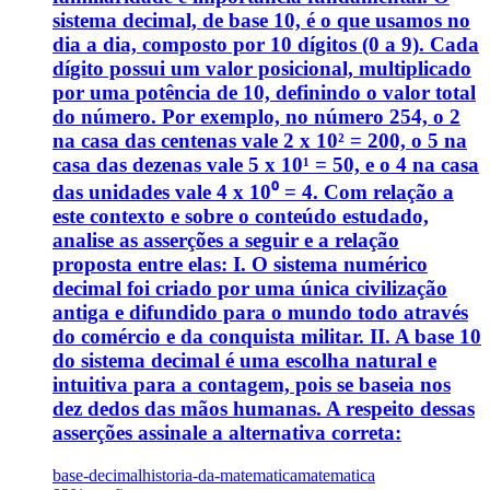
sistema decimal, de base 10, é o que usamos no
dia a dia, composto por 10 dígitos (0 a 9). Cada
dígito possui um valor posicional, multiplicado
por uma potência de 10, definindo o valor total
do número. Por exemplo, no número 254, o 2
na casa das centenas vale 2 x 10² = 200, o 5 na
casa das dezenas vale 5 x 10¹ = 50, e o 4 na casa
das unidades vale 4 x 10⁰ = 4. Com relação a
este contexto e sobre o conteúdo estudado,
analise as asserções a seguir e a relação
proposta entre elas: I. O sistema numérico
decimal foi criado por uma única civilização
antiga e difundido para o mundo todo através
do comércio e da conquista militar. II. A base 10
do sistema decimal é uma escolha natural e
intuitiva para a contagem, pois se baseia nos
dez dedos das mãos humanas. A respeito dessas
asserções assinale a alternativa correta:
base-decimal
historia-da-matematica
matematica