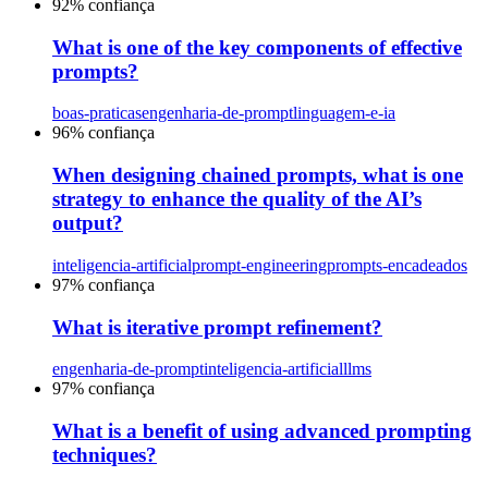
92
% confiança
What is one of the key components of effective
prompts?
boas-praticas
engenharia-de-prompt
linguagem-e-ia
96
% confiança
When designing chained prompts, what is one
strategy to enhance the quality of the AI’s
output?
inteligencia-artificial
prompt-engineering
prompts-encadeados
97
% confiança
What is iterative prompt refinement?
engenharia-de-prompt
inteligencia-artificial
llms
97
% confiança
What is a benefit of using advanced prompting
techniques?