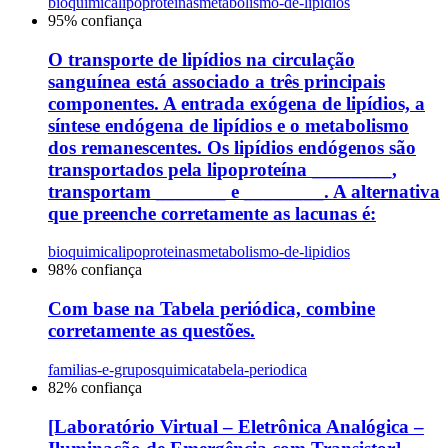
bioquimica
lipoproteinas
metabolismo-de-lipidios
95
% confiança
O transporte de lipídios na circulação
sanguínea está associado a três principais
componentes. A entrada exógena de lipídios, a
síntese endógena de lipídios e o metabolismo
dos remanescentes. Os lipídios endógenos são
transportados pela lipoproteína ________,
transportam _______ e ________. A alternativa
que preenche corretamente as lacunas é:
bioquimica
lipoproteinas
metabolismo-de-lipidios
98
% confiança
Com base na Tabela periódica, combine
corretamente as questões.
familias-e-grupos
quimica
tabela-periodica
82
% confiança
[Laboratório Virtual – Eletrônica Analógica –