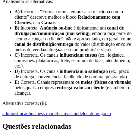
Analisando as alternativas:
A)
Incorreta. “Forma como a empresa se relaciona com o
cliente” descreve melhor o bloco
Relacionamento com
Clientes
, não
Canais
.
B)
Incorreta.
Anúncio on-line
é tipicamente um
canal de
divulgação/comunicação (marketing)
; embora faça parte do
“como alcançar o cliente”, não é apresentado, em geral, como
canal de distribuição/entrega
do valor (distribuição envolve
meios de venda/entrega/acesso ao produto/serviço).
C)
Incorreta. Os canais
influenciam custos
(ex.: logística,
comissões, plataformas, frete, estrutura de lojas, atendimento,
etc.).
D)
Incorreta. Os canais
influenciam a satisfação
(ex.: prazo
de entrega, conveniência, facilidade de compra, pós-venda).
E)
Correta. Canais representam
os meios (físicos ou virtuais)
pelos quais a empresa
entrega valor ao cliente
(e também o
alcança).
Alternativa correta: (E).
administracao
business-model-canvas
modelos-de-negocio
Questões relacionadas