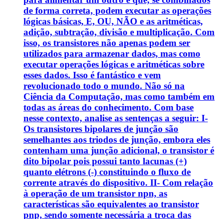
de forma correta, podem executar as operações
lógicas básicas, E, OU, NÃO e as aritméticas,
adição, subtração, divisão e multiplicação. Com
isso, os transistores não apenas podem ser
utilizados para armazenar dados, mas como
executar operações lógicas e aritméticas sobre
esses dados. Isso é fantástico e vem
revolucionado todo o mundo. Não só na
Ciência da Computação, mas como também em
todas as áreas do conhecimento. Com base
nesse contexto, analise as sentenças a seguir: I-
Os transistores bipolares de junção são
semelhantes aos triodos de junção, embora eles
contenham uma junção adicional, o transistor é
dito bipolar pois possui tanto lacunas (+)
quanto elétrons (-) constituindo o fluxo de
corrente através do dispositivo. II- Com relação
à operação de um transistor npn, as
características são equivalentes ao transistor
pnp, sendo somente necessária a troca das