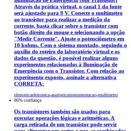
Iluminação de Emergência com Transistor]
Através da prática virtual, o canal 1 da fonte
será ajustado para 9 V. Conecte o multímetro
ao transistor para realizar a medição da
corrente, basta clicar sobre o transistor com
botão direito do mouse e selecionando a opção
"Medir Corrente". Ajuste o potenciômetro em
10 kohms. Com o sistema montado, seguindo o
auxílio do roteiro do laboratório virtual e os
dados da questão, é possível realizar alguns
experimentos relacionados à Iluminação de
Emergência com o Transistor. Com relação ao
experimento exposto, assinale a alternativa
CORRETA:
eletronica
eletronica-analogica
instrumentacao-multimetro
86
% confiança
Os transistores também são usados para
executar operações lógicas e aritméticas. A
carga retirada de um transistor pode servir
para alimentar um outro e que, se combinados