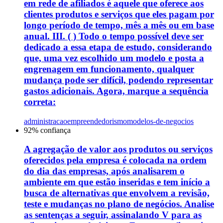
em rede de afiliados é aquele que oferece aos
clientes produtos e serviços que eles pagam por
longo período de tempo, mês a mês ou em base
anual. III. ( ) Todo o tempo possível deve ser
dedicado a essa etapa de estudo, considerando
que, uma vez escolhido um modelo e posta a
engrenagem em funcionamento, qualquer
mudança pode ser difícil, podendo representar
gastos adicionais. Agora, marque a sequência
correta:
administracao
empreendedorismo
modelos-de-negocios
92
% confiança
A agregação de valor aos produtos ou serviços
oferecidos pela empresa é colocada na ordem
do dia das empresas, após analisarem o
ambiente em que estão inseridas e tem início a
busca de alternativas que envolvem a revisão,
teste e mudanças no plano de negócios. Analise
as sentenças a seguir, assinalando V para as