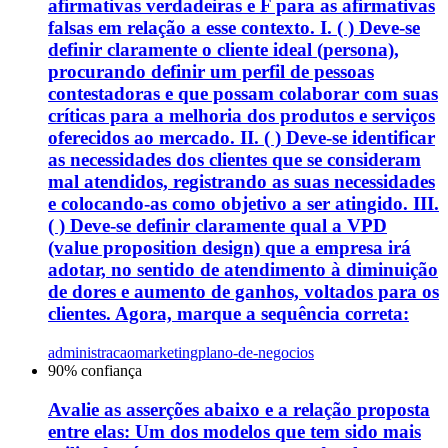
afirmativas verdadeiras e F para as afirmativas
falsas em relação a esse contexto. I. ( ) Deve-se
definir claramente o cliente ideal (persona),
procurando definir um perfil de pessoas
contestadoras e que possam colaborar com suas
críticas para a melhoria dos produtos e serviços
oferecidos ao mercado. II. ( ) Deve-se identificar
as necessidades dos clientes que se consideram
mal atendidos, registrando as suas necessidades
e colocando-as como objetivo a ser atingido. III.
( ) Deve-se definir claramente qual a VPD
(value proposition design) que a empresa irá
adotar, no sentido de atendimento à diminuição
de dores e aumento de ganhos, voltados para os
clientes. Agora, marque a sequência correta:
administracao
marketing
plano-de-negocios
90
% confiança
Avalie as asserções abaixo e a relação proposta
entre elas: Um dos modelos que tem sido mais