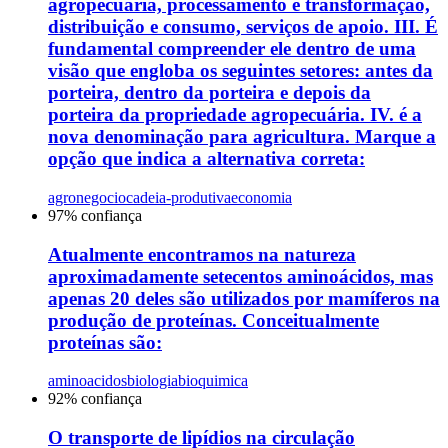
agropecuária, processamento e transformação,
distribuição e consumo, serviços de apoio. III. É
fundamental compreender ele dentro de uma
visão que engloba os seguintes setores: antes da
porteira, dentro da porteira e depois da
porteira da propriedade agropecuária. IV. é a
nova denominação para agricultura. Marque a
opção que indica a alternativa correta:
agronegocio
cadeia-produtiva
economia
97
% confiança
Atualmente encontramos na natureza
aproximadamente setecentos aminoácidos, mas
apenas 20 deles são utilizados por mamíferos na
produção de proteínas. Conceitualmente
proteínas são:
aminoacidos
biologia
bioquimica
92
% confiança
O transporte de lipídios na circulação