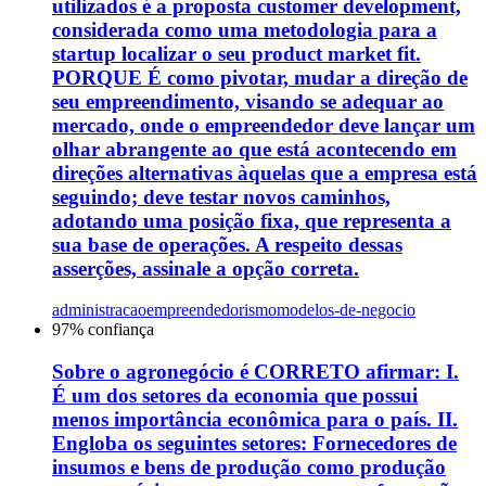
utilizados é a proposta customer development,
considerada como uma metodologia para a
startup localizar o seu product market fit.
PORQUE É como pivotar, mudar a direção de
seu empreendimento, visando se adequar ao
mercado, onde o empreendedor deve lançar um
olhar abrangente ao que está acontecendo em
direções alternativas àquelas que a empresa está
seguindo; deve testar novos caminhos,
adotando uma posição fixa, que representa a
sua base de operações. A respeito dessas
asserções, assinale a opção correta.
administracao
empreendedorismo
modelos-de-negocio
97
% confiança
Sobre o agronegócio é CORRETO afirmar: I.
É um dos setores da economia que possui
menos importância econômica para o país. II.
Engloba os seguintes setores: Fornecedores de
insumos e bens de produção como produção