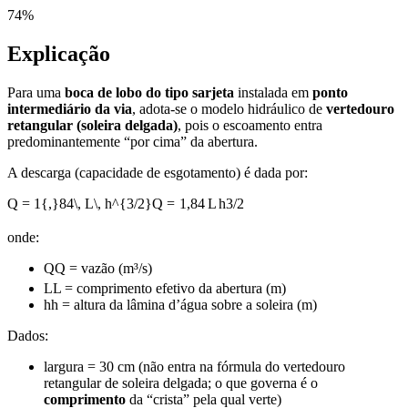
74
%
Explicação
Para uma
boca de lobo do tipo sarjeta
instalada em
ponto
intermediário da via
, adota-se o modelo hidráulico de
vertedouro
retangular (soleira delgada)
, pois o escoamento entra
predominantemente “por cima” da abertura.
A descarga (capacidade de esgotamento) é dada por:
Q = 1{,}84\, L\, h^{3/2}
Q
=
1
,
84
L
h
3/2
onde:
Q
Q
= vazão (m³/s)
L
L
= comprimento efetivo da abertura (m)
h
h
= altura da lâmina d’água sobre a soleira (m)
Dados:
largura = 30 cm (não entra na fórmula do vertedouro
retangular de soleira delgada; o que governa é o
comprimento
da “crista” pela qual verte)