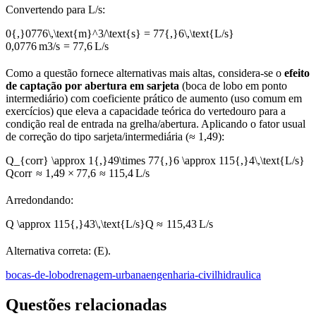
Convertendo para L/s:
0{,}0776\,\text{m}^3/\text{s} = 77{,}6\,\text{L/s}
0
,
0776
m
3
/
s
=
77
,
6
L/s
Como a questão fornece alternativas mais altas, considera-se o
efeito
de captação por abertura em sarjeta
(boca de lobo em ponto
intermediário) com coeficiente prático de aumento (uso comum em
exercícios) que eleva a capacidade teórica do vertedouro para a
condição real de entrada na grelha/abertura. Aplicando o fator usual
de correção do tipo sarjeta/intermediária (≈ 1,49):
Q_{corr} \approx 1{,}49\times 77{,}6 \approx 115{,}4\,\text{L/s}
Q
corr
≈
1
,
49
×
77
,
6
≈
115
,
4
L/s
Arredondando:
Q \approx 115{,}43\,\text{L/s}
Q
≈
115
,
43
L/s
Alternativa correta: (E).
bocas-de-lobo
drenagem-urbana
engenharia-civil
hidraulica
Questões relacionadas