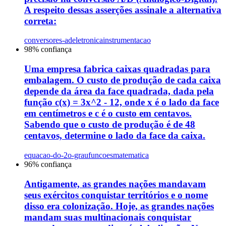
A respeito dessas asserções assinale a alternativa
correta:
conversores-ad
eletronica
instrumentacao
98
% confiança
Uma empresa fabrica caixas quadradas para
embalagem. O custo de produção de cada caixa
depende da área da face quadrada, dada pela
função c(x) = 3x^2 - 12, onde x é o lado da face
em centímetros e c é o custo em centavos.
Sabendo que o custo de produção é de 48
centavos, determine o lado da face da caixa.
equacao-do-2o-grau
funcoes
matematica
96
% confiança
Antigamente, as grandes nações mandavam
seus exércitos conquistar territórios e o nome
disso era colonização. Hoje, as grandes nações
mandam suas multinacionais conquistar