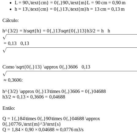
L = 90\,\text{cm} = 0{,}90\,\text{m}
L
=
90
cm
=
0
,
90
m
h = 13\,\text{cm} = 0{,}13\,\text{m}
h
=
13
cm
=
0
,
13
m
Cálculo:
h^{3/2} = h\sqrt{h} = 0{,}13\sqrt{0{,}13}
h
3/2
=
h
h
=
0
,
13
0
,
13
Como
\sqrt{0{,}13} \approx 0{,}3606
0
,
13
≈
0
,
3606
:
h^{3/2} \approx 0{,}13\times 0{,}3606 = 0{,}04688
h
3/2
≈
0
,
13
×
0
,
3606
=
0
,
04688
Então:
Q = 1{,}84\times 0{,}90\times 0{,}04688 \approx
0{,}0776\,\text{m}^3/\text{s}
Q
=
1
,
84
×
0
,
90
×
0
,
04688
≈
0
,
0776
m
3
/
s