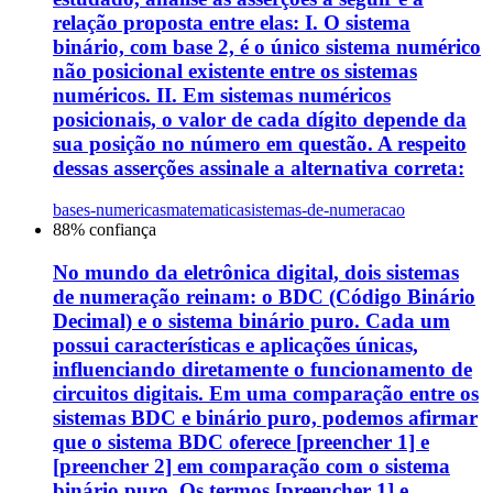
relação proposta entre elas: I. O sistema
binário, com base 2, é o único sistema numérico
não posicional existente entre os sistemas
numéricos. II. Em sistemas numéricos
posicionais, o valor de cada dígito depende da
sua posição no número em questão. A respeito
dessas asserções assinale a alternativa correta:
bases-numericas
matematica
sistemas-de-numeracao
88
% confiança
No mundo da eletrônica digital, dois sistemas
de numeração reinam: o BDC (Código Binário
Decimal) e o sistema binário puro. Cada um
possui características e aplicações únicas,
influenciando diretamente o funcionamento de
circuitos digitais. Em uma comparação entre os
sistemas BDC e binário puro, podemos afirmar
que o sistema BDC oferece [preencher 1] e
[preencher 2] em comparação com o sistema
binário puro. Os termos [preencher 1] e