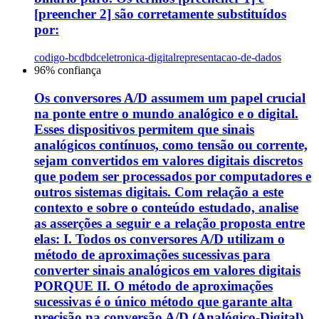
[preencher 2] são corretamente substituídos
por:
codigo-bcdbdc
eletronica-digital
representacao-de-dados
96
% confiança
Os conversores A/D assumem um papel crucial
na ponte entre o mundo analógico e o digital.
Esses dispositivos permitem que sinais
analógicos contínuos, como tensão ou corrente,
sejam convertidos em valores digitais discretos
que podem ser processados por computadores e
outros sistemas digitais. Com relação a este
contexto e sobre o conteúdo estudado, analise
as asserções a seguir e a relação proposta entre
elas: I. Todos os conversores A/D utilizam o
método de aproximações sucessivas para
converter sinais analógicos em valores digitais
PORQUE II. O método de aproximações
sucessivas é o único método que garante alta
precisão na conversão A/D (Analógico-Digital).