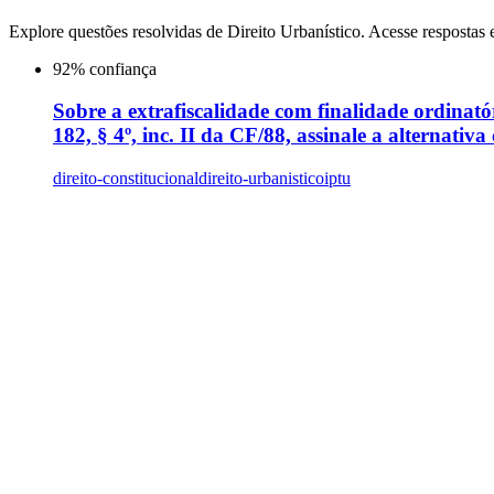
Explore questões resolvidas de
Direito Urbanístico
. Acesse respostas 
92
% confiança
Sobre a extrafiscalidade com finalidade ordinató
182, § 4º, inc. II da CF/88, assinale a alternativa
direito-constitucional
direito-urbanistico
iptu