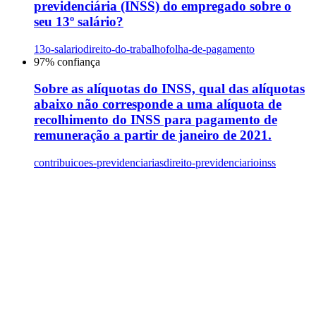
previdenciária (INSS) do empregado sobre o
seu 13º salário?
13o-salario
direito-do-trabalho
folha-de-pagamento
97
% confiança
Sobre as alíquotas do INSS, qual das alíquotas
abaixo não corresponde a uma alíquota de
recolhimento do INSS para pagamento de
remuneração a partir de janeiro de 2021.
contribuicoes-previdenciarias
direito-previdenciario
inss