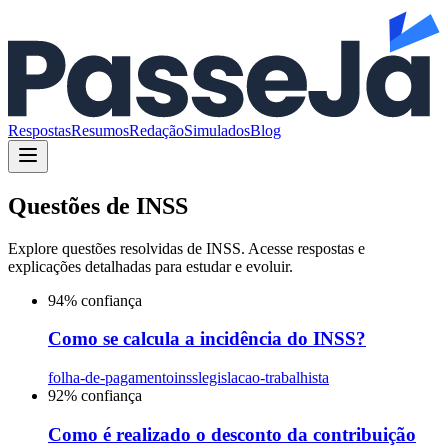
Respostas
Resumos
Redação
Simulados
Blog
Questões de
INSS
Explore questões resolvidas de
INSS
. Acesse respostas e
explicações detalhadas para estudar e evoluir.
94
% confiança
Como se calcula a incidência do INSS?
folha-de-pagamento
inss
legislacao-trabalhista
92
% confiança
Como é realizado o desconto da contribuição