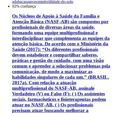
adubacao
agronomia
fertilidade-do-solo
92
% confiança
Os Núcleos de Apoio à Saúde da Família e
Atenção Básica (NASF-AB) são compostos por
profissionais de diversas áreas da saúde,
formando uma equipe multiprofissional e
interdisciplinar que complementa as equipes da
atenção básica. De acordo com o Ministério da
Saúde (2017): “Os diferentes profissionais
devem estabelecer e compartilhar saberes,
práticas e gestão do cuidado, com uma visão
comum e aprender a solucionar problemas pela
comunicação, de modo a maximizar as
habilidades singulares de cada um.” (BRASIL,
2017a). Com relação a atuação
multiprofissional do NASF-AB, assinale
Verdadeiro (V) ou Falso (F): ( ) Os assistentes
sociais, farmacêuticos e fisioterapeutas podem
atuar no NASF-AB. ( ) Os profissionais
precisam atuar buscando melhorar a