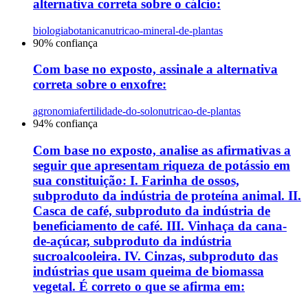
alternativa correta sobre o cálcio:
biologia
botanica
nutricao-mineral-de-plantas
90
% confiança
Com base no exposto, assinale a alternativa
correta sobre o enxofre:
agronomia
fertilidade-do-solo
nutricao-de-plantas
94
% confiança
Com base no exposto, analise as afirmativas a
seguir que apresentam riqueza de potássio em
sua constituição: I. Farinha de ossos,
subproduto da indústria de proteína animal. II.
Casca de café, subproduto da indústria de
beneficiamento de café. III. Vinhaça da cana-
de-açúcar, subproduto da indústria
sucroalcooleira. IV. Cinzas, subproduto das
indústrias que usam queima de biomassa
vegetal. É correto o que se afirma em: