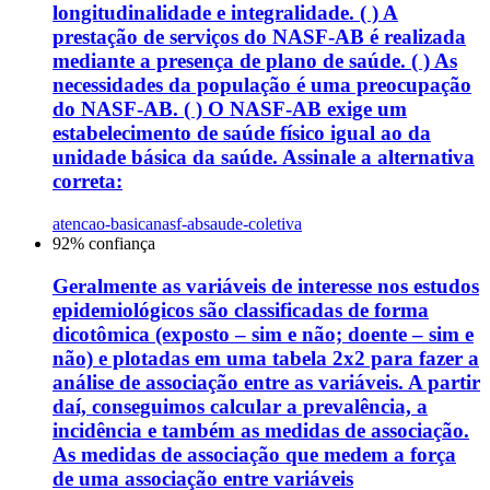
longitudinalidade e integralidade. ( ) A
prestação de serviços do NASF-AB é realizada
mediante a presença de plano de saúde. ( ) As
necessidades da população é uma preocupação
do NASF-AB. ( ) O NASF-AB exige um
estabelecimento de saúde físico igual ao da
unidade básica da saúde. Assinale a alternativa
correta:
atencao-basica
nasf-ab
saude-coletiva
92
% confiança
Geralmente as variáveis de interesse nos estudos
epidemiológicos são classificadas de forma
dicotômica (exposto – sim e não; doente – sim e
não) e plotadas em uma tabela 2x2 para fazer a
análise de associação entre as variáveis. A partir
daí, conseguimos calcular a prevalência, a
incidência e também as medidas de associação.
As medidas de associação que medem a força
de uma associação entre variáveis