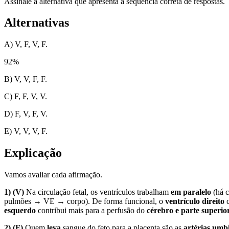
Assinale a alternativa que apresenta a sequência correta de respostas.
Alternativas
A) V, F, V, F.
92
%
B) V, V, F, F.
C) F, F, V, V.
D) F, V, F, V.
E) V, V, V, F.
Explicação
Vamos avaliar cada afirmação.
1) (V)
Na circulação fetal, os ventrículos trabalham
em paralelo
(há 
pulmões → VE → corpo). De forma funcional, o
ventrículo direito
c
esquerdo
contribui mais para a perfusão do
cérebro e parte superio
2) (F)
Quem
leva
sangue do feto para a placenta são as
artérias umbi