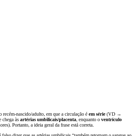
do recém-nascido/adulto, em que a circulação é
em série
(VD →
 e chega às
artérias umbilicais/placenta
, enquanto o
ventrículo
s). Portanto, a ideia geral da frase está correta.
é falso dizer que as artérias umbilicais “também retornam o sangue ao