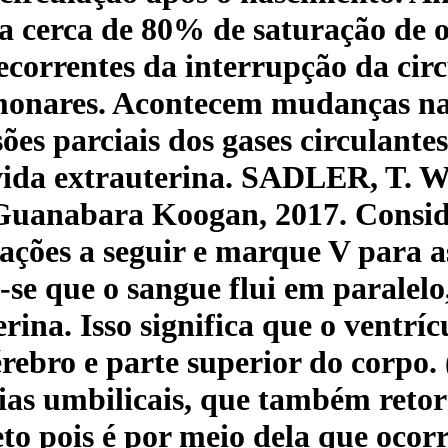
ta cerca de 80% de saturação de 
ecorrentes da interrupção da cir
ulmonares. Acontecem mudanças na
es parciais dos gases circulantes.
 vida extrauterina. SADLER, T. 
 Guanabara Koogan, 2017. Consid
mações a seguir e marque V para as
ra-se que o sangue flui em paralel
rina. Isso significa que o ventríc
érebro e parte superior do corpo.
ias umbilicais, que também retor
to pois é por meio dela que ocorr