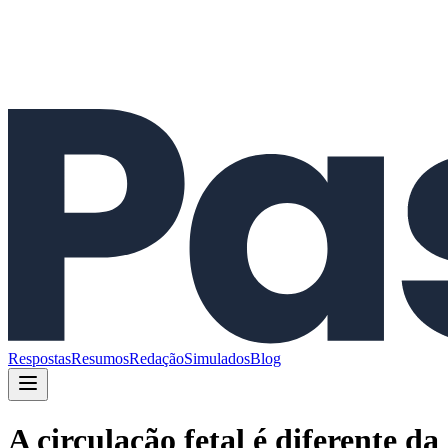
Respostas
Resumos
Redação
Simulados
Blog
A circulação fetal é diferente d