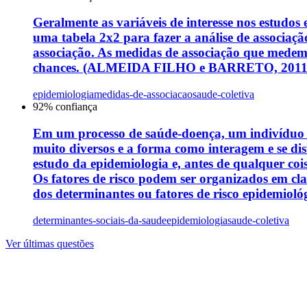
Geralmente as variáveis de interesse nos estudos 
uma tabela 2x2 para fazer a análise de associaçã
associação. As medidas de associação que medem a
chances. (ALMEIDA FILHO e BARRETO, 2011). Sobr
epidemiologia
medidas-de-associacao
saude-coletiva
92
% confiança
Em um processo de saúde-doença, um indivíduo qu
muito diversos e a forma como interagem e se dis
estudo da epidemiologia e, antes de qualquer co
Os fatores de risco podem ser organizados em clas
dos determinantes ou fatores de risco epidemiológi
determinantes-sociais-da-saude
epidemiologia
saude-coletiva
Ver últimas questões