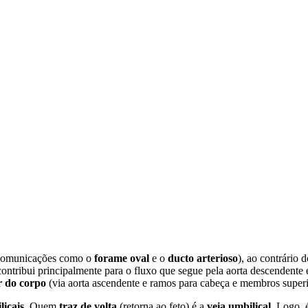
comunicações como o
forame oval
e o
ducto arterioso
), ao contrário 
ontribui principalmente para o fluxo que segue pela aorta descendente
r do corpo
(via aorta ascendente e ramos para cabeça e membros superiore
licais
. Quem
traz de volta
(retorna ao feto) é a
veia umbilical
. Logo, 