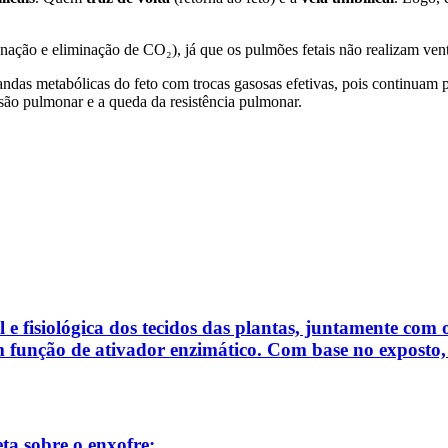
nação e eliminação de CO₂), já que os pulmões fetais não realizam venti
das metabólicas do feto com trocas gasosas efetivas, pois continuam pr
são pulmonar e a queda da resistência pulmonar.
l e fisiológica dos tecidos das plantas, juntamente com 
 função de ativador enzimático. Com base no exposto, as
ta sobre o enxofre: