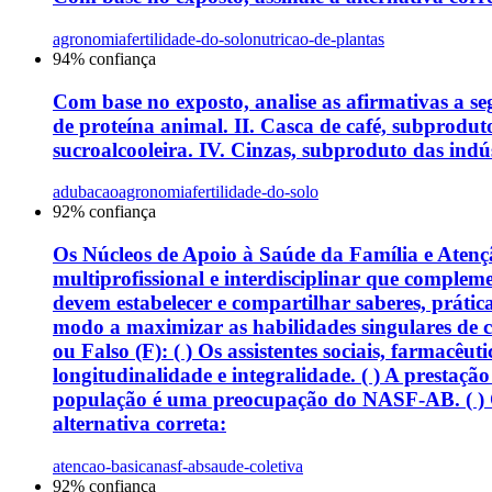
agronomia
fertilidade-do-solo
nutricao-de-plantas
94
% confiança
Com base no exposto, analise as afirmativas a se
de proteína animal. II. Casca de café, subprodut
sucroalcooleira. IV. Cinzas, subproduto das ind
adubacao
agronomia
fertilidade-do-solo
92
% confiança
Os Núcleos de Apoio à Saúde da Família e Atenç
multiprofissional e interdisciplinar que complem
devem estabelecer e compartilhar saberes, prát
modo a maximizar as habilidades singulares de 
ou Falso (F): ( ) Os assistentes sociais, farmac
longitudinalidade e integralidade. ( ) A prestaç
população é uma preocupação do NASF-AB. ( ) O 
alternativa correta:
atencao-basica
nasf-ab
saude-coletiva
92
% confiança