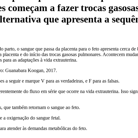
ões começam a fazer trocas gasos
alternativa que apresenta a sequên
 do parto, o sangue que passa da placenta para o feto apresenta cerca d
na placenta e do início das trocas gasosas pulmonares. Acontecem muda
os para as adaptações à vida extrauterina.
ro: Guanabara Koogan, 2017.
ões a seguir e marque V para as verdadeiras, e F para as falsas.
erentemente do fluxo em série que ocorre na vida extrauterina. Isso signi
is, que também retornam o sangue ao feto.
re a oxigenação do sangue fetal.
para atender às demandas metabólicas do feto.