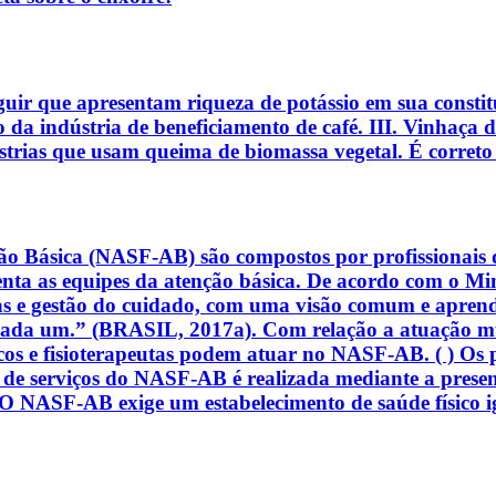
guir que apresentam riqueza de potássio em sua constit
o da indústria de beneficiamento de café. III. Vinhaça
ústrias que usam queima de biomassa vegetal. É correto
ão Básica (NASF-AB) são compostos por profissionais 
enta as equipes da atenção básica. De acordo com o Mini
icas e gestão do cuidado, com uma visão comum e apren
cada um.” (BRASIL, 2017a). Com relação a atuação mu
êuticos e fisioterapeutas podem atuar no NASF-AB. ( ) O
ão de serviços do NASF-AB é realizada mediante a presen
NASF-AB exige um estabelecimento de saúde físico igu