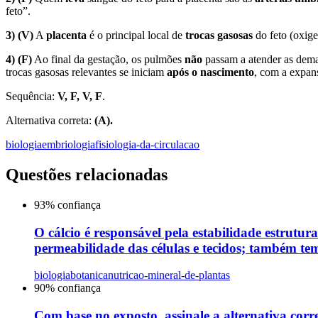
feto”.
3) (V)
A
placenta
é o principal local de
trocas gasosas
do feto (oxige
4) (F)
Ao final da gestação, os pulmões
não
passam a atender as deman
trocas gasosas relevantes se iniciam
após o nascimento
, com a expan
Sequência:
V, F, V, F
.
Alternativa correta:
(A).
biologia
embriologia
fisiologia-da-circulacao
Questões relacionadas
93
% confiança
O cálcio é responsável pela estabilidade estrutura
permeabilidade das células e tecidos; também tem
biologia
botanica
nutricao-mineral-de-plantas
90
% confiança
Com base no exposto, assinale a alternativa corre