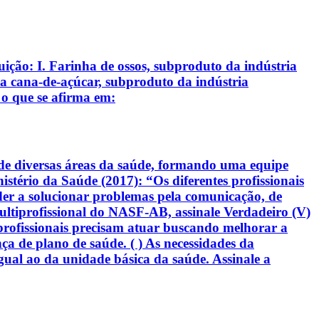
uição: I. Farinha de ossos, subproduto da indústria
 da cana-de-açúcar, subproduto da indústria
 o que se afirma em:
de diversas áreas da saúde, formando uma equipe
stério da Saúde (2017): “Os diferentes profissionais
der a solucionar problemas pela comunicação, de
ltiprofissional do NASF-AB, assinale Verdadeiro (V)
s profissionais precisam atuar buscando melhorar a
ça de plano de saúde. ( ) As necessidades da
al ao da unidade básica da saúde. Assinale a