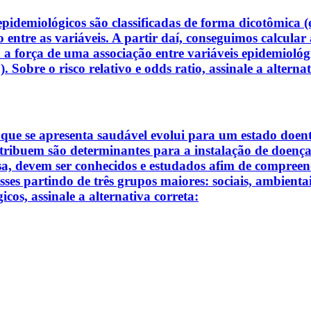
epidemiológicos são classificadas de forma dicotômica (
o entre as variáveis. A partir daí, conseguimos calcula
 força de uma associação entre variáveis epidemiológica
e o risco relativo e odds ratio, assinale a alternati
e se apresenta saudável evolui para um estado doente.
tribuem são determinantes para a instalação de doença. 
isa, devem ser conhecidos e estudados afim de compree
ses partindo de três grupos maiores: sociais, ambientais
cos, assinale a alternativa correta: