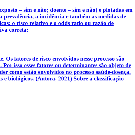
exposto – sim e não; doente – sim e não) e plotadas em
r a prevalência, a incidência e também as medidas de
s: o risco relativo e o odds ratio ou razão de
va correta:
 Os fatores de risco envolvidos nesse processo são
Por isso esses fatores ou determinantes são objeto de
nder como estão envolvidos no processo saúde-doença.
 e biológicos. (Autora, 2021) Sobre a classificação