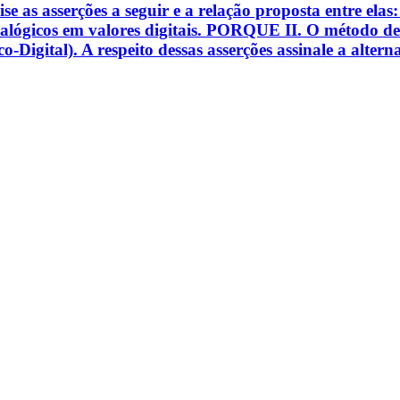
ise as asserções a seguir e a relação proposta entre ela
nalógicos em valores digitais. PORQUE II. O método d
Digital). A respeito dessas asserções assinale a alterna