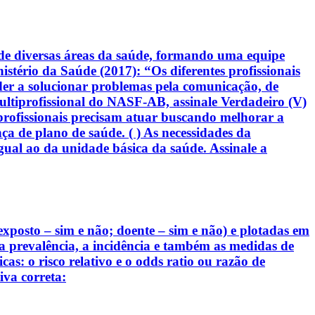
de diversas áreas da saúde, formando uma equipe
stério da Saúde (2017): “Os diferentes profissionais
der a solucionar problemas pela comunicação, de
ltiprofissional do NASF-AB, assinale Verdadeiro (V)
s profissionais precisam atuar buscando melhorar a
ça de plano de saúde. ( ) As necessidades da
al ao da unidade básica da saúde. Assinale a
exposto – sim e não; doente – sim e não) e plotadas em
r a prevalência, a incidência e também as medidas de
s: o risco relativo e o odds ratio ou razão de
va correta: