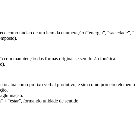
arece como núcleo de um item da enumeração (“energia”, “saciedade”, 
omposto).
”) com manutenção das formas originais e sem fusão fonética.
o).
i não atua como prefixo verbal produtivo, e sim como primeiro element
ição.
 aglutinação.
” + “estar”, formando unidade de sentido.