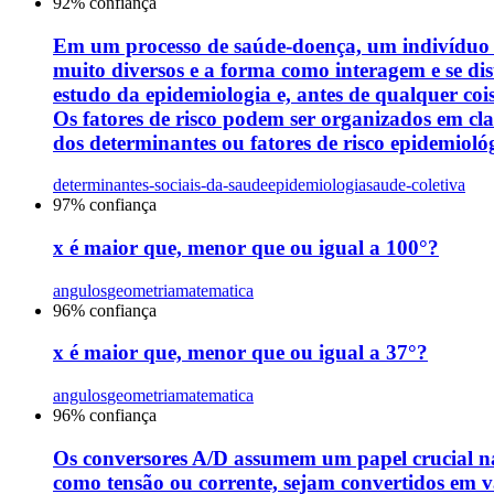
92
% confiança
Em um processo de saúde-doença, um indivíduo qu
muito diversos e a forma como interagem e se dis
estudo da epidemiologia e, antes de qualquer co
Os fatores de risco podem ser organizados em clas
dos determinantes ou fatores de risco epidemiológi
determinantes-sociais-da-saude
epidemiologia
saude-coletiva
97
% confiança
x é maior que, menor que ou igual a 100°?
angulos
geometria
matematica
96
% confiança
x é maior que, menor que ou igual a 37°?
angulos
geometria
matematica
96
% confiança
Os conversores A/D assumem um papel crucial na 
como tensão ou corrente, sejam convertidos em va