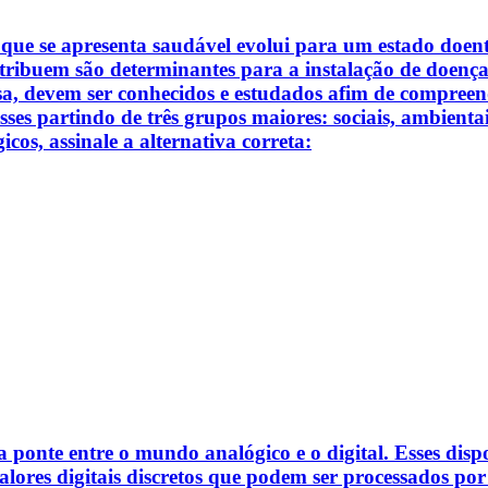
e se apresenta saudável evolui para um estado doente.
tribuem são determinantes para a instalação de doença. 
isa, devem ser conhecidos e estudados afim de compree
ses partindo de três grupos maiores: sociais, ambientais
cos, assinale a alternativa correta:
ponte entre o mundo analógico e o digital. Esses dispo
lores digitais discretos que podem ser processados por