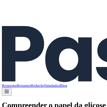
Respostas
Resumos
Redação
Simulados
Blog
Compreender o papel da glicose 