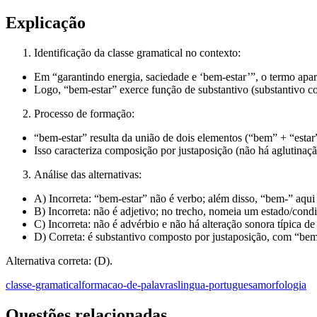
Explicação
Identificação da classe gramatical no contexto:
Em “garantindo energia, saciedade e ‘bem-estar’”, o termo ap
Logo, “bem-estar” exerce função de substantivo (substantivo c
Processo de formação:
“bem-estar” resulta da união de dois elementos (“bem” + “estar
Isso caracteriza composição por justaposição (não há aglutinaçã
Análise das alternativas:
A) Incorreta: “bem-estar” não é verbo; além disso, “bem-” aqu
B) Incorreta: não é adjetivo; no trecho, nomeia um estado/cond
C) Incorreta: não é advérbio e não há alteração sonora típica de
D) Correta: é substantivo composto por justaposição, com “bem
Alternativa correta: (D).
classe-gramatical
formacao-de-palavras
lingua-portuguesa
morfologia
Questões relacionadas