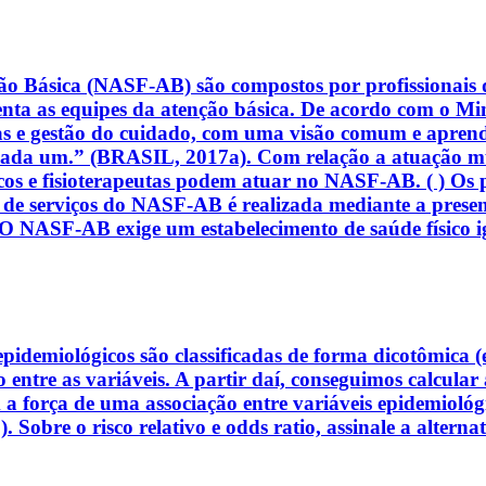
ão Básica (NASF-AB) são compostos por profissionais 
enta as equipes da atenção básica. De acordo com o Mini
icas e gestão do cuidado, com uma visão comum e apren
cada um.” (BRASIL, 2017a). Com relação a atuação mu
êuticos e fisioterapeutas podem atuar no NASF-AB. ( ) O
ão de serviços do NASF-AB é realizada mediante a presen
NASF-AB exige um estabelecimento de saúde físico igu
epidemiológicos são classificadas de forma dicotômica (
o entre as variáveis. A partir daí, conseguimos calcula
 força de uma associação entre variáveis epidemiológica
e o risco relativo e odds ratio, assinale a alternati