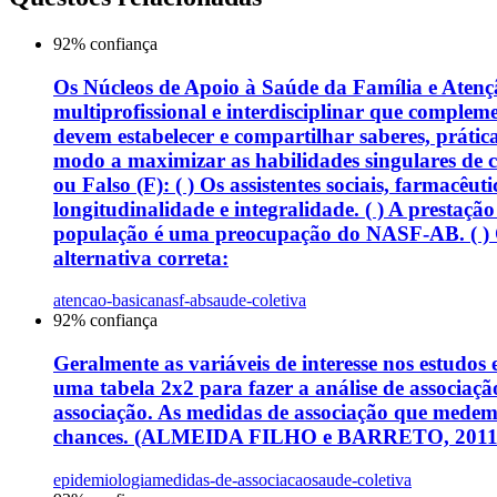
92
% confiança
Os Núcleos de Apoio à Saúde da Família e Atenç
multiprofissional e interdisciplinar que complem
devem estabelecer e compartilhar saberes, prát
modo a maximizar as habilidades singulares de 
ou Falso (F): ( ) Os assistentes sociais, farmac
longitudinalidade e integralidade. ( ) A prestaç
população é uma preocupação do NASF-AB. ( ) O 
alternativa correta:
atencao-basica
nasf-ab
saude-coletiva
92
% confiança
Geralmente as variáveis de interesse nos estudos 
uma tabela 2x2 para fazer a análise de associaçã
associação. As medidas de associação que medem a
chances. (ALMEIDA FILHO e BARRETO, 2011). Sobr
epidemiologia
medidas-de-associacao
saude-coletiva