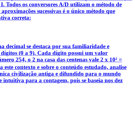
s: I. Todos os conversores A/D utilizam o método de
e aproximações sucessivas é o único método que
tiva correta:
ma decimal se destaca por sua familiaridade e
ígitos (0 a 9). Cada dígito possui um valor
mero 254, o 2 na casa das centenas vale 2 x 10² =
 a este contexto e sobre o conteúdo estudado, analise
 única civilização antiga e difundido para o mundo
e intuitiva para a contagem, pois se baseia nos dez