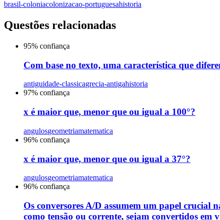
brasil-colonia
colonizacao-portuguesa
historia
Questões relacionadas
95
% confiança
Com base no texto, uma característica que difere
antiguidade-classica
grecia-antiga
historia
97
% confiança
x é maior que, menor que ou igual a 100°?
angulos
geometria
matematica
96
% confiança
x é maior que, menor que ou igual a 37°?
angulos
geometria
matematica
96
% confiança
Os conversores A/D assumem um papel crucial na 
como tensão ou corrente, sejam convertidos em va