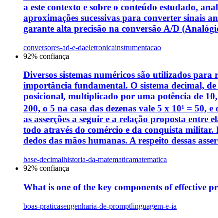
a este contexto e sobre o conteúdo estudado, anal
aproximações sucessivas para converter sinais a
garante alta precisão na conversão A/D (Analógico-
conversores-ad-e-da
eletronica
instrumentacao
92
% confiança
Diversos sistemas numéricos são utilizados para r
importância fundamental. O sistema decimal, de b
posicional, multiplicado por uma potência de 10,
200, o 5 na casa das dezenas vale 5 x 10¹ = 50, e
as asserções a seguir e a relação proposta entre
todo através do comércio e da conquista militar. 
dedos das mãos humanas. A respeito dessas asserç
base-decimal
historia-da-matematica
matematica
92
% confiança
What is one of the key components of effective 
boas-praticas
engenharia-de-prompt
linguagem-e-ia