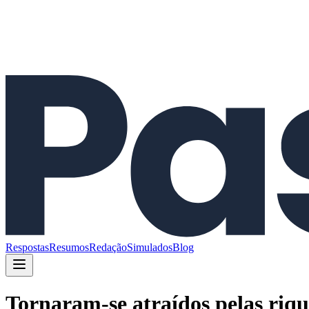
Respostas
Resumos
Redação
Simulados
Blog
Tornaram-se atraídos pelas riqu