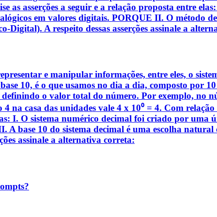
ise as asserções a seguir e a relação proposta entre ela
nalógicos em valores digitais. PORQUE II. O método d
Digital). A respeito dessas asserções assinale a alterna
epresentar e manipular informações, entre eles, o siste
ase 10, é o que usamos no dia a dia, composto por 10 d
 definindo o valor total do número. Por exemplo, no nú
 o 4 na casa das unidades vale 4 x 10⁰ = 4. Com relação
 elas: I. O sistema numérico decimal foi criado por uma
II. A base 10 do sistema decimal é uma escolha natural 
ões assinale a alternativa correta:
prompts?