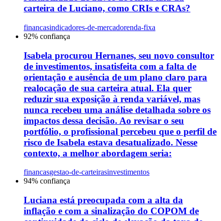
carteira de Luciano, como CRIs e CRAs?
financas
indicadores-de-mercado
renda-fixa
92
% confiança
Isabela procurou Hernanes, seu novo consultor
de investimentos, insatisfeita com a falta de
orientação e ausência de um plano claro para
realocação de sua carteira atual. Ela quer
reduzir sua exposição à renda variável, mas
nunca recebeu uma análise detalhada sobre os
impactos dessa decisão. Ao revisar o seu
portfólio, o profissional percebeu que o perfil de
risco de Isabela estava desatualizado. Nesse
contexto, a melhor abordagem seria:
financas
gestao-de-carteiras
investimentos
94
% confiança
Luciana está preocupada com a alta da
inflação e com a sinalização do COPOM de