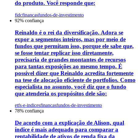
do produto. Você responde que:
fidc
financas
fundos-de-investimento
92
% confiança
Reinaldo é o rei da diversificação. Adora se
expor a segmentos inteiros, mas por meio de
fundos que permitam isso, porque ele sabe que,
se fosse tentar replicar isso diretamente,
precisaria de grandes montantes de recursos
para tantas exposições ao mesmo tempo. É
possível dizer que Reinaldo acredita fortemente
na tese de alocação eficiente de portfolios. Como
especialista no assunto, você diz que o fundo
que atenderia os propósitos dele são:
etfs-e-indices
financas
fundos-de-investimento
78
% confiança
De acordo com a explicação de Alison, qual
índice é mais adequado para comparar a
rentabilidade de ativos de renda fixa da