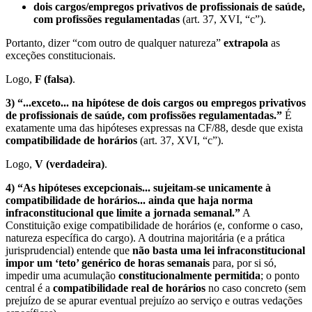
dois cargos/empregos privativos de profissionais de saúde,
com profissões regulamentadas
(art. 37, XVI, “c”).
Portanto, dizer “com outro de qualquer natureza”
extrapola
as
exceções constitucionais.
Logo,
F (falsa)
.
3) “...exceto... na hipótese de dois cargos ou empregos privativos
de profissionais de saúde, com profissões regulamentadas.”
É
exatamente uma das hipóteses expressas na CF/88, desde que exista
compatibilidade de horários
(art. 37, XVI, “c”).
Logo,
V (verdadeira)
.
4) “As hipóteses excepcionais... sujeitam-se unicamente à
compatibilidade de horários... ainda que haja norma
infraconstitucional que limite a jornada semanal.”
A
Constituição exige compatibilidade de horários (e, conforme o caso,
natureza específica do cargo). A doutrina majoritária (e a prática
jurisprudencial) entende que
não basta uma lei infraconstitucional
impor um ‘teto’ genérico de horas semanais
para, por si só,
impedir uma acumulação
constitucionalmente permitida
; o ponto
central é a
compatibilidade real de horários
no caso concreto (sem
prejuízo de se apurar eventual prejuízo ao serviço e outras vedações