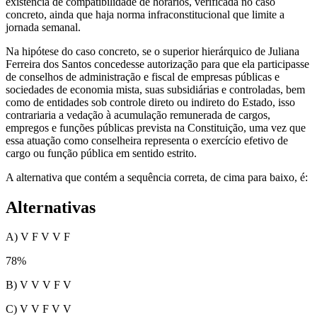
existência de compatibilidade de horários, verificada no caso
concreto, ainda que haja norma infraconstitucional que limite a
jornada semanal.
Na hipótese do caso concreto, se o superior hierárquico de Juliana
Ferreira dos Santos concedesse autorização para que ela participasse
de conselhos de administração e fiscal de empresas públicas e
sociedades de economia mista, suas subsidiárias e controladas, bem
como de entidades sob controle direto ou indireto do Estado, isso
contrariaria a vedação à acumulação remunerada de cargos,
empregos e funções públicas prevista na Constituição, uma vez que
essa atuação como conselheira representa o exercício efetivo de
cargo ou função pública em sentido estrito.
A alternativa que contém a sequência correta, de cima para baixo, é:
Alternativas
A) V F V V F
78
%
B) V V V F V
C) V V F V V