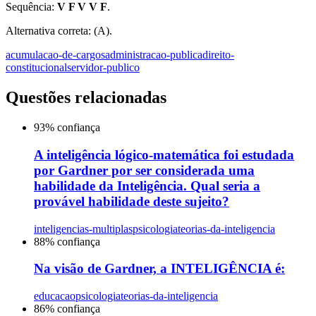
Sequência:
V F V V F
.
Alternativa correta: (A).
acumulacao-de-cargos
administracao-publica
direito-
constitucional
servidor-publico
Questões relacionadas
93
% confiança
A inteligência lógico-matemática foi estudada
por Gardner por ser considerada uma
habilidade da Inteligência. Qual seria a
provável habilidade deste sujeito?
inteligencias-multiplas
psicologia
teorias-da-inteligencia
88
% confiança
Na visão de Gardner, a INTELIGÊNCIA é:
educacao
psicologia
teorias-da-inteligencia
86
% confiança