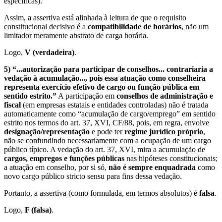
específicas).
Assim, a assertiva está alinhada à leitura de que o requisito
constitucional decisivo é a
compatibilidade de horários
, não um
limitador meramente abstrato de carga horária.
Logo,
V (verdadeira)
.
5) “...autorização para participar de conselhos... contrariaria a
vedação à acumulação..., pois essa atuação como conselheira
representa exercício efetivo de cargo ou função pública em
sentido estrito.”
A participação em
conselhos de administração e
fiscal
(em empresas estatais e entidades controladas) não é tratada
automaticamente como “acumulação de cargo/emprego” em sentido
estrito nos termos do art. 37, XVI, CF/88, pois, em regra, envolve
designação/representação
e pode ter
regime jurídico próprio
,
não se confundindo necessariamente com a ocupação de um cargo
público típico. A vedação do art. 37, XVI, mira a acumulação de
cargos, empregos e funções públicas
nas hipóteses constitucionais;
a atuação em conselho, por si só,
não é sempre enquadrada
como
novo cargo público stricto sensu para fins dessa vedação.
Portanto, a assertiva (como formulada, em termos absolutos) é
falsa
.
Logo,
F (falsa)
.