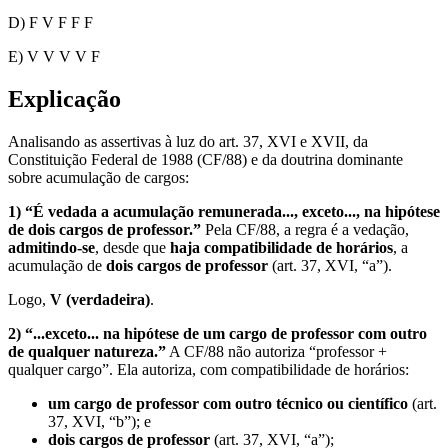
D) F V F F F
E) V V V V F
Explicação
Analisando as assertivas à luz do art. 37, XVI e XVII, da
Constituição Federal de 1988 (CF/88) e da doutrina dominante
sobre acumulação de cargos:
1) “É vedada a acumulação remunerada..., exceto..., na hipótese
de dois cargos de professor.”
Pela CF/88, a regra é a vedação,
admitindo-se
, desde que
haja compatibilidade de horários
, a
acumulação de
dois cargos de professor
(art. 37, XVI, “a”).
Logo,
V (verdadeira)
.
2) “...exceto... na hipótese de um cargo de professor com outro
de qualquer natureza.”
A CF/88 não autoriza “professor +
qualquer cargo”. Ela autoriza, com compatibilidade de horários:
um cargo de professor com outro técnico ou científico
(art.
37, XVI, “b”); e
dois cargos de professor
(art. 37, XVI, “a”);