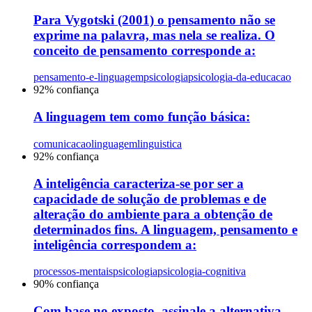
Para Vygotski (2001) o pensamento não se
exprime na palavra, mas nela se realiza. O
conceito de pensamento corresponde a:
pensamento-e-linguagem
psicologia
psicologia-da-educacao
92
% confiança
A linguagem tem como função básica:
comunicacao
linguagem
linguistica
92
% confiança
A inteligência caracteriza-se por ser a
capacidade de solução de problemas e de
alteração do ambiente para a obtenção de
determinados fins. A linguagem, pensamento e
inteligência correspondem a:
processos-mentais
psicologia
psicologia-cognitiva
90
% confiança
Com base no exposto, assinale a alternativa