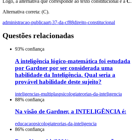
Logo, a alternativa que corresponde ao texto constitucional é a
C
.
Alternativa correta: (C).
administracao-publica
art-37-da-cf88
direito-constitucional
Questões relacionadas
93
% confiança
A inteligência lógico-matemática foi estudada
por Gardner por ser considerada uma
habilidade da Inteligência. Qual seria a
provável habilidade deste sujeito?
inteligencias-multiplas
psicologia
teorias-da-inteligencia
88
% confiança
Na visão de Gardner, a INTELIGÊNCIA é:
educacao
psicologia
teorias-da-inteligencia
86
% confiança