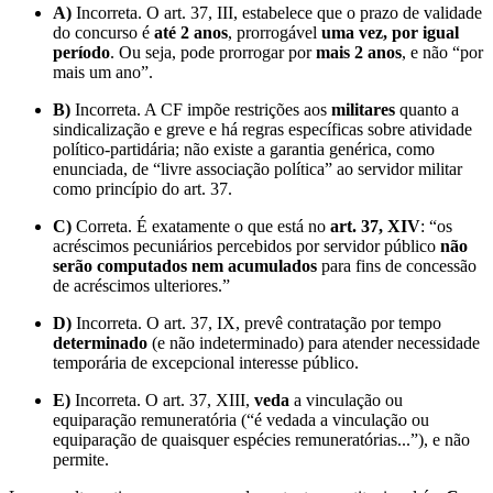
A)
Incorreta. O art. 37, III, estabelece que o prazo de validade
do concurso é
até 2 anos
, prorrogável
uma vez, por igual
período
. Ou seja, pode prorrogar por
mais 2 anos
, e não “por
mais um ano”.
B)
Incorreta. A CF impõe restrições aos
militares
quanto a
sindicalização e greve e há regras específicas sobre atividade
político-partidária; não existe a garantia genérica, como
enunciada, de “livre associação política” ao servidor militar
como princípio do art. 37.
C)
Correta. É exatamente o que está no
art. 37, XIV
: “os
acréscimos pecuniários percebidos por servidor público
não
serão computados nem acumulados
para fins de concessão
de acréscimos ulteriores.”
D)
Incorreta. O art. 37, IX, prevê contratação por tempo
determinado
(e não indeterminado) para atender necessidade
temporária de excepcional interesse público.
E)
Incorreta. O art. 37, XIII,
veda
a vinculação ou
equiparação remuneratória (“é vedada a vinculação ou
equiparação de quaisquer espécies remuneratórias...”), e não
permite.