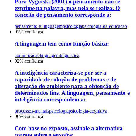
Para Vygotski (2001) o pensamento não se
exprime na palavra, mas nela se realiza. O
conceito de pensamento corresponde a:
pensamento-e-linguagem
psicologia
psicologia-da-educacao
92
% confiança
A linguagem tem como função básica:
comunicacao
linguagem
linguistica
92
% confiança
A inteligência caracteriza-se por ser a
capacidade de solução de problemas e de
alteração do ambiente para a obtenção de
determinados fins. A linguagem, pensamento e
inteligência correspondem a:
processos-mentais
psicologia
psicologia-cognitiva
90
% confiança
Com base no exposto, assinale a alternativa
correta sobre o enxofre: