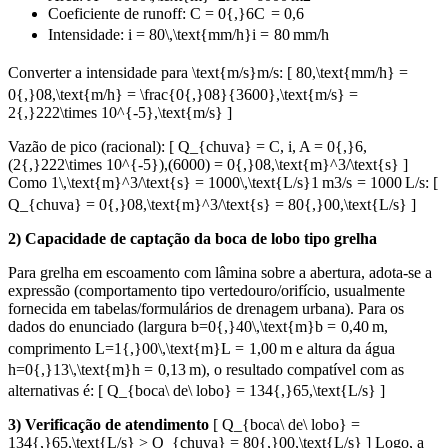
Coeficiente de runoff:
C = 0{,}6
C
=
0
,
6
Intensidade:
i = 80\,\text{mm/h}
i
=
80
mm/h
Converter a intensidade para
\text{m/s}
m/s
: [ 80,\text{mm/h} =
0{,}08,\text{m/h} = \frac{0{,}08}{3600},\text{m/s} =
2{,}222\times 10^{-5},\text{m/s} ]
Vazão de pico (racional): [ Q_{chuva} = C, i, A = 0{,}6,
(2{,}222\times 10^{-5}),(6000) = 0{,}08,\text{m}^3/\text{s} ]
Como
1\,\text{m}^3/\text{s} = 1000\,\text{L/s}
1
m
3
/
s
=
1000
L/s
: [
Q_{chuva} = 0{,}08,\text{m}^3/\text{s} = 80{,}00,\text{L/s} ]
2) Capacidade de captação da boca de lobo tipo grelha
Para grelha em escoamento com lâmina sobre a abertura, adota-se a
expressão (comportamento tipo vertedouro/orifício, usualmente
fornecida em tabelas/formulários de drenagem urbana). Para os
dados do enunciado (largura
b=0{,}40\,\text{m}
b
=
0
,
40
m
,
comprimento
L=1{,}00\,\text{m}
L
=
1
,
00
m
e altura da água
h=0{,}13\,\text{m}
h
=
0
,
13
m
), o resultado compatível com as
alternativas é: [ Q_{boca\ de\ lobo} = 134{,}65,\text{L/s} ]
3) Verificação de atendimento
[ Q_{boca\ de\ lobo} =
134{,}65,\text{L/s} > Q_{chuva} = 80{,}00,\text{L/s} ] Logo, a