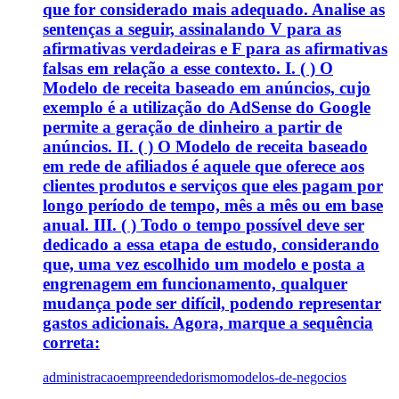
que for considerado mais adequado. Analise as
sentenças a seguir, assinalando V para as
afirmativas verdadeiras e F para as afirmativas
falsas em relação a esse contexto. I. ( ) O
Modelo de receita baseado em anúncios, cujo
exemplo é a utilização do AdSense do Google
permite a geração de dinheiro a partir de
anúncios. II. ( ) O Modelo de receita baseado
em rede de afiliados é aquele que oferece aos
clientes produtos e serviços que eles pagam por
longo período de tempo, mês a mês ou em base
anual. III. ( ) Todo o tempo possível deve ser
dedicado a essa etapa de estudo, considerando
que, uma vez escolhido um modelo e posta a
engrenagem em funcionamento, qualquer
mudança pode ser difícil, podendo representar
gastos adicionais. Agora, marque a sequência
correta:
administracao
empreendedorismo
modelos-de-negocios