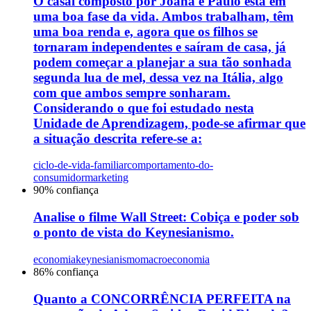
O casal composto por Joana e Paulo está em
uma boa fase da vida. Ambos trabalham, têm
uma boa renda e, agora que os filhos se
tornaram independentes e saíram de casa, já
podem começar a planejar a sua tão sonhada
segunda lua de mel, dessa vez na Itália, algo
com que ambos sempre sonharam.
Considerando o que foi estudado nesta
Unidade de Aprendizagem, pode-se afirmar que
a situação descrita refere-se a:
ciclo-de-vida-familiar
comportamento-do-
consumidor
marketing
90
% confiança
Analise o filme Wall Street: Cobiça e poder sob
o ponto de vista do Keynesianismo.
economia
keynesianismo
macroeconomia
86
% confiança
Quanto a CONCORRÊNCIA PERFEITA na