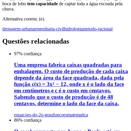
boca de lobo
tem capacidade
de captar toda a água escoada pela
chuva.
Alternativa correta: (e).
drenagem-urbana
engenharia-civil
hidrologia
metodo-racional
Questões relacionadas
97
% confiança
Uma empresa fabrica caixas quadradas para
embalagem. O custo de produção de cada caixa
depende da área da face quadrada, dada pela
função c(x) = 3x² − 12, onde x é o lado da face
em centímetros e c é o custo em centavos.
Sabendo que o custo de produção é de 48
centavos, determine o lado da face da caixa.
equacoes-do-2o-grau
funcoes
matematica
86
% confiança