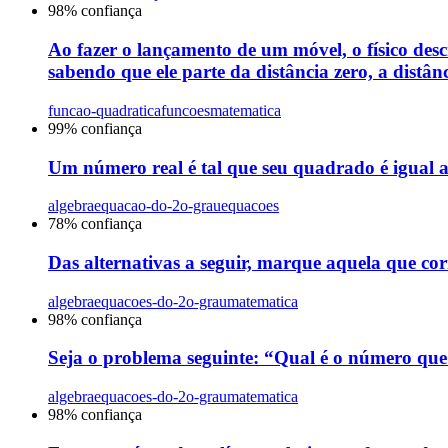
98
% confiança
Ao fazer o lançamento de um móvel, o físico descr
sabendo que ele parte da distância zero, a distân
funcao-quadratica
funcoes
matematica
99
% confiança
Um número real é tal que seu quadrado é igual ao
algebra
equacao-do-2o-grau
equacoes
78
% confiança
Das alternativas a seguir, marque aquela que c
algebra
equacoes-do-2o-grau
matematica
98
% confiança
Seja o problema seguinte: “Qual é o número que 
algebra
equacoes-do-2o-grau
matematica
98
% confiança