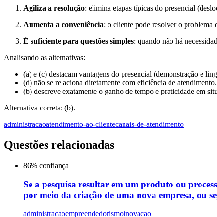
Agiliza a resolução
: elimina etapas típicas do presencial (desl
Aumenta a conveniência
: o cliente pode resolver o problema d
É suficiente para questões simples
: quando não há necessidade
Analisando as alternativas:
(a) e (c) destacam vantagens do presencial (demonstração e lin
(d) não se relaciona diretamente com eficiência de atendimento.
(b) descreve exatamente o ganho de tempo e praticidade em sit
Alternativa correta: (b).
administracao
atendimento-ao-cliente
canais-de-atendimento
Questões relacionadas
86
% confiança
Se a pesquisa resultar em um produto ou proces
por meio da criação de uma nova empresa, ou sej
administracao
empreendedorismo
inovacao