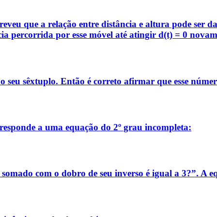
eveu que a relação entre distância e altura pode ser da
cia percorrida por esse móvel até atingir d(t) = 0 novam
 seu sêxtuplo. Então é correto afirmar que esse número
orresponde a uma equação do 2º grau incompleta:
somado com o dobro de seu inverso é igual a 3?”. A e