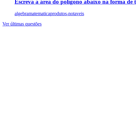
Escreva a área do polígono abaixo na forma de 
algebra
matematica
produtos-notaveis
Ver últimas questões