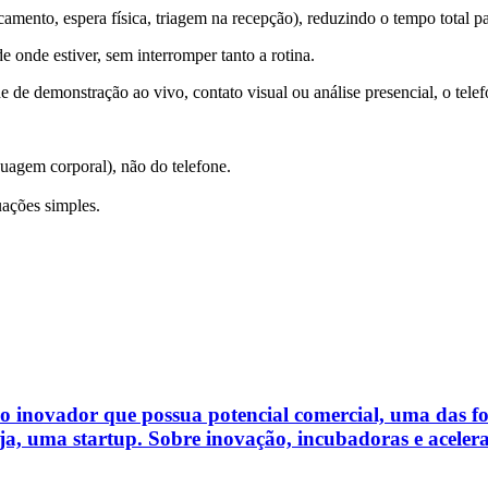
ocamento, espera física, triagem na recepção), reduzindo o tempo total pa
e onde estiver, sem interromper tanto a rotina.
 de demonstração ao vivo, contato visual ou análise presencial, o telef
guagem corporal), não do telefone.
uações simples.
so inovador que possua potencial comercial, uma das f
a, uma startup. Sobre inovação, incubadoras e acelerad