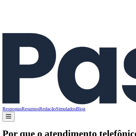
Respostas
Resumos
Redação
Simulados
Blog
Por que o atendimento telefônic