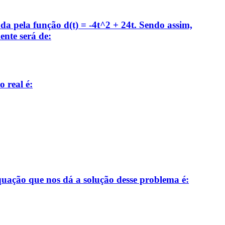
da pela função d(t) = -4t^2 + 24t. Sendo assim,
ente será de:
 real é:
quação que nos dá a solução desse problema é: