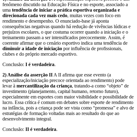
fenômeno discutido na Educação Física e no esporte, associado a
uma
tendência de iniciar a prática esportiva organizada e
direcionada cada vez mais cedo
, muitas vezes com foco em
rendimento e desempenho. O enunciado-base já aponta
consequências negativas quando há redução de vivências lúdicas e
prejuízos escolares, o que costuma ocorrer quando a iniciação e o
treinamento passam a ser intensificados precocemente. Assim, é
coerente afirmar que o cenário esportivo indica uma tendência de
diminuir a idade de iniciação
por influência de profissionais,
clubes e do próprio mercado esportivo.
Conclusão:
I é verdadeira
.
2) Análise da asserção II
A II afirma que esse evento (a
especialização/iniciação precoce orientada ao rendimento) pode
levar à
mercantilização da criança
, tratando-a como “objeto” de
investimento (planejamento, capital humano, retorno futuro),
especialmente em esportes com maior visibilidade e possibilidade de
lucro. Essa crítica é comum em debates sobre esporte de rendimento
na infância, pois a criança pode ser vista como “promessa” e alvo de
estratégias de formação voltadas mais ao resultado do que ao
desenvolvimento integral.
Conclusão:
II é verdadeira
.