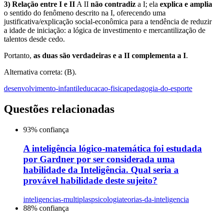
3) Relação entre I e II
A II
não contradiz
a I; ela
explica e amplia
o sentido do fenômeno descrito na I, oferecendo uma
justificativa/explicação social-econômica para a tendência de reduzir
a idade de iniciação: a lógica de investimento e mercantilização de
talentos desde cedo.
Portanto,
as duas são verdadeiras e a II complementa a I
.
Alternativa correta: (B).
desenvolvimento-infantil
educacao-fisica
pedagogia-do-esporte
Questões relacionadas
93
% confiança
A inteligência lógico-matemática foi estudada
por Gardner por ser considerada uma
habilidade da Inteligência. Qual seria a
provável habilidade deste sujeito?
inteligencias-multiplas
psicologia
teorias-da-inteligencia
88
% confiança