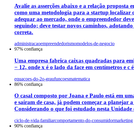
Avalie as asserções abaixo e a relação proposta 
como uma metodologia para a startup localizar 
adequar ao mercado, onde o empreendedor deve l
seguindo; deve testar novos caminhos, adotando u
correta.
administracao
empreendedorismo
modelos-de-negocio
97
% confiança
Uma empresa fabrica caixas quadradas para emb
− 12, onde x é o lado da face em centímetros e c
equacoes-do-2o-grau
funcoes
matematica
86
% confiança
O casal composto por Joana e Paulo está em uma
e saíram de casa, já podem começar a planejar a
Considerando o que foi estudado nesta Unidade d
ciclo-de-vida-familiar
comportamento-do-consumidor
marketing
90
% confiança