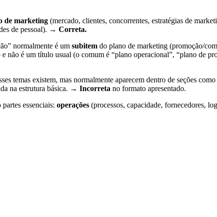
o de marketing
(mercado, clientes, concorrentes, estratégias de market
ades de pessoal). →
Correta.
ção” normalmente é um
subitem
do plano de marketing (promoção/com
co e não é um título usual (o comum é “plano operacional”, “plano de pr
ses temas existem, mas normalmente aparecem dentro de seções com
ada na estrutura básica. →
Incorreta
no formato apresentado.
partes essenciais:
operações
(processos, capacidade, fornecedores, log