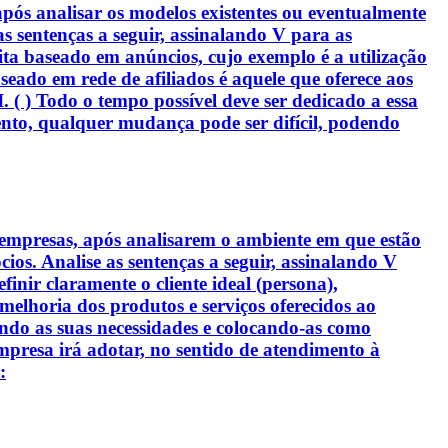
pós analisar os modelos existentes ou eventualmente
s sentenças a seguir, assinalando V para as
eita baseado em anúncios, cujo exemplo é a utilização
seado em rede de afiliados é aquele que oferece aos
. ( ) Todo o tempo possível deve ser dedicado a essa
nto, qualquer mudança pode ser difícil, podendo
 empresas, após analisarem o ambiente em que estão
cios. Analise as sentenças a seguir, assinalando V
efinir claramente o cliente ideal (persona),
melhoria dos produtos e serviços oferecidos ao
rando as suas necessidades e colocando-as como
 empresa irá adotar, no sentido de atendimento à
: