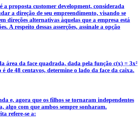
s é a proposta customer development, considerada
dar a direção de seu empreendimento, visando se
 direções alternativas àquelas que a empresa está
. A respeito dessas asserções, assinale a opção
 área da face quadrada, dada pela função c(x) = 3x²
 é de 48 centavos, determine o lado da face da caixa.
a e, agora que os filhos se tornaram independentes
ália, algo com que ambos sempre sonharam.
a refere-se a: