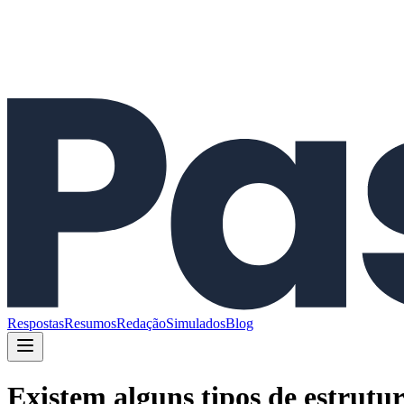
Respostas
Resumos
Redação
Simulados
Blog
Existem alguns tipos de estrutur