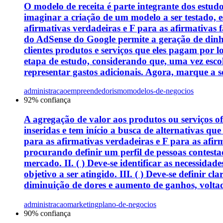
O modelo de receita é parte integrante dos estu
imaginar a criação de um modelo a ser testado, e
afirmativas verdadeiras e F para as afirmativas f
do AdSense do Google permite a geração de dinhei
clientes produtos e serviços que eles pagam por 
etapa de estudo, considerando que, uma vez esc
representar gastos adicionais. Agora, marque a s
administracao
empreendedorismo
modelos-de-negocios
92
% confiança
A agregação de valor aos produtos ou serviços o
inseridas e tem início a busca de alternativas qu
para as afirmativas verdadeiras e F para as afirma
procurando definir um perfil de pessoas contesta
mercado. II. ( ) Deve-se identificar as necessida
objetivo a ser atingido. III. ( ) Deve-se definir
diminuição de dores e aumento de ganhos, voltad
administracao
marketing
plano-de-negocios
90
% confiança