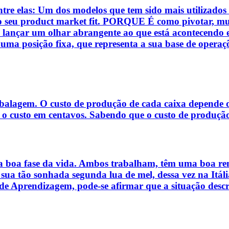
entre elas: Um dos modelos que tem sido mais utilizado
o seu product market fit. PORQUE É como pivotar, mu
ançar um olhar abrangente ao que está acontecendo em
ma posição fixa, que representa a sua base de operações
alagem. O custo de produção de cada caixa depende da
 é o custo em centavos. Sabendo que o custo de produção
 boa fase da vida. Ambos trabalham, têm uma boa rend
 sua tão sonhada segunda lua de mel, dessa vez na It
e Aprendizagem, pode-se afirmar que a situação descrit