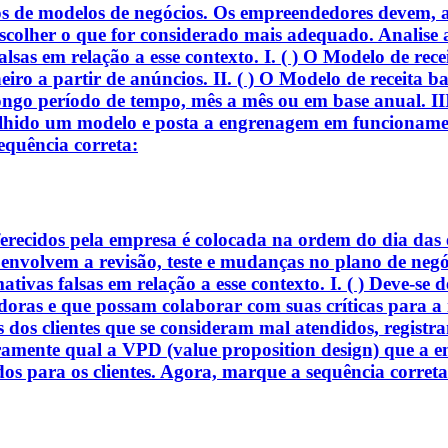
dos de modelos de negócios. Os empreendedores devem, a
scolher o que for considerado mais adequado. Analise a
alsas em relação a esse contexto. I. ( ) O Modelo de rec
ro a partir de anúncios. II. ( ) O Modelo de receita ba
longo período de tempo, mês a mês ou em base anual. III
olhido um modelo e posta a engrenagem em funcioname
equência correta:
ferecidos pela empresa é colocada na ordem do dia das
e envolvem a revisão, teste e mudanças no plano de negó
tivas falsas em relação a esse contexto. I. ( ) Deve-se d
doras e que possam colaborar com suas críticas para a 
des dos clientes que se consideram mal atendidos, regist
 claramente qual a VPD (value proposition design) que a
os para os clientes. Agora, marque a sequência correta