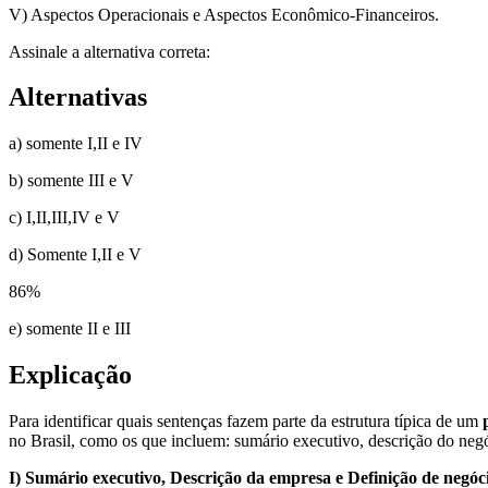
V) Aspectos Operacionais e Aspectos Econômico-Financeiros.
Assinale a alternativa correta:
Alternativas
a) somente I,II e IV
b) somente III e V
c) I,II,III,IV e V
d) Somente I,II e V
86
%
e) somente II e III
Explicação
Para identificar quais sentenças fazem parte da estrutura típica de um
no Brasil, como os que incluem: sumário executivo, descrição do neg
I) Sumário executivo, Descrição da empresa e Definição de negóc