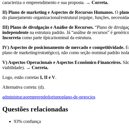
caracteriza o empreendimento e sua proposta. →
Correta.
II) Plano de marketing e Aspectos de Recursos Humanos.
O
plan
do planejamento organizacional/estrutural (equipe, funções, necessid
III) Plano de divulgação e Análise de Recursos.
“Plano de divulga
independente
na estrutura padrão. Já “análise de recursos” é genéri
Incorreta
como parte típica/nominal da estrutura.
IV) Aspectos de posicionamento de mercado e competitividade.
Es
plano de marketing/estratégico), não como seção nominal padrão isol
V) Aspectos Operacionais e Aspectos Econômico-Financeiros.
São 
viabilidade). →
Correta.
Logo, estão corretas
I, II e V
.
Alternativa correta: (d).
administracao
empreendedorismo
plano-de-negocios
Questões relacionadas
93
% confiança