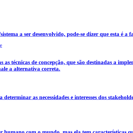
istema a ser desenvolvido, pode-se dizer que esta é a fa
re
s as técnicas de concepção, que são destinadas a implem
ale a alternativa correta.
a determinar as necessidades e interesses dos stakeholde
er humano com o mundo, mas ela tem características q