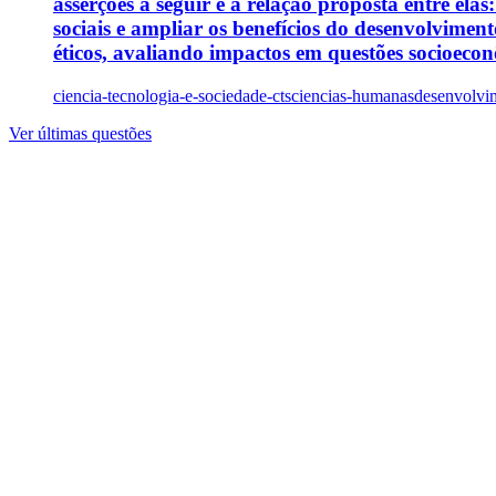
asserções a seguir e a relação proposta entre elas
sociais e ampliar os benefícios do desenvolvimen
éticos, avaliando impactos em questões socioeconô
ciencia-tecnologia-e-sociedade-cts
ciencias-humanas
desenvolvim
Ver últimas questões