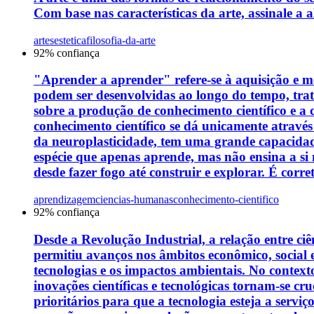
Com base nas características da arte, assinale a a
artes
estetica
filosofia-da-arte
92
% confiança
"Aprender a aprender" refere-se à aquisição e me
podem ser desenvolvidas ao longo do tempo, tra
sobre a produção de conhecimento científico e a
conhecimento científico se dá unicamente através
da neuroplasticidade, tem uma grande capacidade
espécie que apenas aprende, mas não ensina a si
desde fazer fogo até construir e explorar. É corre
aprendizagem
ciencias-humanas
conhecimento-cientifico
92
% confiança
Desde a Revolução Industrial, a relação entre c
permitiu avanços nos âmbitos econômico, social 
tecnologias e os impactos ambientais. No contexto
inovações científicas e tecnológicas tornam-se cr
prioritários para que a tecnologia esteja a serv