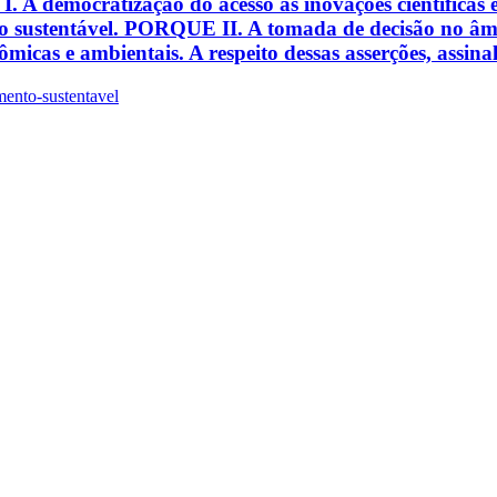
: I. A democratização do acesso às inovações científicas 
to sustentável. PORQUE II. A tomada de decisão no âmbi
micas e ambientais. A respeito dessas asserções, assina
ento-sustentavel