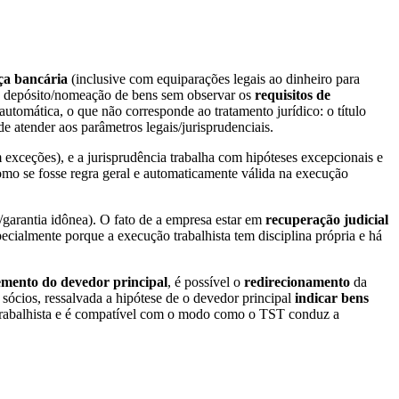
ça bancária
(inclusive com equiparações legais ao dinheiro para
ao depósito/nomeação de bens sem observar os
requisitos de
 automática, o que não corresponde ao tratamento jurídico: o título
e atender aos parâmetros legais/jurisprudenciais.
exceções), e a jurisprudência trabalha com hipóteses excepcionais e
como se fosse regra geral e automaticamente válida na execução
garantia idônea). O fato de a empresa estar em
recuperação judicial
ecialmente porque a execução trabalhista tem disciplina própria e há
emento do devedor principal
, é possível o
redirecionamento
da
 sócios, ressalvada a hipótese de o devedor principal
indicar bens
ito trabalhista e é compatível com o modo como o TST conduz a