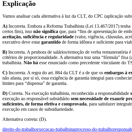
Explicação
Vamos analisar cada alternativa à luz da CLT, do CPC (aplicação subs
A)
Incorreta. Embora a Reforma Trabalhista (Lei 13.467/2017) tenha 
certos fins), isso
não significa
que, para “fins de apresentação de emb
aceitação, suficiência e regularidade
(valor, vigência, cláusulas, ac
executivo deve estar
garantido
de forma idônea e suficiente para viab
B)
Incorreta. A penhora de salários/remoção de verba remuneratória é
critérios de proporcionalidade. A alternativa traz uma “fórmula” fixa
trabalhista.
Não há
esse enunciado como precedente vinculante do TST
C)
Incorreta. A regra do art. 884 da CLT é a de que os
embargos à e
não afasta, por si só, essa exigência de garantia integral para conhe
limites para “dispensa” de garantia.
D)
Correta. Na execução trabalhista, reconhecida a responsabilidade
execução ao responsável subsidiário
sem necessidade de exaurir pr
suficientes, de forma efetiva e comprovada
, para satisfazer integr
execução em casos de subsidiariedade.
Alternativa correta: (D).
direito-do-trabalho
execucao-trabalhista
processo-do-trabalho
responsab