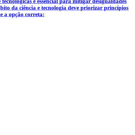
e tecnológicas é essencial para mitigar desigualdades
to da ciência e tecnologia deve priorizar princípios
le a opção correta: