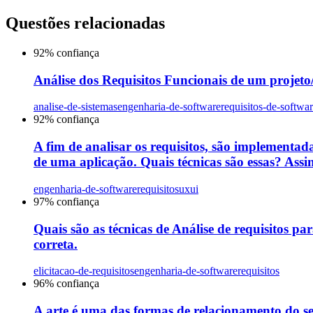
Questões relacionadas
92
% confiança
Análise dos Requisitos Funcionais de um projeto/s
analise-de-sistemas
engenharia-de-software
requisitos-de-softwa
92
% confiança
A fim de analisar os requisitos, são implementada
de uma aplicação. Quais técnicas são essas? Assin
engenharia-de-software
requisitos
uxui
97
% confiança
Quais são as técnicas de Análise de requisitos par
correta.
elicitacao-de-requisitos
engenharia-de-software
requisitos
96
% confiança
A arte é uma das formas de relacionamento do s