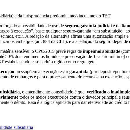
idiária) e da jurisprudência predominante/vinculante do TST.
reforçado a possibilidade de uso de
seguro-garantia judicial
e de
fian
argos à execução”, baste qualquer seguro-garantia “em substituição” 
réscimos, etc.). A redação da alternativa afirma uma autorização ampla e
ilizar os embargos (art. 884 da CLT), e a aceitação do seguro depende d
 matéria sensível: o CPC/2015 prevê regra de
impenhorabilidade
(com 
 (até 50% dos rendimentos líquidos e preservação de 1 salário mínimo) 
 estabelecendo esse padrão rígido como regra geral.
xecução
pressupõem a execução estar
garantida
(por depósito/penhora/
cimento de embargos e para o processamento de recursos na execução, esp
subsidiária
, o entendimento consolidado é que,
verificado o inadimpl
eviamente
todos os meios executórios contra o devedor principal e seus
almente o débito. Essa é a lógica aplicada para dar efetividade ao créd
ilidade-subsidiaria