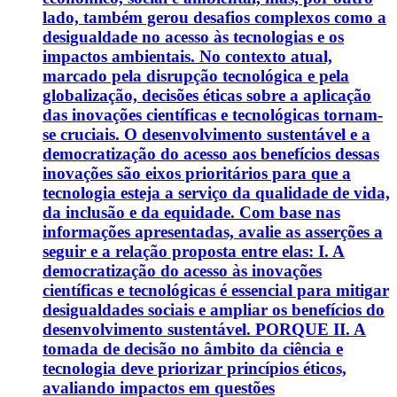
lado, também gerou desafios complexos como a
desigualdade no acesso às tecnologias e os
impactos ambientais. No contexto atual,
marcado pela disrupção tecnológica e pela
globalização, decisões éticas sobre a aplicação
das inovações científicas e tecnológicas tornam-
se cruciais. O desenvolvimento sustentável e a
democratização do acesso aos benefícios dessas
inovações são eixos prioritários para que a
tecnologia esteja a serviço da qualidade de vida,
da inclusão e da equidade. Com base nas
informações apresentadas, avalie as asserções a
seguir e a relação proposta entre elas: I. A
democratização do acesso às inovações
científicas e tecnológicas é essencial para mitigar
desigualdades sociais e ampliar os benefícios do
desenvolvimento sustentável. PORQUE II. A
tomada de decisão no âmbito da ciência e
tecnologia deve priorizar princípios éticos,
avaliando impactos em questões