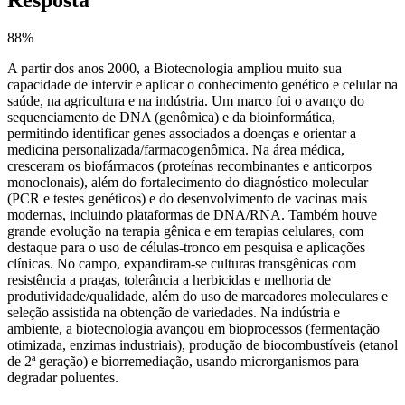
88
%
A partir dos anos 2000, a Biotecnologia ampliou muito sua
capacidade de intervir e aplicar o conhecimento genético e celular na
saúde, na agricultura e na indústria. Um marco foi o avanço do
sequenciamento de DNA (genômica) e da bioinformática,
permitindo identificar genes associados a doenças e orientar a
medicina personalizada/farmacogenômica. Na área médica,
cresceram os biofármacos (proteínas recombinantes e anticorpos
monoclonais), além do fortalecimento do diagnóstico molecular
(PCR e testes genéticos) e do desenvolvimento de vacinas mais
modernas, incluindo plataformas de DNA/RNA. Também houve
grande evolução na terapia gênica e em terapias celulares, com
destaque para o uso de células-tronco em pesquisa e aplicações
clínicas. No campo, expandiram-se culturas transgênicas com
resistência a pragas, tolerância a herbicidas e melhoria de
produtividade/qualidade, além do uso de marcadores moleculares e
seleção assistida na obtenção de variedades. Na indústria e
ambiente, a biotecnologia avançou em bioprocessos (fermentação
otimizada, enzimas industriais), produção de biocombustíveis (etanol
de 2ª geração) e biorremediação, usando microrganismos para
degradar poluentes.