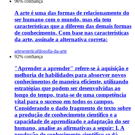
96
% confiança
A arte é uma das formas de relacionamento do
ser humano com o mundo, mas ela tem
características que a diferem das demais formas
de conhecimento. Com base nas características
da arte, assinale a alternativa correta:
artes
estetica
filosofia-da-arte
92
% confiança
"Aprender a aprender" refere-se à aquisição e
melhoria de habilidades para absorver novos
conhecimentos de maneira eficiente, utilizando
estratégias que podem ser desenvolvidas ao
longo do tempo, trata-se de uma competência
vital para o sucesso em todos os campos.
Considerando o dado fragmento de texto sobre
a produção de conhecimento científico e a
capacidade de aprendizado e adaptação do ser
humano, analise as afirmativas a seguir: I. A
produção de conhecimento científico se dá