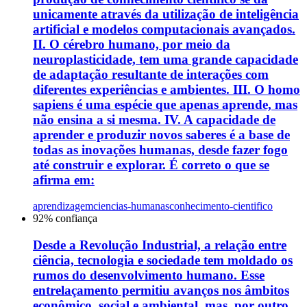
unicamente através da utilização de inteligência
artificial e modelos computacionais avançados.
II. O cérebro humano, por meio da
neuroplasticidade, tem uma grande capacidade
de adaptação resultante de interações com
diferentes experiências e ambientes. III. O homo
sapiens é uma espécie que apenas aprende, mas
não ensina a si mesma. IV. A capacidade de
aprender e produzir novos saberes é a base de
todas as inovações humanas, desde fazer fogo
até construir e explorar. É correto o que se
afirma em:
aprendizagem
ciencias-humanas
conhecimento-cientifico
92
% confiança
Desde a Revolução Industrial, a relação entre
ciência, tecnologia e sociedade tem moldado os
rumos do desenvolvimento humano. Esse
entrelaçamento permitiu avanços nos âmbitos
econômico, social e ambiental, mas, por outro