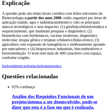
Explicação
A questão pede um relato (texto corrido) com feitos relevantes da
Biotecnologia
a partir dos anos 2000
, então organizei por áreas de
aplicação (saúde, agro e indústria/ambiente) e citei os principais
marcos tecnológicos e seus impactos: (1) genômica/bioinformática e
sequenciamento, que mudaram pesquisa e diagnóstico; (2)
biomedicina com biofármacos, vacinas modernas, diagnóstico
molecular, terapia gênica e terapias celulares/células-tronco; (3)
agricultura com expansão de transgênicos e melhoramento apoiado
por marcadores; e (4) bioprocessos industriais, biocombustíveis e
biorremediação. O texto tem mais de 400 caracteres com espaço,
conforme exigido.
biologia
biotecnologia
citologia
genetica
Questões relacionadas
92
% confiança
Análise dos Requisitos Funcionais de um
projeto/sistema a ser desenvolvido, pode-se
dizer que esta é a fase em que é realizada,