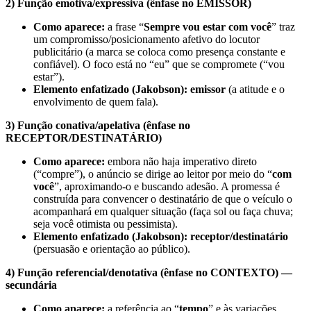
2) Função emotiva/expressiva (ênfase no EMISSOR)
Como aparece:
a frase “
Sempre vou estar com você
” traz
um compromisso/posicionamento afetivo do locutor
publicitário (a marca se coloca como presença constante e
confiável). O foco está no “eu” que se compromete (“vou
estar”).
Elemento enfatizado (Jakobson):
emissor
(a atitude e o
envolvimento de quem fala).
3) Função conativa/apelativa (ênfase no
RECEPTOR/DESTINATÁRIO)
Como aparece:
embora não haja imperativo direto
(“compre”), o anúncio se dirige ao leitor por meio do “
com
você
”, aproximando-o e buscando adesão. A promessa é
construída para convencer o destinatário de que o veículo o
acompanhará em qualquer situação (faça sol ou faça chuva;
seja você otimista ou pessimista).
Elemento enfatizado (Jakobson):
receptor/destinatário
(persuasão e orientação ao público).
4) Função referencial/denotativa (ênfase no CONTEXTO) —
secundária
Como aparece:
a referência ao “
tempo
” e às variações