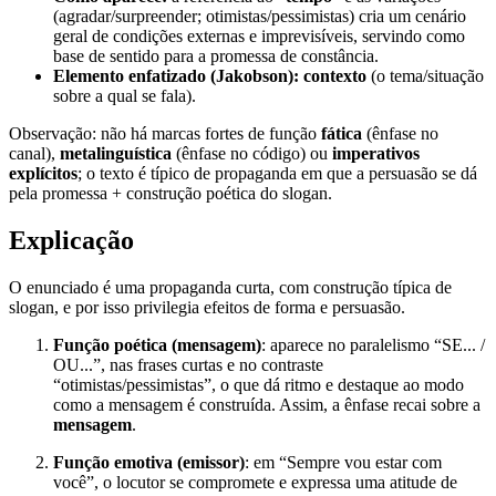
(agradar/surpreender; otimistas/pessimistas) cria um cenário
geral de condições externas e imprevisíveis, servindo como
base de sentido para a promessa de constância.
Elemento enfatizado (Jakobson):
contexto
(o tema/situação
sobre a qual se fala).
Observação: não há marcas fortes de função
fática
(ênfase no
canal),
metalinguística
(ênfase no código) ou
imperativos
explícitos
; o texto é típico de propaganda em que a persuasão se dá
pela promessa + construção poética do slogan.
Explicação
O enunciado é uma propaganda curta, com construção típica de
slogan, e por isso privilegia efeitos de forma e persuasão.
Função poética (mensagem)
: aparece no paralelismo “SE... /
OU...”, nas frases curtas e no contraste
“otimistas/pessimistas”, o que dá ritmo e destaque ao modo
como a mensagem é construída. Assim, a ênfase recai sobre a
mensagem
.
Função emotiva (emissor)
: em “Sempre vou estar com
você”, o locutor se compromete e expressa uma atitude de