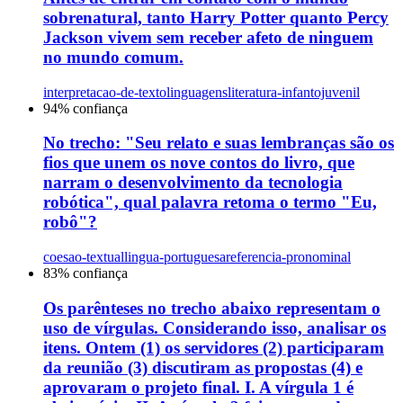
sobrenatural, tanto Harry Potter quanto Percy
Jackson vivem sem receber afeto de ninguem
no mundo comum.
interpretacao-de-texto
linguagens
literatura-infantojuvenil
94
% confiança
No trecho: "Seu relato e suas lembranças são os
fios que unem os nove contos do livro, que
narram o desenvolvimento da tecnologia
robótica", qual palavra retoma o termo "Eu,
robô"?
coesao-textual
lingua-portuguesa
referencia-pronominal
83
% confiança
Os parênteses no trecho abaixo representam o
uso de vírgulas. Considerando isso, analisar os
itens. Ontem (1) os servidores (2) participaram
da reunião (3) discutiram as propostas (4) e
aprovaram o projeto final. I. A vírgula 1 é