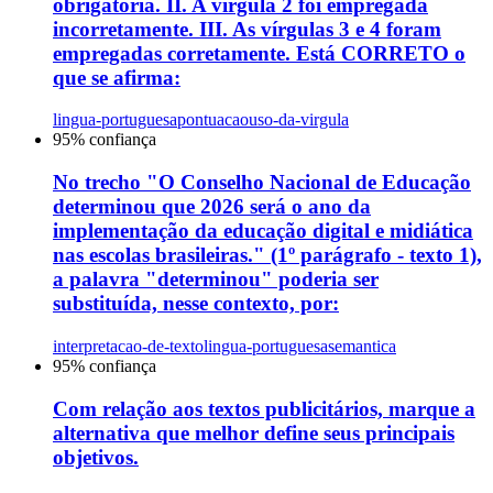
obrigatória. II. A vírgula 2 foi empregada
incorretamente. III. As vírgulas 3 e 4 foram
empregadas corretamente. Está CORRETO o
que se afirma:
lingua-portuguesa
pontuacao
uso-da-virgula
95
% confiança
No trecho "O Conselho Nacional de Educação
determinou que 2026 será o ano da
implementação da educação digital e midiática
nas escolas brasileiras." (1º parágrafo - texto 1),
a palavra "determinou" poderia ser
substituída, nesse contexto, por:
interpretacao-de-texto
lingua-portuguesa
semantica
95
% confiança
Com relação aos textos publicitários, marque a
alternativa que melhor define seus principais
objetivos.