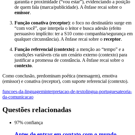
garantia e proximidade (“vou estar”), evidenciando a posição
de quem fala (marca/publicidade). A ênfase recai sobre o
emissor
.
Função conativa (receptor)
: o foco no destinatário surge em
“com você”, que interpela o leitor e busca adesão (efeito
persuasivo implícito: ter a S10 como companhia/segurança em
qualquer circunstância). A ênfase recai sobre o
receptor
.
Função referencial (contexto)
: a menção ao “tempo” e a
condições variáveis cria um cenário externo (contexto) para
justificar a promessa de constância. A ênfase recai sobre o
contexto
.
Como conclusão, predominam poética (mensagem), emotiva
(emissor) e conativa (receptor), com suporte referencial (contexto).
funcoes-da-linguagem
interpretacao-de-texto
lingua-portuguesa
teoria-
da-comunicacao
Questões relacionadas
97
% confiança
Antes de entrar em contato com o mundo