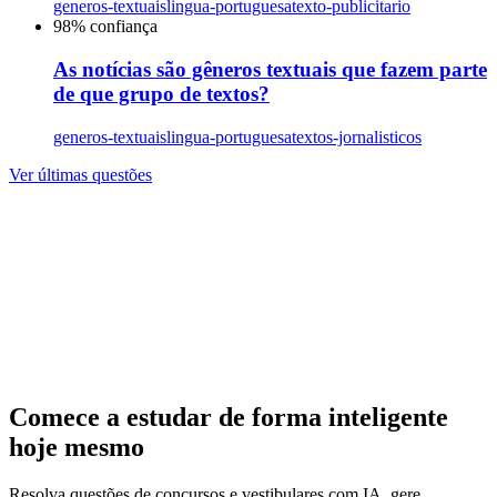
generos-textuais
lingua-portuguesa
texto-publicitario
98
% confiança
As notícias são gêneros textuais que fazem parte
de que grupo de textos?
generos-textuais
lingua-portuguesa
textos-jornalisticos
Ver últimas questões
Comece a estudar de forma inteligente
hoje mesmo
Resolva questões de concursos e vestibulares com IA, gere