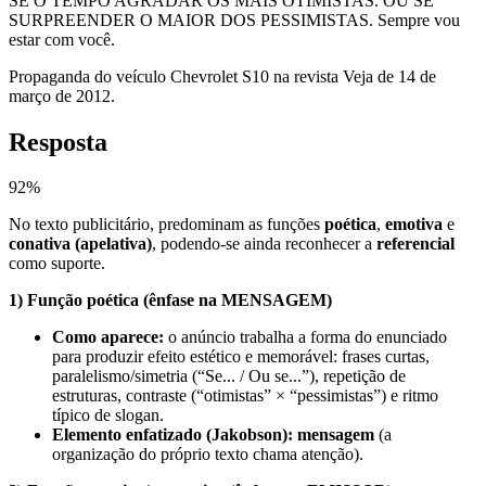
SE O TEMPO AGRADAR OS MAIS OTIMISTAS. OU SE
SURPREENDER O MAIOR DOS PESSIMISTAS. Sempre vou
estar com você.
Propaganda do veículo Chevrolet S10 na revista Veja de 14 de
março de 2012.
Resposta
92
%
No texto publicitário, predominam as funções
poética
,
emotiva
e
conativa (apelativa)
, podendo-se ainda reconhecer a
referencial
como suporte.
1) Função poética (ênfase na MENSAGEM)
Como aparece:
o anúncio trabalha a forma do enunciado
para produzir efeito estético e memorável: frases curtas,
paralelismo/simetria (“Se... / Ou se...”), repetição de
estruturas, contraste (“otimistas” × “pessimistas”) e ritmo
típico de slogan.
Elemento enfatizado (Jakobson):
mensagem
(a
organização do próprio texto chama atenção).