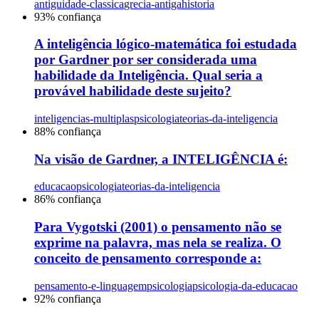
antiguidade-classica
grecia-antiga
historia
93
% confiança
A inteligência lógico-matemática foi estudada
por Gardner por ser considerada uma
habilidade da Inteligência. Qual seria a
provável habilidade deste sujeito?
inteligencias-multiplas
psicologia
teorias-da-inteligencia
88
% confiança
Na visão de Gardner, a INTELIGÊNCIA é:
educacao
psicologia
teorias-da-inteligencia
86
% confiança
Para Vygotski (2001) o pensamento não se
exprime na palavra, mas nela se realiza. O
conceito de pensamento corresponde a:
pensamento-e-linguagem
psicologia
psicologia-da-educacao
92
% confiança