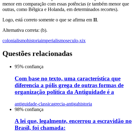
menor em comparação com essas potências (e também menor que
outras, como Bélgica e Holanda, em determinados recortes).
Logo, está correto somente o que se afirma em
II
.
Alternativa correta: (b).
colonialismo
historia
imperialismo
seculo-xix
Questões relacionadas
95
% confiança
Com base no texto, uma característica que
diferencia a pólis grega de outras formas de
organização política da Antiguidade é a
antiguidade-classica
grecia-antiga
historia
98
% confiança
A lei que, legalmente, encerrou a escravidão no
Brasil, foi chamada: