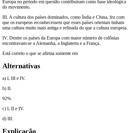
Europa no período em questão contribuíram como base ideológica
do movimento.
III. A cultura dos países dominados, como Índia e China, fez com
que os europeus reconhecessem que esses países orientais tinham
uma cultura muito mais antiga e refinada do que a cultura europeia.
IV. Dentre os países da Europa com maior número de colônias
encontravam-se a Alemanha, a Inglaterra e a França.
Está correto o que se afirma somente em
Alternativas
a) I, III e IV.
b) II.
92
%
c) I, II e IV.
d) III.
Explicação