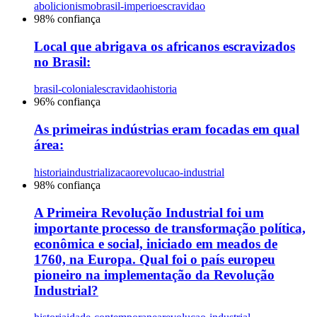
abolicionismo
brasil-imperio
escravidao
98
% confiança
Local que abrigava os africanos escravizados
no Brasil:
brasil-colonial
escravidao
historia
96
% confiança
As primeiras indústrias eram focadas em qual
área:
historia
industrializacao
revolucao-industrial
98
% confiança
A Primeira Revolução Industrial foi um
importante processo de transformação política,
econômica e social, iniciado em meados de
1760, na Europa. Qual foi o país europeu
pioneiro na implementação da Revolução
Industrial?