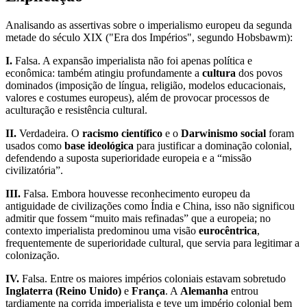
Analisando as assertivas sobre o imperialismo europeu da segunda
metade do século XIX ("Era dos Impérios", segundo Hobsbawm):
I.
Falsa. A expansão imperialista não foi apenas política e
econômica: também atingiu profundamente a
cultura
dos povos
dominados (imposição de língua, religião, modelos educacionais,
valores e costumes europeus), além de provocar processos de
aculturação e resistência cultural.
II.
Verdadeira. O
racismo científico
e o
Darwinismo social
foram
usados como
base ideológica
para justificar a dominação colonial,
defendendo a suposta superioridade europeia e a “missão
civilizatória”.
III.
Falsa. Embora houvesse reconhecimento europeu da
antiguidade de civilizações como Índia e China, isso não significou
admitir que fossem “muito mais refinadas” que a europeia; no
contexto imperialista predominou uma visão
eurocêntrica
,
frequentemente de superioridade cultural, que servia para legitimar a
colonização.
IV.
Falsa. Entre os maiores impérios coloniais estavam sobretudo
Inglaterra (Reino Unido)
e
França
. A
Alemanha
entrou
tardiamente na corrida imperialista e teve um império colonial bem