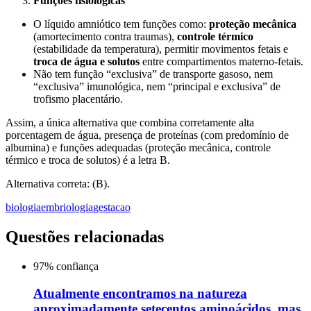
Funções fisiológicas
O líquido amniótico tem funções como:
proteção mecânica
(amortecimento contra traumas),
controle térmico
(estabilidade da temperatura), permitir movimentos fetais e
troca de água e solutos
entre compartimentos materno-fetais.
Não tem função “exclusiva” de transporte gasoso, nem
“exclusiva” imunológica, nem “principal e exclusiva” de
trofismo placentário.
Assim, a única alternativa que combina corretamente alta
porcentagem de água, presença de proteínas (com predomínio de
albumina) e funções adequadas (proteção mecânica, controle
térmico e troca de solutos) é a letra B.
Alternativa correta: (B).
biologia
embriologia
gestacao
Questões relacionadas
97
% confiança
Atualmente encontramos na natureza
aproximadamente setecentos aminoácidos, mas