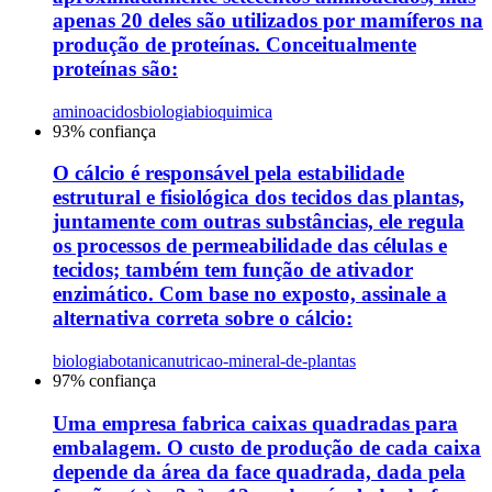
apenas 20 deles são utilizados por mamíferos na
produção de proteínas. Conceitualmente
proteínas são:
aminoacidos
biologia
bioquimica
93
% confiança
O cálcio é responsável pela estabilidade
estrutural e fisiológica dos tecidos das plantas,
juntamente com outras substâncias, ele regula
os processos de permeabilidade das células e
tecidos; também tem função de ativador
enzimático. Com base no exposto, assinale a
alternativa correta sobre o cálcio:
biologia
botanica
nutricao-mineral-de-plantas
97
% confiança
Uma empresa fabrica caixas quadradas para
embalagem. O custo de produção de cada caixa
depende da área da face quadrada, dada pela