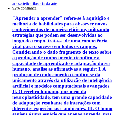
artes
estetica
filosofia-da-arte
92
% confiança
"Aprender a aprender" refere-se à aquisição e
melhoria de habilidades para absorver novos
conhecimentos de maneira eficiente, utilizando
estratégias que podem ser desenvolvidas ao
longo do tempo, trata-se de uma competência
vital para o sucesso em todos os campos.
Considerando o dado fragmento de texto sobre
a produção de conhecimento científico e a
capacidade de aprendizado e adaptação do ser
humano, analise as afirmativas a seguir: I. A
produção de conhecimento científico se dá
unicamente através da utilização de inteligência
artificial e modelos computacionais avançados.
II. O cérebro humano, por meio da
neuroplasticidade, tem uma grande capacidade
de adaptação resultante de interações com
diferentes experiências e ambientes. III. O homo
sapiens é uma espécie que apenas aprende, mas