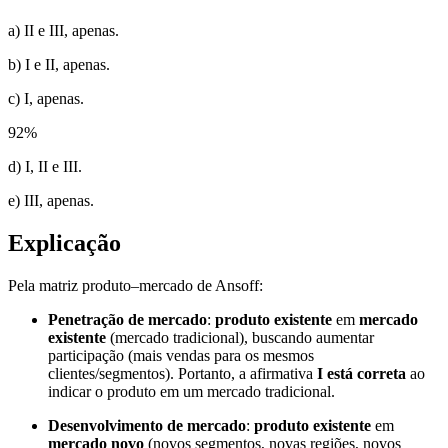
a) II e III, apenas.
b) I e II, apenas.
c) I, apenas.
92
%
d) I, II e III.
e) III, apenas.
Explicação
Pela matriz produto–mercado de Ansoff:
Penetração de mercado
:
produto existente
em
mercado
existente
(mercado tradicional), buscando aumentar
participação (mais vendas para os mesmos
clientes/segmentos). Portanto, a afirmativa
I está correta
ao
indicar o produto em um mercado tradicional.
Desenvolvimento de mercado
:
produto existente
em
mercado novo
(novos segmentos, novas regiões, novos