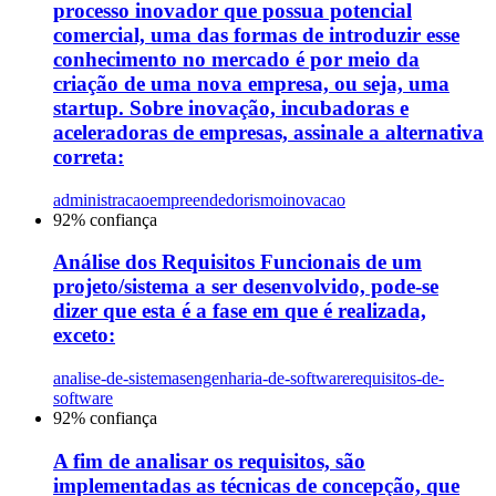
processo inovador que possua potencial
comercial, uma das formas de introduzir esse
conhecimento no mercado é por meio da
criação de uma nova empresa, ou seja, uma
startup. Sobre inovação, incubadoras e
aceleradoras de empresas, assinale a alternativa
correta:
administracao
empreendedorismo
inovacao
92
% confiança
Análise dos Requisitos Funcionais de um
projeto/sistema a ser desenvolvido, pode-se
dizer que esta é a fase em que é realizada,
exceto:
analise-de-sistemas
engenharia-de-software
requisitos-de-
software
92
% confiança
A fim de analisar os requisitos, são
implementadas as técnicas de concepção, que