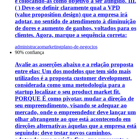
e colocando-as como objetivo a ser atingido. III.
( ) Deve-se definir claramente qual a VPD
(value proposition design) que a empresa irá
adotar, no sentido de atendimento à diminuição
de dores e aumento de ganhos, voltados para os
clientes. Agora, marque a sequência correta:
administracao
marketing
plano-de-negocios
90
% confiança
Avalie as asserções abaixo e a relação proposta
entre elas: Um dos modelos que tem sido mais
utilizados é a proposta customer development,
considerada como uma metodologia para a
startup localizar o seu product market fit.
PORQUE É como pivotar, mudar a direção de
seu empreendimento, visando se adequar ao
mercado, onde o empreendedor deve lançar um
olhar abrangente ao que está acontecendo em
direções alternativas àquelas que a empresa está
seguindo; deve testar novos caminhos,