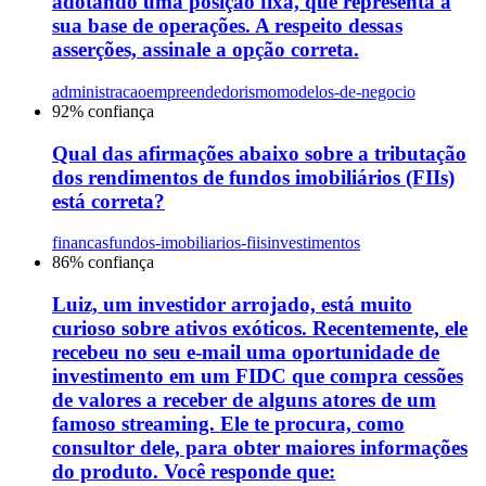
adotando uma posição fixa, que representa a
sua base de operações. A respeito dessas
asserções, assinale a opção correta.
administracao
empreendedorismo
modelos-de-negocio
92
% confiança
Qual das afirmações abaixo sobre a tributação
dos rendimentos de fundos imobiliários (FIIs)
está correta?
financas
fundos-imobiliarios-fiis
investimentos
86
% confiança
Luiz, um investidor arrojado, está muito
curioso sobre ativos exóticos. Recentemente, ele
recebeu no seu e-mail uma oportunidade de
investimento em um FIDC que compra cessões
de valores a receber de alguns atores de um
famoso streaming. Ele te procura, como
consultor dele, para obter maiores informações
do produto. Você responde que: