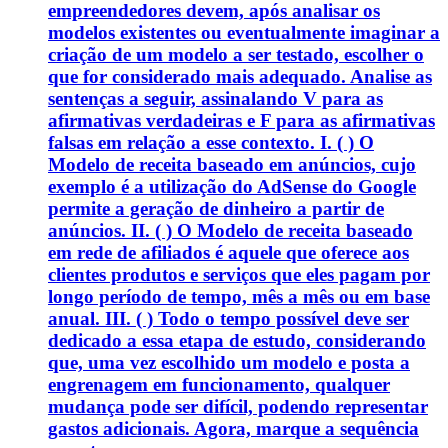
empreendedores devem, após analisar os
modelos existentes ou eventualmente imaginar a
criação de um modelo a ser testado, escolher o
que for considerado mais adequado. Analise as
sentenças a seguir, assinalando V para as
afirmativas verdadeiras e F para as afirmativas
falsas em relação a esse contexto. I. ( ) O
Modelo de receita baseado em anúncios, cujo
exemplo é a utilização do AdSense do Google
permite a geração de dinheiro a partir de
anúncios. II. ( ) O Modelo de receita baseado
em rede de afiliados é aquele que oferece aos
clientes produtos e serviços que eles pagam por
longo período de tempo, mês a mês ou em base
anual. III. ( ) Todo o tempo possível deve ser
dedicado a essa etapa de estudo, considerando
que, uma vez escolhido um modelo e posta a
engrenagem em funcionamento, qualquer
mudança pode ser difícil, podendo representar
gastos adicionais. Agora, marque a sequência