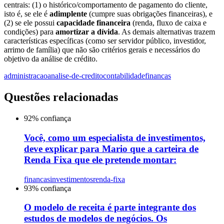
centrais: (1) o histórico/comportamento de pagamento do cliente,
isto é, se ele é
adimplente
(cumpre suas obrigações financeiras), e
(2) se ele possui
capacidade financeira
(renda, fluxo de caixa e
condições) para
amortizar a dívida
. As demais alternativas trazem
características específicas (como ser servidor público, investidor,
arrimo de família) que não são critérios gerais e necessários do
objetivo da análise de crédito.
administracao
analise-de-credito
contabilidade
financas
Questões relacionadas
92
% confiança
Você, como um especialista de investimentos,
deve explicar para Mario que a carteira de
Renda Fixa que ele pretende montar:
financas
investimentos
renda-fixa
93
% confiança
O modelo de receita é parte integrante dos
estudos de modelos de negócios. Os