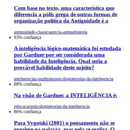
Com base no texto, uma característica que
diferencia a pólis grega de outras formas de
organização política da Antiguidade é a
antiguidade-classica
grecia-antiga
historia
93
% confiança
A inteligência lógico-matemática foi estudada
por Gardner por ser considerada uma
habilidade da Inteligência. Qual seria a
provável habilidade deste sujeito?
inteligencias-multiplas
psicologia
teorias-da-inteligencia
88
% confiança
Na visão de Gardner, a INTELIGÊNCIA é:
educacao
psicologia
teorias-da-inteligencia
86
% confiança
Para Vygotski (2001) o pensamento não se
exprime na palavra, mas nela se realiza. O