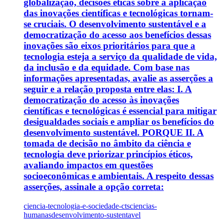
globalização, decisões éticas sobre a aplicação
das inovações científicas e tecnológicas tornam-
se cruciais. O desenvolvimento sustentável e a
democratização do acesso aos benefícios dessas
inovações são eixos prioritários para que a
tecnologia esteja a serviço da qualidade de vida,
da inclusão e da equidade. Com base nas
informações apresentadas, avalie as asserções a
seguir e a relação proposta entre elas: I. A
democratização do acesso às inovações
científicas e tecnológicas é essencial para mitigar
desigualdades sociais e ampliar os benefícios do
desenvolvimento sustentável. PORQUE II. A
tomada de decisão no âmbito da ciência e
tecnologia deve priorizar princípios éticos,
avaliando impactos em questões
socioeconômicas e ambientais. A respeito dessas
asserções, assinale a opção correta:
ciencia-tecnologia-e-sociedade-cts
ciencias-
humanas
desenvolvimento-sustentavel