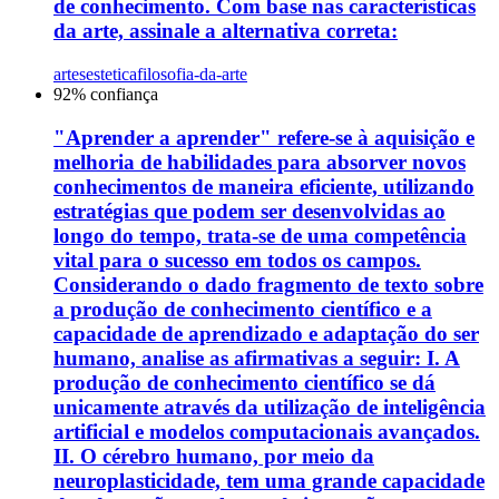
de conhecimento. Com base nas características
da arte, assinale a alternativa correta:
artes
estetica
filosofia-da-arte
92
% confiança
"Aprender a aprender" refere-se à aquisição e
melhoria de habilidades para absorver novos
conhecimentos de maneira eficiente, utilizando
estratégias que podem ser desenvolvidas ao
longo do tempo, trata-se de uma competência
vital para o sucesso em todos os campos.
Considerando o dado fragmento de texto sobre
a produção de conhecimento científico e a
capacidade de aprendizado e adaptação do ser
humano, analise as afirmativas a seguir: I. A
produção de conhecimento científico se dá
unicamente através da utilização de inteligência
artificial e modelos computacionais avançados.
II. O cérebro humano, por meio da
neuroplasticidade, tem uma grande capacidade